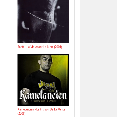
Rohff - La Vie Avant La Mort (2001)
Kamelancien - Le Frisson De La Verite
(2008)