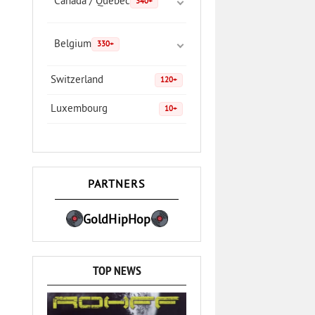
Canada / Quebec
340+
Belgium
330+
Switzerland
120+
Luxembourg
10+
PARTNERS
GoldHipHop
TOP NEWS