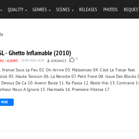
QUALITY
GENRES
SCENES
RELEASES
PHOTOS
REQUES
tle
SL - Ghetto Inflamable (2010)
8
DIO
/
ALBUMS
20-05-2010, 19:34
JORDAN23
. Vranse Sous Le Feu 02. On Arrive 03. Malsenceo 04. C'est Le Tiecar feat.
stok 05. Haute Tension 06. La Revolte 07. Petit Frere 08. Issue Des Blocks 
 Dessus De Ca 10. Avenir Baize 11. Ke Passa 12. Reste Vrai 13. Contraire 14
nheur Nous A Ignore 15. Harmada 16. Premiere Vitesse 17.
MORE