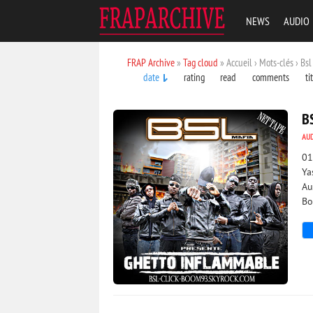
NEWS
AUDIO
FRAP Archive
»
Tag cloud
» Accueil › Mots-clés › Bsl
date
rating
read
comments
ti
B
AU
01
Ya
Au
Bo
3 795
0