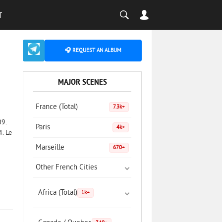
T
🎧 REQUEST AN ALBUM
MAJOR SCENES
France (Total)
7.3k+
09.
Paris
4k+
. Le
Marseille
670+
Other French Cities
Africa (Total)
1k+