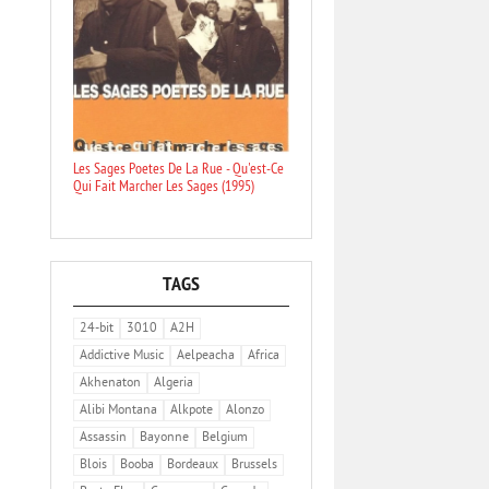
Les Sages Poetes De La Rue - Qu'est-Ce
Qui Fait Marcher Les Sages (1995)
TAGS
24-bit
3010
A2H
Addictive Music
Aelpeacha
Africa
Akhenaton
Algeria
Alibi Montana
Alkpote
Alonzo
Assassin
Bayonne
Belgium
Blois
Booba
Bordeaux
Brussels