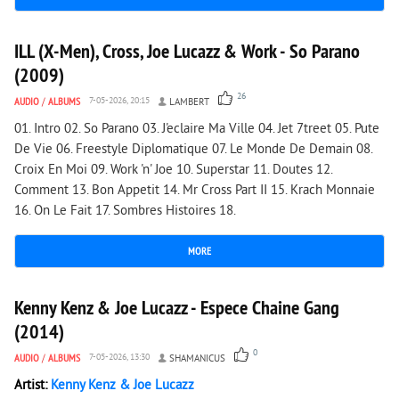
8 429
0
ILL (X-Men), Cross, Joe Lucazz & Work - So Parano
(2009)
26
AUDIO
/
ALBUMS
7-05-2026, 20:15
LAMBERT
01. Intro 02. So Parano 03. J'eclaire Ma Ville 04. Jet 7treet 05. Pute
De Vie 06. Freestyle Diplomatique 07. Le Monde De Demain 08.
Croix En Moi 09. Work 'n' Joe 10. Superstar 11. Doutes 12.
Comment 13. Bon Appetit 14. Mr Cross Part II 15. Krach Monnaie
16. On Le Fait 17. Sombres Histoires 18.
MORE
2 582
0
Kenny Kenz & Joe Lucazz - Espece Chaine Gang
(2014)
0
AUDIO
/
ALBUMS
7-05-2026, 13:30
SHAMANICUS
Artist:
Kenny Kenz & Joe Lucazz