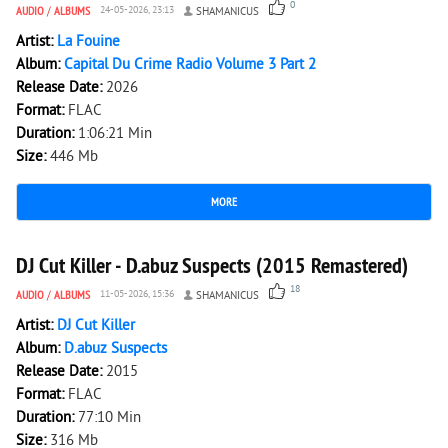
0
AUDIO
/
ALBUMS
24-05-2026, 23:13
SHAMANICUS
Artist:
La Fouine
Album:
Capital Du Crime Radio Volume 3 Part 2
Release Date:
2026
Format:
FLAC
Duration:
1:06:21 Min
Size:
446 Mb
MORE
5 157
0
DJ Cut Killer - D.abuz Suspects (2015 Remastered)
18
AUDIO
/
ALBUMS
11-05-2026, 15:36
SHAMANICUS
Artist:
DJ Cut Killer
Album:
D.abuz Suspects
Release Date:
2015
Format:
FLAC
Duration:
77:10 Min
Size:
316 Mb