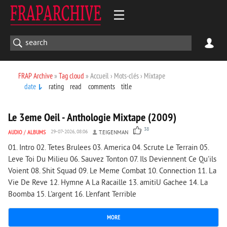
FRAP Archive
»
Tag cloud
» Accueil › Mots-clés › Mixtape
date
rating
read
comments
title
11 942
0
Le 3eme Oeil - Anthologie Mixtape (2009)
38
AUDIO
/
ALBUMS
29-07-2026, 08:06
T.EIGENMAN
01. Intro 02. Tetes Brulees 03. America 04. Scrute Le Terrain 05.
Leve Toi Du Milieu 06. Sauvez Tonton 07. Ils Deviennent Ce Qu'ils
Voient 08. Shit Squad 09. Le Meme Combat 10. Connection 11. La
Vie De Reve 12. Hymne A La Racaille 13. amitiU Gachee 14. La
Boomba 15. L'argent 16. L'enfant Terrible
MORE
4 432
0