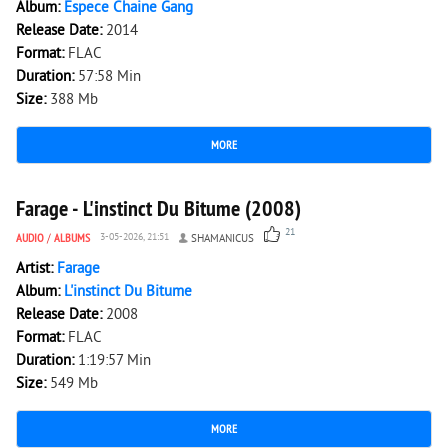
Album:
Espece Chaine Gang
Release Date:
2014
Format:
FLAC
Duration:
57:58 Min
Size:
388 Mb
MORE
11 216
0
Farage - L'instinct Du Bitume (2008)
21
AUDIO
/
ALBUMS
3-05-2026, 21:51
SHAMANICUS
Artist:
Farage
Album:
L'instinct Du Bitume
Release Date:
2008
Format:
FLAC
Duration:
1:19:57 Min
Size:
549 Mb
MORE
6 243
0