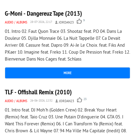
G-Moni - Dangereuz Tape (2013)
9
AUDIO
/
ALBUMS
28-07-2026, 22:17
JORDAN23
01. Intro 02. Faut Quon Trace 03. Shootaz feat. P.O 04. Dans La
Douleur 05. Djilla Monnaie 06. La Nuit Tappelle 07. Ca Devait
Arriver 08. Cassure feat. Dapro 09. Ai-Je Le Choix. feat. Fiks And
P.Kaer 10. Imagine feat. Freko 11. Coup De Pression feat. Freko 12.
Bienvenue Dans Nos Cages feat. Schlass
MORE
7 809
0
TLF - Offishall Remix (2010)
23
AUDIO
/
ALBUMS
26-06-2026, 12:52
JORDAN23
01. Intro feat. DJ Moh'h (Golden Crew) 02. Break Your Heart
(Remix) feat. Taio Cruz 03. Une Putain D'dinguerie 04. GTA 05. I
Want This Forever (Remix) 06. I Can Transform Ya (Remix) feat.
Chris Brown & Lil Wayne 07. 94 Ma Ville Ma Capitale (Inedit) 08.