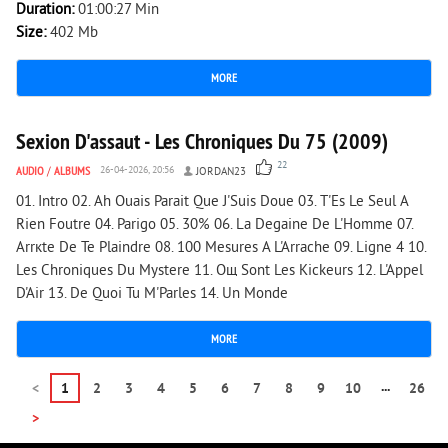
Duration:
01:00:27 Min
Size:
402 Mb
MORE
10 486
0
Sexion D'assaut - Les Chroniques Du 75 (2009)
22
AUDIO
/
ALBUMS
26-04-2026, 20:56
JORDAN23
01. Intro 02. Ah Ouais Parait Que J'Suis Doue 03. T'Es Le Seul A
Rien Foutre 04. Parigo 05. 30% 06. La Degaine De L'Homme 07.
Arrкte De Te Plaindre 08. 100 Mesures A L'Arrache 09. Ligne 4 10.
Les Chroniques Du Mystere 11. Oщ Sont Les Kickeurs 12. L'Appel
D'Air 13. De Quoi Tu M'Parles 14. Un Monde
MORE
...
<
1
2
3
4
5
6
7
8
9
10
26
>