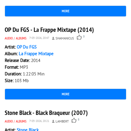
MORE
304
0
OP Du FGS - La Frappe Mixtape (2014)
0
AUDIO
/
ALBUMS
7-05-2026, 20:47
SHAMANICUS
Artist:
OP Du FGS
Album:
La Frappe Mixtape
Release Date:
2014
Format:
MP3
Duration:
1:22:05 Min
Size:
103 Mb
MORE
5 884
0
Stone Black - Black Braqueur (2007)
8
AUDIO
/
ALBUMS
7-05-2026, 20:21
LAMBERT
Artist:
Stone Black