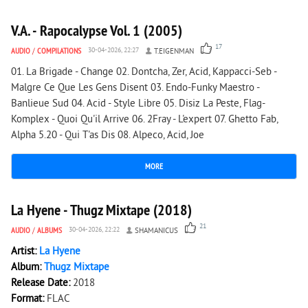
V.A. - Rapocalypse Vol. 1 (2005)
17
AUDIO
/
COMPILATIONS
30-04-2026, 22:27
T.EIGENMAN
01. La Brigade - Change 02. Dontcha, Zer, Acid, Kappacci-Seb -
Malgre Ce Que Les Gens Disent 03. Endo-Funky Maestro -
Banlieue Sud 04. Acid - Style Libre 05. Disiz La Peste, Flag-
Komplex - Quoi Qu'il Arrive 06. 2Fray - L'expert 07. Ghetto Fab,
Alpha 5.20 - Qui T'as Dis 08. Alpeco, Acid, Joe
MORE
2 631
0
La Hyene - Thugz Mixtape (2018)
21
AUDIO
/
ALBUMS
30-04-2026, 22:22
SHAMANICUS
Artist:
La Hyene
Album:
Thugz Mixtape
Release Date:
2018
Format:
FLAC