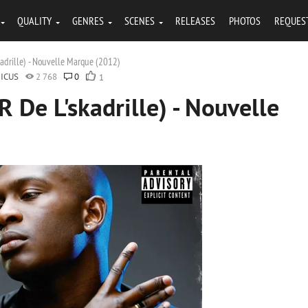
QUALITY
GENRES
SCENES
RELEASES
PHOTOS
REQUES
adrille) - Nouvelle Marque (2012)
ICUS
2 768
0
1
 De L'skadrille) - Nouvelle