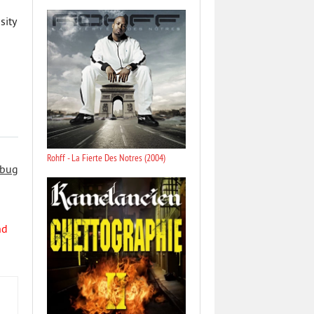
sity
Rohff - La Fierte Des Notres (2004)
 bug
nd