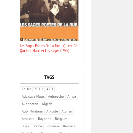
Les Sages Poetes De La Rue - Qu'est-Ce
Qui Fait Marcher Les Sages (1995)
TAGS
24-bit
3010
A2H
Addictive Music
Aelpeacha
Africa
Akhenaton
Algeria
Alibi Montana
Alkpote
Alonzo
Assassin
Bayonne
Belgium
Blois
Booba
Bordeaux
Brussels