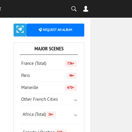
T
🎧 REQUEST AN ALBUM
MAJOR SCENES
France (Total)
7.3k+
Paris
4k+
Marseille
670+
Other French Cities
Africa (Total)
1k+