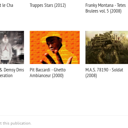
t le Cha
Trappes Stars (2012)
Franky Montana - Tetes
Brulees vol. 5 (2008)
w & Demsy Dms
Pit Baccardi - Ghetto
M.A.S. 78190 - Soldat
eration
Ambianceur (2000)
(2008)
 this publication.