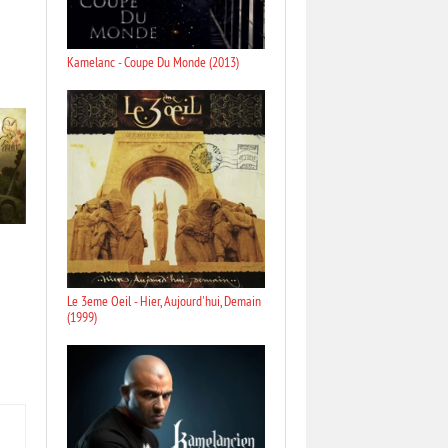
Kamelanc - Coupe Du Monde (2013)
Le 3eme Oeil - Hier, Aujourd'hui, Demain
(1999)