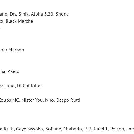
iano, Dry, Sinik, Alpha 5.20, Shone
zo, Black Marche
e
cobar Macson
pha, Aketo
z Lang, DJ Cut Killer
 Coups MC, Mister You, Niro, Despo Rutti
po Rutti, Gaye Sissoko, Sofiane, Chabodo, R.R, Gued'1, Poison, Lor