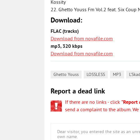
Kossity
22. Ghetto Youss Fm Vol.2 feat. Six Coup 
Download:
FLAC (tracks)
Download from novafile.com
mp3, 320 kbps
Download from novafile.com
,
,
,
Ghetto Youss
LOSSLESS
MP3
L'Skad
Report a dead link
If there are no links - click
"Report 
send a complaint to the album. We w
Dear visitor, you entered the site as an u
own name.