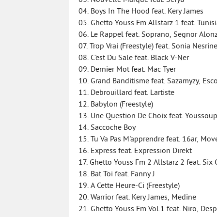
03. Nouvelle Marque feat. Sefyu
04. Boys In The Hood feat. Kery James
05. Ghetto Youss Fm Allstarz 1 feat. Tunis
06. Le Rappel feat. Soprano, Segnor Alon
07. Trop Vrai (Freestyle) feat. Sonia Nesrin
08. C'est Du Sale feat. Black V-Ner
09. Dernier Mot feat. Mac Tyer
10. Grand Banditisme feat. Sazamyzy, Es
11. Debrouillard feat. Lartiste
12. Babylon (Freestyle)
13. Une Question De Choix feat. Youssou
14. Saccoche Boy
15. Tu Va Pas M'apprendre feat. 16ar, Move
16. Express feat. Expression Direkt
17. Ghetto Youss Fm 2 Allstarz 2 feat. Six
18. Bat Toi feat. Fanny J
19. A Cette Heure-Ci (Freestyle)
20. Warrior feat. Kery James, Medine
21. Ghetto Youss Fm Vol.1 feat. Niro, Des