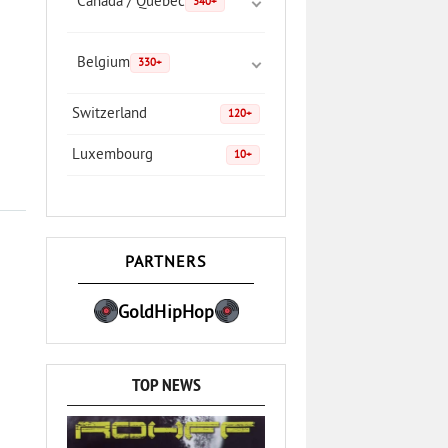
Canada / Quebec
340+
Belgium
330+
Switzerland
120+
Luxembourg
10+
PARTNERS
GoldHipHop
TOP NEWS