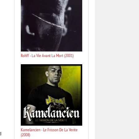
Rohff - La Vie Avant La Mort (2001)
Kamelancien - Le Frisson De La Verite
d
(2008)