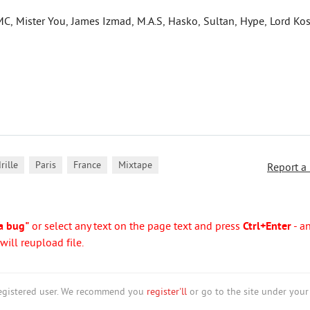
MC, Mister You, James Izmad, M.A.S, Hasko, Sultan, Hype, Lord Kos
,
,
,
rille
Paris
France
Mixtape
Report a
a bug"
or select any text on the page text and press
Ctrl+Enter
- a
ill reupload file.
nregistered user. We recommend you
register'll
or go to the site under your