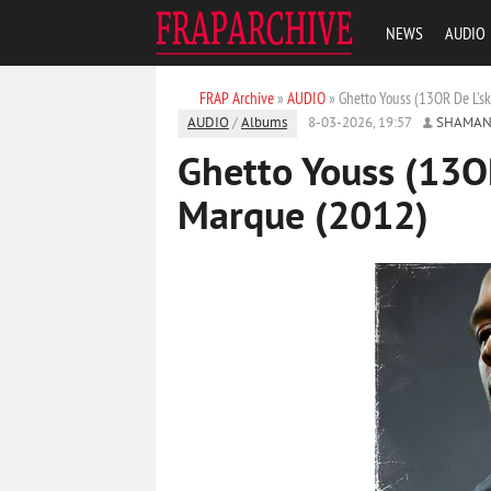
NEWS
AUDIO
FRAP Archive
»
AUDIO
» Ghetto Youss (13OR De L'sk
AUDIO
/
Albums
8-03-2026, 19:57
SHAMAN
Ghetto Youss (13OR
Marque (2012)