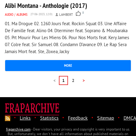
Alibi Montana - Anthologie (2017)
8
AUDIO
/
ALBUMS
27-06-2023, 12:01
LAMBERT
01. Ma Drogue 02. 1260 Jours feat. Rockin Squat 03. Une Affaire
De Famille feat. Alino 04. Dterminer feat. Soprano & Moubaraka
05. Prt Mourir Pour Les Miens 06. Pour Nos Morts feat. Kery James
07. Colre feat. Sir Samuel 08. Condamn D’avance 09. Le Rap Sera
Jamais Mort feat. Ste, Zoxea, Jacky
MORE
<
1
2
>
·
·
·
·
·
Links
Statistics
Feedback
Sitemap
DMCA
fraparchive.com
- Dear visitors, your privacy and copyright is very important to us.
But, unfortunately, we don't have all information about published materials on