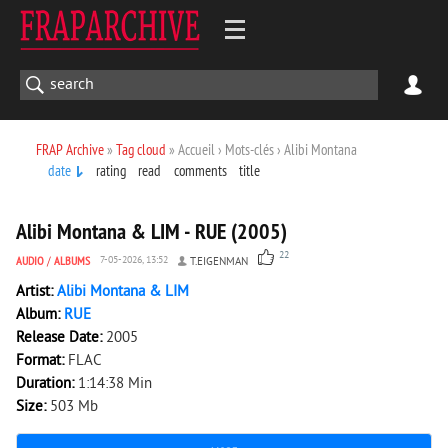
FRAP Archive
»
Tag cloud
» Accueil › Mots-clés › Alibi Montana
date
rating
read
comments
title
9 181
0
Alibi Montana & LIM - RUE (2005)
22
AUDIO
/
ALBUMS
7-05-2026, 13:52
T.EIGENMAN
Artist:
Alibi Montana & LIM
Album:
RUE
Release Date:
2005
Format:
FLAC
Duration:
1:14:38 Min
Size:
503 Mb