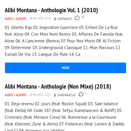
Alibi Montana - Anthologie Vol. 1 (2010)
28
AUDIO
/
ALBUMS
28-06-2023, 13:23
JORDAN23
01. Ghetto Rap 02. Inspiration Guerriere 03. Enfant De La Rue
feat. Alino 04. Crie Mon Nom Remix 05. Affaires De Famille feat.
Alino 06. A L'ancienne (Remix) 07. Pour Nos Morts 08. Al Fiction
09. Determine 10. Underground Classique 11. Mon Parcours 12.
Extrait De Vie 13. Langue De Pute 14. Ca
MORE
1 903
0
Alibi Montana - Anthologie (Non Mixe) (2018)
2
AUDIO
/
ALBUMS
28-06-2023, 13:11
SHAMANICUS
01. Dejа revenu 02. jours (feat. Rockin Squat) 03. Sale balance
(feat. Delta) 04. Code 187 (feat. Sefyu, Kamelancien & Rohff) 05.
Criminels (feat. Menace Crew) 06. Bienvenue a la Courneuve
(feat. Kheimer, Zone & Alino) 07. Violences (feat. Larsen & Daddy