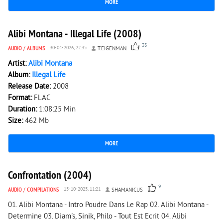
MORE
9 505
0
Alibi Montana - Illegal Life (2008)
33
AUDIO
/
ALBUMS
30-04-2026, 22:35
T.EIGENMAN
Artist:
Alibi Montana
Album:
Illegal Life
Release Date:
2008
Format:
FLAC
Duration:
1:08:25 Min
Size:
462 Mb
MORE
2 431
0
Confrontation (2004)
9
AUDIO
/
COMPILATIONS
15-10-2025, 11:21
SHAMANICUS
01. Alibi Montana - Intro Poudre Dans Le Rap 02. Alibi Montana -
Determine 03. Diam's, Sinik, Philo - Tout Est Ecrit 04. Alibi