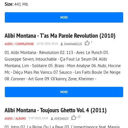
Size:
441 Mb
MORE
3 798
0
Alibi Montana - T'as Ma Parole Revolution (2010)
7
AUDIO
/
COMPILATIONS
16-02-2024, 19:16
SHAMANICUS
01. Alibi Montana - Révolution 02. 113 - Avec Le Punch 03.
Giuseppe Seven, Intouchable - Ça Fout Le Seum 04. Alibi
Montana, Lim - Solitaire 05. Brass - Mon Analyse 06. Nubi, Hocine
Mc - Déçu Mais Pas Vaincu 07. Sausco - Les Faits Boule De Neige
08. Coroner - Art Gore 09. Ol'kainry, Zone, Kheimer -
MORE
8 611
0
Alibi Montana - Toujours Ghetto Vol. 4 (2011)
20
AUDIO
/
ALBUMS
5-07-2023, 10:24
JORDAN23
01. Intro 02. La Peine Ou La Paye 03. L'impertinence feat. Massiv