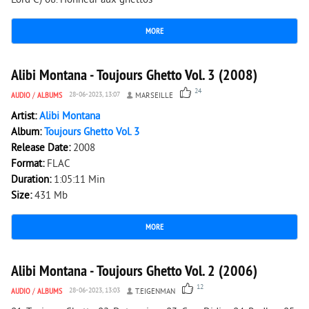
Lord C) 08. Honneur aux ghettos
MORE
9 436
0
Alibi Montana - Toujours Ghetto Vol. 3 (2008)
24
AUDIO
/
ALBUMS
28-06-2023, 13:07
MARSEILLE
Artist:
Alibi Montana
Album:
Toujours Ghetto Vol. 3
Release Date:
2008
Format:
FLAC
Duration:
1:05:11 Min
Size:
431 Mb
MORE
6 808
0
Alibi Montana - Toujours Ghetto Vol. 2 (2006)
12
AUDIO
/
ALBUMS
28-06-2023, 13:03
T.EIGENMAN