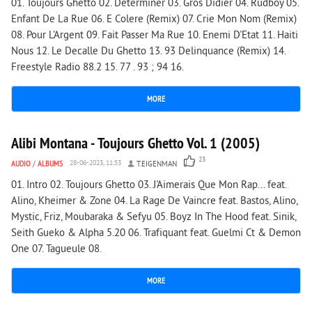
01. Toujours Ghetto 02. Determiner 03. Gros Didier 04. Rudboy 05.
Enfant De La Rue 06. E Colere (Remix) 07. Crie Mon Nom (Remix)
08. Pour L'Argent 09. Fait Passer Ma Rue 10. Enemi D'Etat 11. Haiti
Nous 12. Le Decalle Du Ghetto 13. 93 Delinquance (Remix) 14.
Freestyle Radio 88.2 15. 77 . 93 ; 94 16.
MORE
8 096
0
Alibi Montana - Toujours Ghetto Vol. 1 (2005)
23
AUDIO
/
ALBUMS
28-06-2023, 11:53
T.EIGENMAN
01. Intro 02. Toujours Ghetto 03. J'Aimerais Que Mon Rap... feat.
Alino, Kheimer & Zone 04. La Rage De Vaincre feat. Bastos, Alino,
Mystic, Friz, Moubaraka & Sefyu 05. Boyz In The Hood feat. Sinik,
Seith Gueko & Alpha 5.20 06. Trafiquant feat. Guelmi Ct & Demon
One 07. Tagueule 08.
MORE
3 772
0