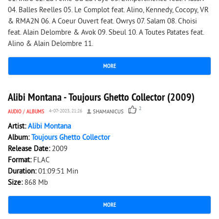
04. Balles Reelles 05. Le Complot feat. Alino, Kennedy, Cocopy, VR
& RMA2N 06. A Coeur Ouvert feat. Owrys 07. Salam 08. Choisi
feat. Alain Delombre & Avok 09. Sbeul 10. A Toutes Patates feat.
Alino & Alain Delombre 11.
MORE
3 546
0
Alibi Montana - Toujours Ghetto Collector (2009)
2
AUDIO
/
ALBUMS
4-07-2023, 21:26
SHAMANICUS
Artist:
Alibi Montana
Album:
Toujours Ghetto Collector
Release Date:
2009
Format:
FLAC
Duration:
01:09:51 Min
Size:
868 Mb
MORE
7 444
0