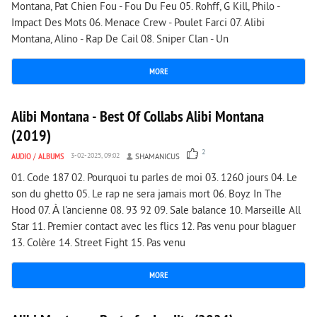
Montana, Pat Chien Fou - Fou Du Feu 05. Rohff, G Kill, Philo -
Impact Des Mots 06. Menace Crew - Poulet Farci 07. Alibi
Montana, Alino - Rap De Cail 08. Sniper Clan - Un
MORE
2 327
0
Alibi Montana - Best Of Collabs Alibi Montana
(2019)
2
AUDIO
/
ALBUMS
3-02-2025, 09:02
SHAMANICUS
01. Code 187 02. Pourquoi tu parles de moi 03. 1260 jours 04. Le
son du ghetto 05. Le rap ne sera jamais mort 06. Boyz In The
Hood 07. À l'ancienne 08. 93 92 09. Sale balance 10. Marseille All
Star 11. Premier contact avec les flics 12. Pas venu pour blaguer
13. Colère 14. Street Fight 15. Pas venu
MORE
1 410
0