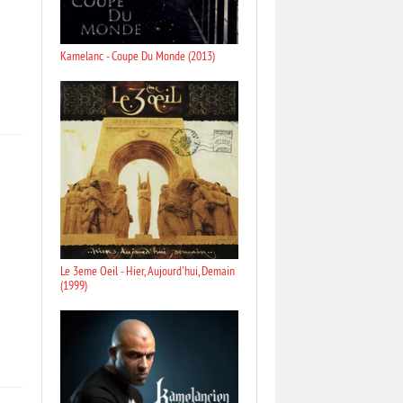
Kamelanc - Coupe Du Monde (2013)
Le 3eme Oeil - Hier, Aujourd'hui, Demain
(1999)