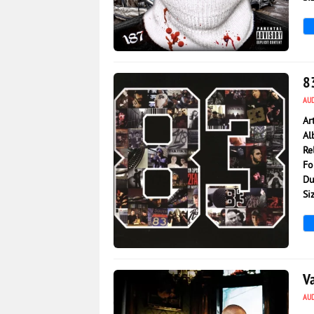
1 418
0
8
AU
Ar
Al
Re
Fo
Du
Si
125
0
Va
AU