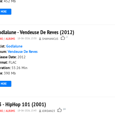
ze:
452 Mb
MORE
odlalune - Vendeuse De Reves (2012)
2
DIO
/
ALBUMS
18-06-2026, 13:50
SHAMANICUS
tist:
Godlalune
bum:
Vendeuse De Reves
lease Date:
2012
rmat:
FLAC
ration:
55:26 Min
ze:
390 Mb
MORE
3 - HipHop 101 (2001)
14
DIO
/
ALBUMS
18-06-2026, 13:45
JORDAN23