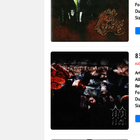
Fo
Du
Si
147
0
8
AU
Ar
Al
Re
Fo
Du
Si
132
0