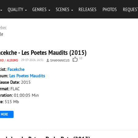
QUALITY
GENRES
SCENES
RELEASES
PHOTOS
REQUES
uebec
tle
acekche - Les Poetes Maudits (2015)
12
DIO
/
ALBUMS
29-07-2026, 16:51
SHAMANICUS
tist:
Facekche
bum:
Les Poetes Maudits
lease Date:
2015
rmat:
FLAC
ration:
01:00:05 Min
ze:
515 Mb
MORE