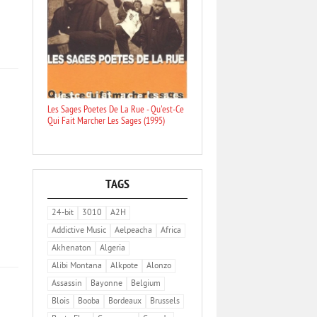
Les Sages Poetes De La Rue - Qu'est-Ce
Qui Fait Marcher Les Sages (1995)
TAGS
24-bit
3010
A2H
Addictive Music
Aelpeacha
Africa
Akhenaton
Algeria
Alibi Montana
Alkpote
Alonzo
Assassin
Bayonne
Belgium
Blois
Booba
Bordeaux
Brussels