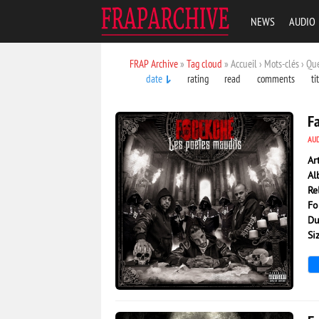
NEWS
AUDIO
FRAP Archive
»
Tag cloud
» Accueil › Mots-clés › Q
date
rating
read
comments
ti
F
AU
Ar
Al
Re
Fo
Du
Si
2 306
0