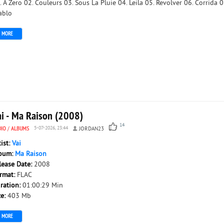
. A Zero 02. Couleurs 03. Sous La Pluie 04. Leila 05. Revolver 06. Corrida 0
ablo
MORE
ai - Ma Raison (2008)
14
DIO
/
ALBUMS
5-07-2026, 23:44
JORDAN23
tist:
Vai
bum:
Ma Raison
lease Date:
2008
rmat:
FLAC
ration:
01:00:29 Min
ze:
403 Mb
MORE