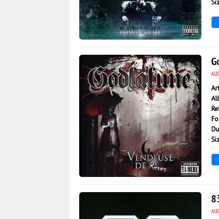
Si
2 202
0
G
AU
Ar
Al
Re
Fo
Du
Si
3 088
0
8
AU