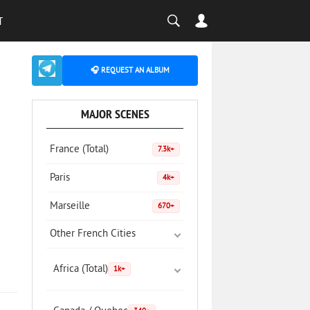
T
🎧 REQUEST AN ALBUM
MAJOR SCENES
France (Total)
7.3k+
Paris
4k+
Marseille
670+
Other French Cities
Africa (Total)
1k+