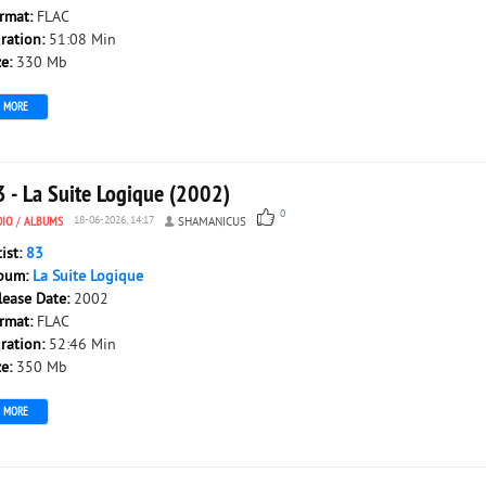
rmat:
FLAC
ration:
51:08 Min
ze:
330 Mb
MORE
3 - La Suite Logique (2002)
0
DIO
/
ALBUMS
18-06-2026, 14:17
SHAMANICUS
tist:
83
bum:
La Suite Logique
lease Date:
2002
rmat:
FLAC
ration:
52:46 Min
ze:
350 Mb
MORE