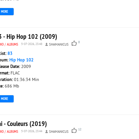
MORE
3 - Hip Hop 102 (2009)
0
DIO
/
ALBUMS
5-07-2026, 23:48
SHAMANICUS
tist:
83
bum:
Hip Hop 102
lease Date:
2009
rmat:
FLAC
ration:
01:36:34 Min
ze:
686 Mb
MORE
i - Couleurs (2019)
12
DIO
/
ALBUMS
5-07-2026, 23:44
SHAMANICUS