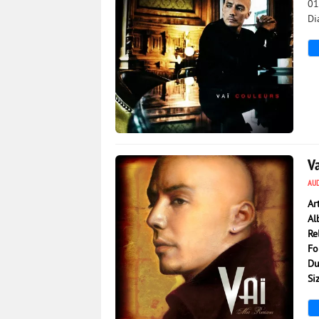
01
Di
1 962
0
V
AU
Ar
Al
Re
Fo
Du
Si