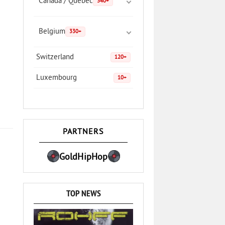
Canada / Quebec
340+
Belgium
330+
Switzerland
120+
Luxembourg
10+
PARTNERS
GoldHipHop
TOP NEWS