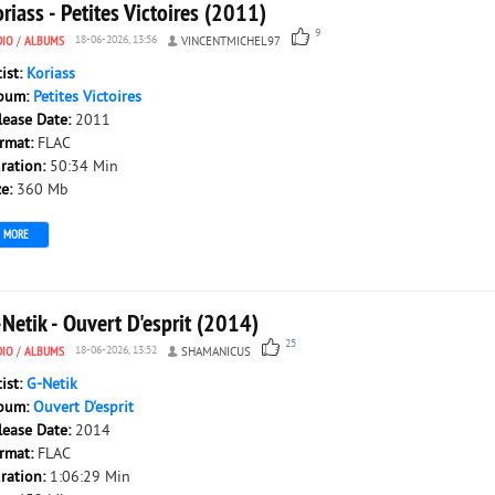
riass - Petites Victoires (2011)
9
DIO
/
ALBUMS
18-06-2026, 13:56
VINCENTMICHEL97
tist:
Koriass
bum:
Petites Victoires
lease Date:
2011
rmat:
FLAC
ration:
50:34 Min
ze:
360 Mb
MORE
Netik - Ouvert D'esprit (2014)
25
DIO
/
ALBUMS
18-06-2026, 13:52
SHAMANICUS
tist:
G-Netik
bum:
Ouvert D'esprit
lease Date:
2014
rmat:
FLAC
ration:
1:06:29 Min