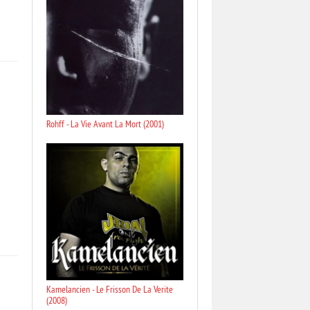
Rohff - La Vie Avant La Mort (2001)
Kamelancien - Le Frisson De La Verite
(2008)