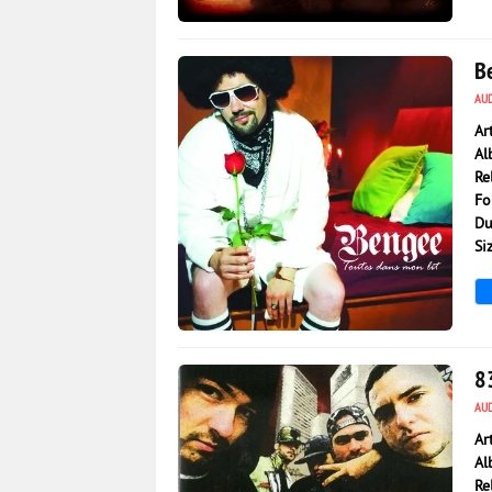
5 436
0
B
AU
Ar
Al
Re
Fo
Du
Si
146
0
8
AU
Ar
Al
Re