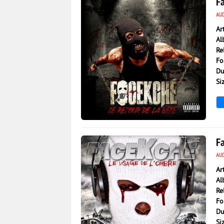
F
AU
Ar
Al
Re
Fo
Du
Si
2 201
0
F
AU
Ar
Al
Re
Fo
Du
Si