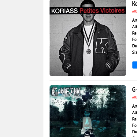
Ko
AU
Ar
Al
Re
Fo
Du
Si
3 526
0
G-
AU
Ar
Al
Re
Fo
Du