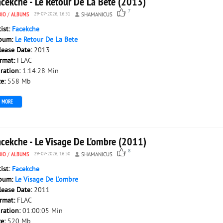
acekche - Le Retour De La Bete (2013)
7
DIO
/
ALBUMS
29-07-2026, 16:51
SHAMANICUS
tist:
Facekche
bum:
Le Retour De La Bete
lease Date:
2013
rmat:
FLAC
ration:
1:14:28 Min
ze:
558 Mb
MORE
acekche - Le Visage De L'ombre (2011)
8
DIO
/
ALBUMS
29-07-2026, 16:50
SHAMANICUS
tist:
Facekche
bum:
Le Visage De L'ombre
lease Date:
2011
rmat:
FLAC
ration:
01:00:05 Min
ze:
520 Mb