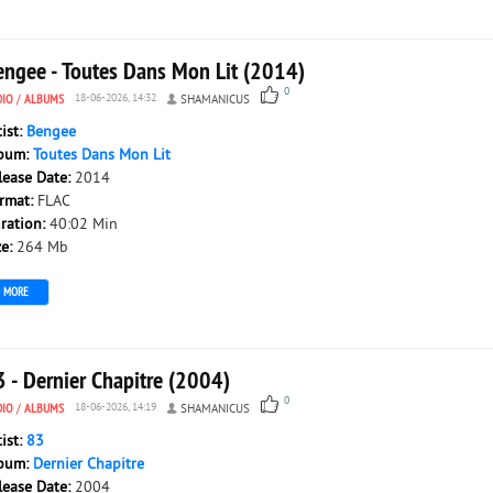
engee - Toutes Dans Mon Lit (2014)
0
DIO
/
ALBUMS
18-06-2026, 14:32
SHAMANICUS
tist:
Bengee
bum:
Toutes Dans Mon Lit
lease Date:
2014
rmat:
FLAC
ration:
40:02 Min
ze:
264 Mb
MORE
3 - Dernier Chapitre (2004)
0
DIO
/
ALBUMS
18-06-2026, 14:19
SHAMANICUS
tist:
83
bum:
Dernier Chapitre
lease Date:
2004