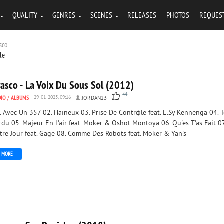
QUALITY
GENRES
SCENES
RELEASES
PHOTOS
REQUES
sco
tle
rasco - La Voix Du Sous Sol (2012)
44
DIO
/
ALBUMS
29-01-2025, 09:16
JORDAN23
. Avec Un 357 02. Haineux 03. Prise De Contrфle feat. E.Sy Kennenga 04. 
rdu 05. Majeur En L'air feat. Moker & Oshot Montoya 06. Qu'es T'as Fait 0
tre Jour feat. Gage 08. Comme Des Robots feat. Moker & Yan's
MORE