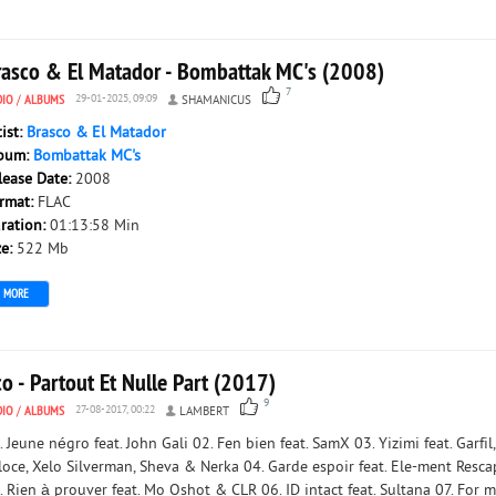
rasco & El Matador - Bombattak MC's (2008)
7
DIO
/
ALBUMS
29-01-2025, 09:09
SHAMANICUS
tist:
Brasco & El Matador
bum:
Bombattak MC's
lease Date:
2008
rmat:
FLAC
ration:
01:13:58 Min
ze:
522 Mb
MORE
o - Partout Et Nulle Part (2017)
9
DIO
/
ALBUMS
27-08-2017, 00:22
LAMBERT
. Jeune négro feat. John Gali 02. Fen bien feat. SamX 03. Yizimi feat. Garfil,
loce, Xelo Silverman, Sheva & Nerka 04. Garde espoir feat. Ele-ment Resca
. Rien à prouver feat. Mo Oshot & CLR 06. ID intact feat. Sultana 07. For m