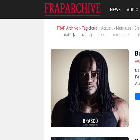
NEWS
AUDIO
FRAP Archive
»
Tag cloud
» Accueil › Mots-clés › Bra
date
rating
read
comments
ti
B
AU
01
Pe
Au
12 324
0