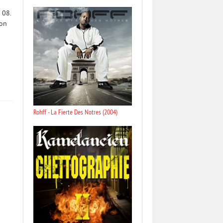
 08.
son
Rohff - La Fierte Des Notres (2004)