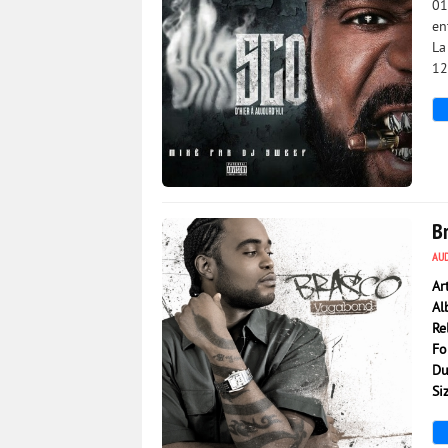
01
en
La
12
3 049
0
B
AU
Ar
Al
Re
Fo
Du
Si