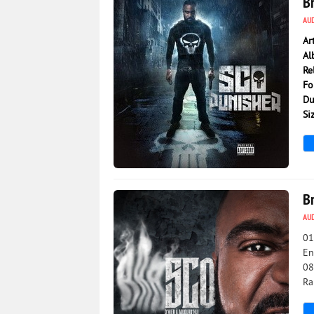
B
AU
Ar
Al
Re
Fo
Du
Si
3 306
0
Br
AU
01
En
08
Ra