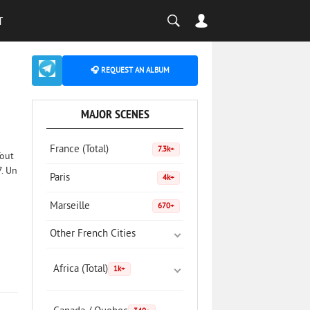
T
🎧 REQUEST AN ALBUM
MAJOR SCENES
France (Total)
7.3k+
Tout
7. Un
Paris
4k+
Marseille
670+
Other French Cities
Africa (Total)
1k+