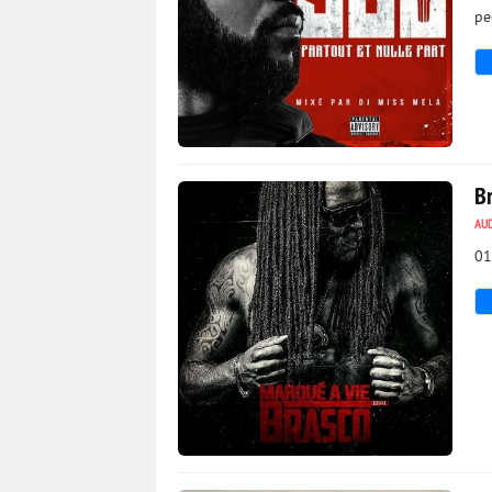
pe
2 434
0
Br
AU
01
3 701
0