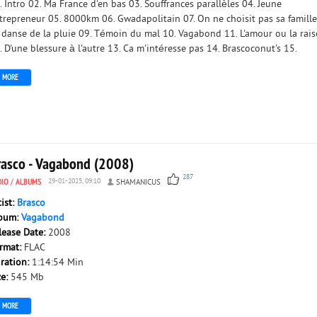
. Intro 02. Ma France d'en bas 03. Souffrances parallèles 04. Jeune
trepreneur 05. 8000km 06. Gwadapolitain 07. On ne choisit pas sa famille
 danse de la pluie 09. Témoin du mal 10. Vagabond 11. L'amour ou la rai
. D'une blessure à l'autre 13. Ca m'intéresse pas 14. Brascoconut's 15.
MORE
rasco - Vagabond (2008)
287
DIO
/
ALBUMS
29-01-2025, 09:10
SHAMANICUS
tist:
Brasco
bum:
Vagabond
lease Date:
2008
rmat:
FLAC
ration:
1:14:54 Min
ze:
545 Mb
MORE