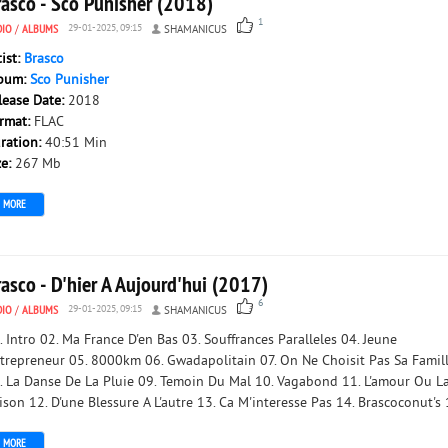
rasco - Sco Punisher (2018)
1
DIO
/
ALBUMS
29-01-2025, 09:15
SHAMANICUS
tist:
Brasco
bum:
Sco Punisher
lease Date:
2018
rmat:
FLAC
ration:
40:51 Min
ze:
267 Mb
MORE
asco - D'hier A Aujourd'hui (2017)
6
DIO
/
ALBUMS
29-01-2025, 09:15
SHAMANICUS
. Intro 02. Ma France D'en Bas 03. Souffrances Paralleles 04. Jeune
trepreneur 05. 8000km 06. Gwadapolitain 07. On Ne Choisit Pas Sa Famil
. La Danse De La Pluie 09. Temoin Du Mal 10. Vagabond 11. L'amour Ou L
ison 12. D'une Blessure A L'autre 13. Ca M'interesse Pas 14. Brascoconut's 
MORE