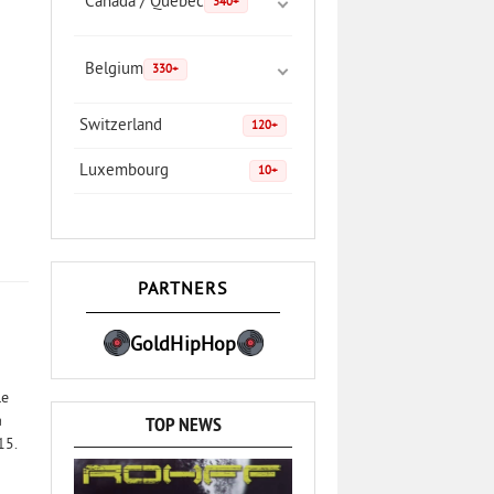
Canada / Quebec
340+
Belgium
330+
Switzerland
120+
Luxembourg
10+
PARTNERS
GoldHipHop
le
TOP NEWS
a
15.