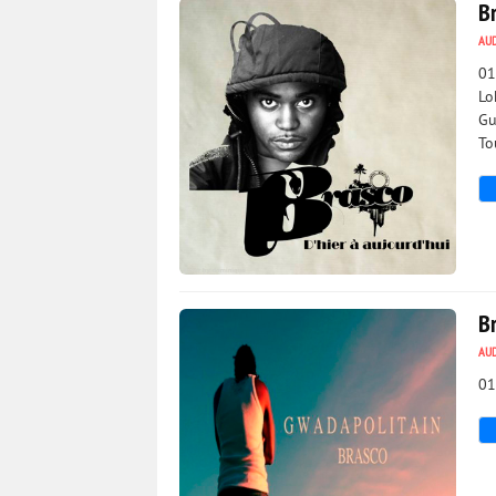
Br
AU
01
Lo
Gu
To
18 162
0
B
AU
01