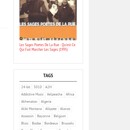
Les Sages Poetes De La Rue - Qu'est-Ce
Qui Fait Marcher Les Sages (1995)
TAGS
24-bit
3010
A2H
Addictive Music
Aelpeacha
Africa
Akhenaton
Algeria
Alibi Montana
Alkpote
Alonzo
Assassin
Bayonne
Belgium
Blois
Booba
Bordeaux
Brussels