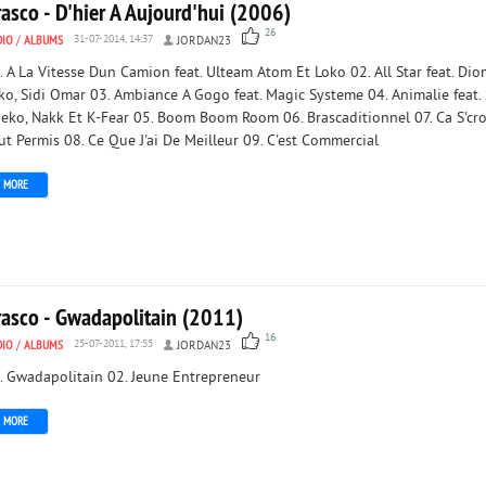
asco - D'hier A Aujourd'hui (2006)
26
DIO
/
ALBUMS
31-07-2014, 14:37
JORDAN23
. A La Vitesse Dun Camion feat. Ulteam Atom Et Loko 02. All Star feat. Dio
ko, Sidi Omar 03. Ambiance A Gogo feat. Magic Systeme 04. Animalie feat.
eko, Nakk Et K-Fear 05. Boom Boom Room 06. Brascaditionnel 07. Ca S'cro
ut Permis 08. Ce Que J'ai De Meilleur 09. C'est Commercial
MORE
rasco - Gwadapolitain (2011)
16
DIO
/
ALBUMS
25-07-2011, 17:55
JORDAN23
. Gwadapolitain 02. Jeune Entrepreneur
MORE