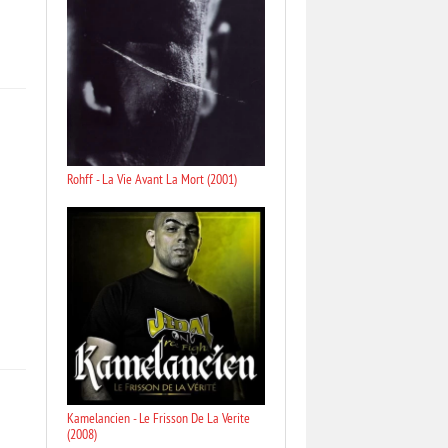
Rohff - La Vie Avant La Mort (2001)
Kamelancien - Le Frisson De La Verite
(2008)