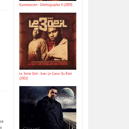
Kamelancien - Ghettographie II (2009)
Le 3eme Oeil - Avec Le Coeur Ou Rien
(2002)
pe
y