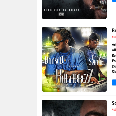
1 942
0
B
AU
Ar
Al
Re
Fo
Du
Si
1 489
0
Sc
AU