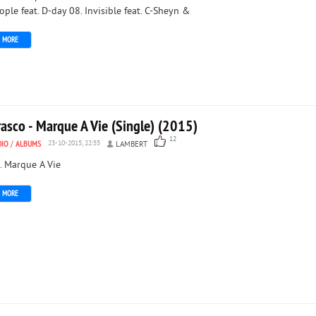
ople feat. D-day 08. Invisible feat. C-Sheyn &
MORE
asco - Marque A Vie (Single) (2015)
12
DIO
/
ALBUMS
23-10-2015, 22:55
LAMBERT
. Marque A Vie
MORE