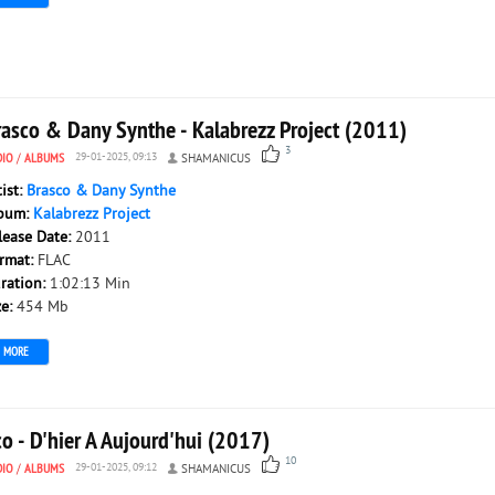
rasco & Dany Synthe - Kalabrezz Project (2011)
3
DIO
/
ALBUMS
29-01-2025, 09:13
SHAMANICUS
tist:
Brasco & Dany Synthe
bum:
Kalabrezz Project
lease Date:
2011
rmat:
FLAC
ration:
1:02:13 Min
ze:
454 Mb
MORE
o - D'hier A Aujourd'hui (2017)
10
DIO
/
ALBUMS
29-01-2025, 09:12
SHAMANICUS