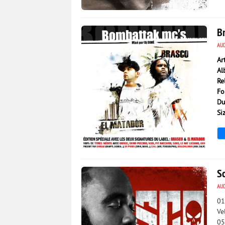
19 023
0
B
AU
Ar
Al
Re
Fo
Du
Si
3 232
0
Sc
AU
01
Ve
05