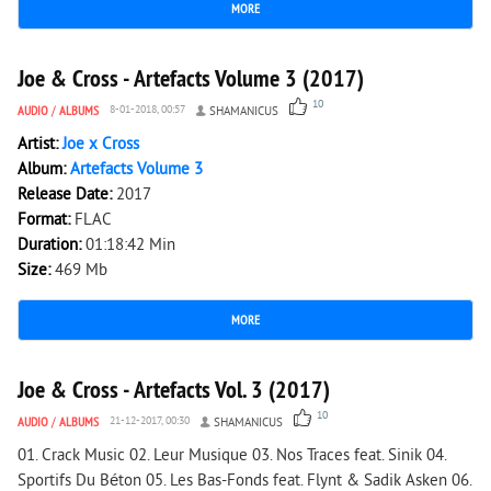
MORE
1 767
0
Joe & Cross - Artefacts Volume 3 (2017)
10
AUDIO
/
ALBUMS
8-01-2018, 00:57
SHAMANICUS
Artist:
Joe x Cross
Album:
Artefacts Volume 3
Release Date:
2017
Format:
FLAC
Duration:
01:18:42 Min
Size:
469 Mb
MORE
2 340
0
Joe & Cross - Artefacts Vol. 3 (2017)
10
AUDIO
/
ALBUMS
21-12-2017, 00:30
SHAMANICUS
01. Crack Music 02. Leur Musique 03. Nos Traces feat. Sinik 04.
Sportifs Du Béton 05. Les Bas-Fonds feat. Flynt & Sadik Asken 06.