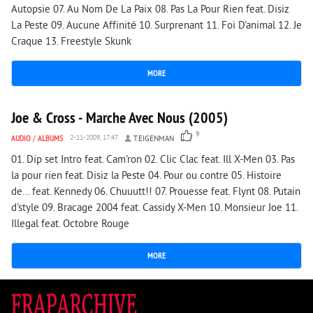
Autopsie 07. Au Nom De La Paix 08. Pas La Pour Rien feat. Disiz
La Peste 09. Aucune Affinité 10. Surprenant 11. Foi D'animal 12. Je
Craque 13. Freestyle Skunk
MORE
5 936
0
Joe & Cross - Marche Avec Nous (2005)
9
AUDIO
/
ALBUMS
2-11-2009, 17:47
T.EIGENMAN
01. Dip set Intro feat. Cam'ron 02. Clic Clac feat. Ill X-Men 03. Pas
la pour rien feat. Disiz la Peste 04. Pour ou contre 05. Histoire
de... feat. Kennedy 06. Chuuutt!! 07. Prouesse feat. Flynt 08. Putain
d'style 09. Bracage 2004 feat. Cassidy X-Men 10. Monsieur Joe 11.
Illegal feat. Octobre Rouge
MORE