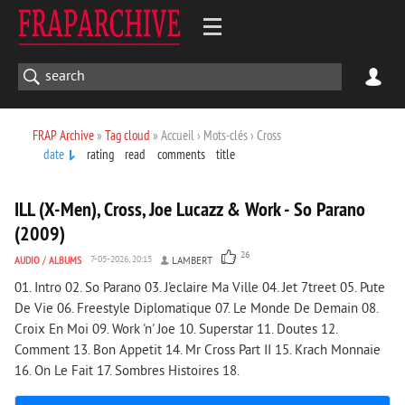
FRAP Archive
»
Tag cloud
» Accueil › Mots-clés › Cross
date
rating
read
comments
title
8 427
0
ILL (X-Men), Cross, Joe Lucazz & Work - So Parano
(2009)
26
AUDIO
/
ALBUMS
7-05-2026, 20:15
LAMBERT
01. Intro 02. So Parano 03. J'eclaire Ma Ville 04. Jet 7treet 05. Pute
De Vie 06. Freestyle Diplomatique 07. Le Monde De Demain 08.
Croix En Moi 09. Work 'n' Joe 10. Superstar 11. Doutes 12.
Comment 13. Bon Appetit 14. Mr Cross Part II 15. Krach Monnaie
16. On Le Fait 17. Sombres Histoires 18.