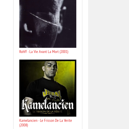
Rohff - La Vie Avant La Mort (2001)
Kamelancien - Le Frisson De La Verite
(2008)