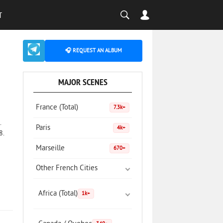
T
🎧 REQUEST AN ALBUM
MAJOR SCENES
France (Total)
7.3k+
.
Paris
4k+
8.
Marseille
670+
Other French Cities
Africa (Total)
1k+