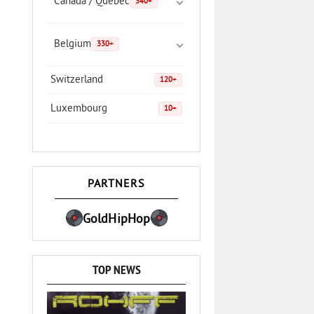
Canada / Quebec
340+
Belgium
330+
Switzerland
120+
Luxembourg
10+
PARTNERS
GoldHipHop
TOP NEWS