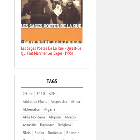
Les Sages Poetes De La Rue - Qu'est-Ce
Qui Fait Marcher Les Sages (1995)
TAGS
24-bit
3010
A2H
Addictive Music
Aelpeacha
Africa
Akhenaton
Algeria
Alibi Montana
Alkpote
Alonzo
Assassin
Bayonne
Belgium
Blois
Booba
Bordeaux
Brussels