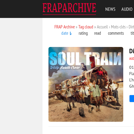
NEWS
AUDIO
FRAP Archive
»
Tag cloud
» Accueil › Mots-clés › Di
date
rating
read
comments
ti
Di
AU
01
Fl
L’
Gh
2 092
0