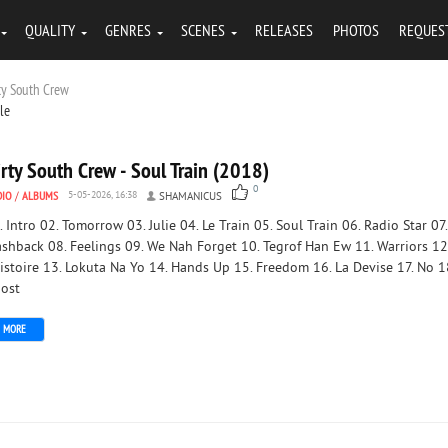
QUALITY
GENRES
SCENES
RELEASES
PHOTOS
REQUES
rty South Crew
tle
rty South Crew - Soul Train (2018)
0
DIO
/
ALBUMS
5-05-2026, 16:38
SHAMANICUS
. Intro 02. Tomorrow 03. Julie 04. Le Train 05. Soul Train 06. Radio Star 07.
ashback 08. Feelings 09. We Nah Forget 10. Tegrof Han Ew 11. Warriors 12
histoire 13. Lokuta Na Yo 14. Hands Up 15. Freedom 16. La Devise 17. No 1
ost
MORE