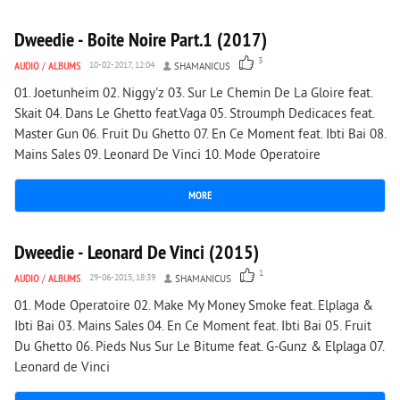
Dweedie - Boite Noire Part.1 (2017)
3
AUDIO
/
ALBUMS
10-02-2017, 12:04
SHAMANICUS
01. Joetunheim 02. Niggy'z 03. Sur Le Chemin De La Gloire feat.
Skait 04. Dans Le Ghetto feat.Vaga 05. Stroumph Dedicaces feat.
Master Gun 06. Fruit Du Ghetto 07. En Ce Moment feat. Ibti Bai 08.
Mains Sales 09. Leonard De Vinci 10. Mode Operatoire
MORE
1 911
0
Dweedie - Leonard De Vinci (2015)
1
AUDIO
/
ALBUMS
29-06-2015, 18:39
SHAMANICUS
01. Mode Operatoire 02. Make My Money Smoke feat. Elplaga &
Ibti Bai 03. Mains Sales 04. En Ce Moment feat. Ibti Bai 05. Fruit
Du Ghetto 06. Pieds Nus Sur Le Bitume feat. G-Gunz & Elplaga 07.
Leonard de Vinci