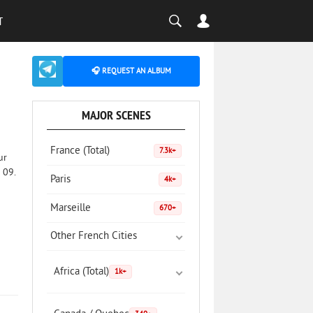
T
🎧 REQUEST AN ALBUM
MAJOR SCENES
France (Total)
7.3k+
ur
 09.
Paris
4k+
Marseille
670+
Other French Cities
Africa (Total)
1k+