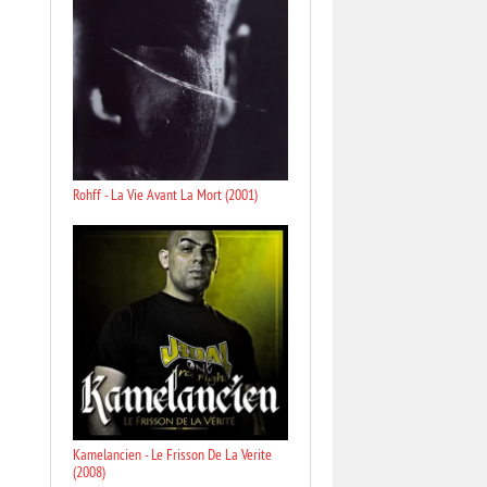
Rohff - La Vie Avant La Mort (2001)
Kamelancien - Le Frisson De La Verite
(2008)