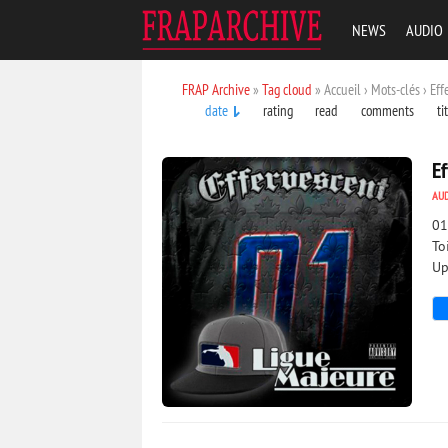
NEWS
AUDIO
FRAP Archive
»
Tag cloud
» Accueil › Mots-clés › Eff
date
rating
read
comments
ti
E
AU
01
To
Up
2 442
0