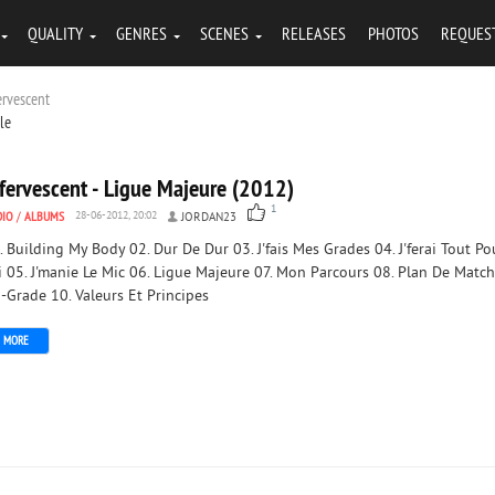
QUALITY
GENRES
SCENES
RELEASES
PHOTOS
REQUES
ervescent
tle
ffervescent - Ligue Majeure (2012)
1
DIO
/
ALBUMS
28-06-2012, 20:02
JORDAN23
. Building My Body 02. Dur De Dur 03. J'fais Mes Grades 04. J'ferai Tout Po
i 05. J'manie Le Mic 06. Ligue Majeure 07. Mon Parcours 08. Plan De Match
-Grade 10. Valeurs Et Principes
MORE