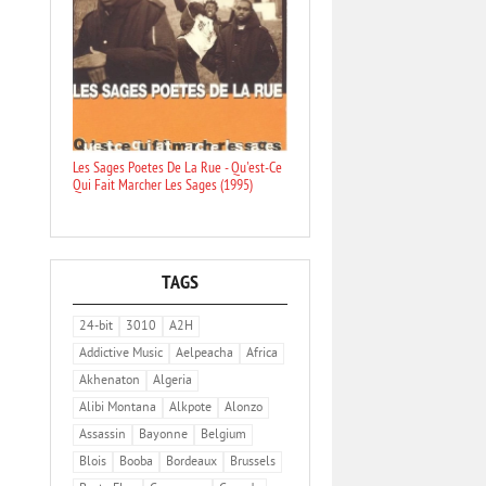
Les Sages Poetes De La Rue - Qu'est-Ce
Qui Fait Marcher Les Sages (1995)
TAGS
24-bit
3010
A2H
Addictive Music
Aelpeacha
Africa
Akhenaton
Algeria
Alibi Montana
Alkpote
Alonzo
Assassin
Bayonne
Belgium
Blois
Booba
Bordeaux
Brussels