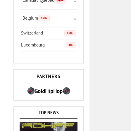
Canada / Quebec
340+
Belgium
330+
Switzerland
120+
Luxembourg
10+
PARTNERS
GoldHipHop
TOP NEWS