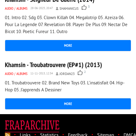
3
AUDIO
/
ALBUMS
28-06-2025, 20:47
SHAMANICUS
01. Intro 02. Sdg 03. Clown Killah 04. Megalotrip 05. Azeiza 06.
Pour La Legende 07. Revelation 08. Player De Plus 09. Nectar De
Bicot 10. Poetic Fureur 11. Outro
MORE
1 783
0
Khamsin - Troubatrouvere (EP#1) (2013)
2
AUDIO
/
ALBUMS
11-11-2013, 12:34
JORDAN23
01. Troubatrouvere 02. Brand New Toys 03. L'insatisfait 04. Hip-
Hop 05. J'apprends A Dessiner
MORE
·
·
·
·
·
Links
Statistics
Feedback
Sitemap
DMCA