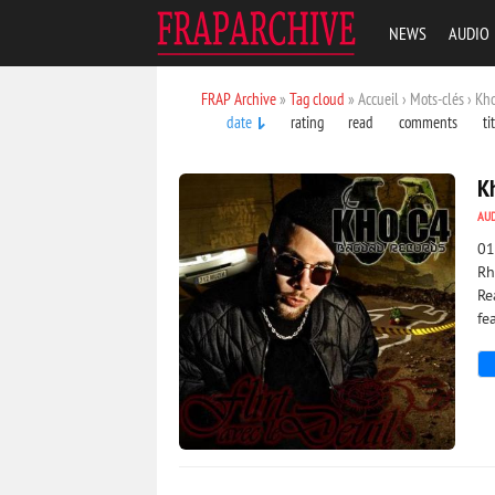
NEWS
AUDIO
FRAP Archive
»
Tag cloud
» Accueil › Mots-clés › Kh
date
rating
read
comments
ti
Kh
AU
01
Rh
Re
fe
3 580
0