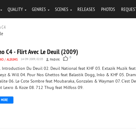
QUALITY
GENRES
SCENES
RELEASES
PHOTOS
REQUES
o C4
tle
o C4 - Flirt Avec Le Deuil (2009)
0
DIO
/
ALBUMS
14-09-2009, 02:05
РАФИК
. Introduction Du Deuil 02. Deuil National feat KHF 03. Extazik Muzik feat
eyz & Will 04. Pour Nos Ghettos feat Balastik Dogg, Inko & KHF 05. Dram
alite 06. Le Cote Sombre feat Moubaraka, Gonzales & Wayman 07. C'est D
at Lexro & Koze 08. 712 Thug feat Milfoss 09.
MORE