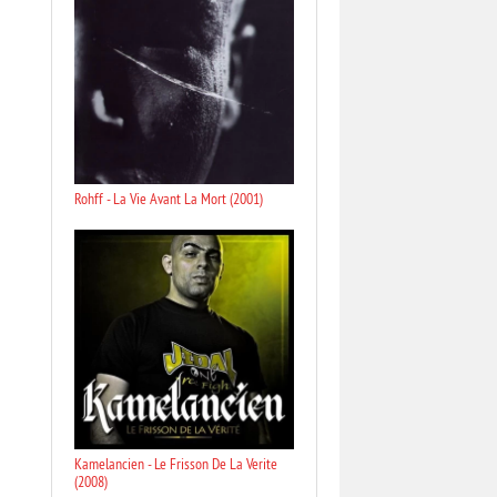
Rohff - La Vie Avant La Mort (2001)
Kamelancien - Le Frisson De La Verite
(2008)