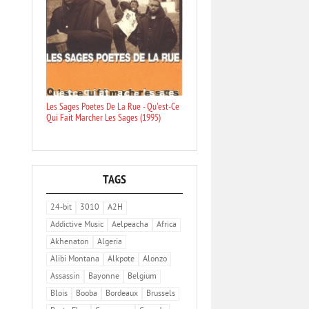
Les Sages Poetes De La Rue - Qu'est-Ce
Qui Fait Marcher Les Sages (1995)
TAGS
24-bit
3010
A2H
Addictive Music
Aelpeacha
Africa
Akhenaton
Algeria
Alibi Montana
Alkpote
Alonzo
Assassin
Bayonne
Belgium
Blois
Booba
Bordeaux
Brussels