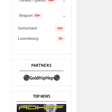
Canada / Quebec
340+
Belgium
330+
Switzerland
120+
Luxembourg
10+
PARTNERS
GoldHipHop
TOP NEWS