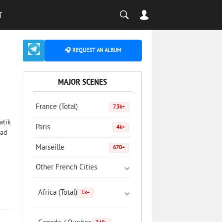
T
🎧 REQUEST AN ALBUM
MAJOR SCENES
France (Total)
7.3k+
atik
Paris
4k+
ead
Marseille
670+
Other French Cities
Africa (Total)
1k+