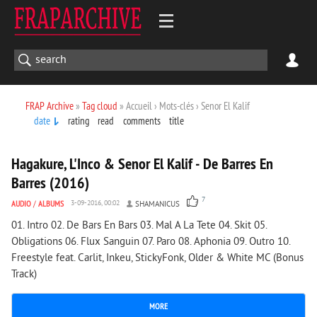
FRAP Archive
»
Tag cloud
» Accueil › Mots-clés › Senor El Kalif
date
rating
read
comments
title
1 436
0
Hagakure, L'Inco & Senor El Kalif - De Barres En
Barres (2016)
7
AUDIO
/
ALBUMS
3-09-2016, 00:02
SHAMANICUS
01. Intro 02. De Bars En Bars 03. Mal A La Tete 04. Skit 05.
Obligations 06. Flux Sanguin 07. Paro 08. Aphonia 09. Outro 10.
Freestyle feat. Carlit, Inkeu, StickyFonk, Older & White MC (Bonus
Track)
MORE