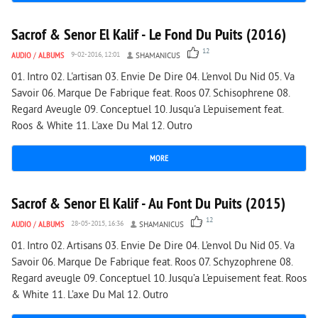
1 760
0
Sacrof & Senor El Kalif - Le Fond Du Puits (2016)
12
AUDIO
/
ALBUMS
9-02-2016, 12:01
SHAMANICUS
01. Intro 02. L'artisan 03. Envie De Dire 04. L'envol Du Nid 05. Va
Savoir 06. Marque De Fabrique feat. Roos 07. Schisophrene 08.
Regard Aveugle 09. Conceptuel 10. Jusqu'a L'epuisement feat.
Roos & White 11. L'axe Du Mal 12. Outro
MORE
2 742
0
Sacrof & Senor El Kalif - Au Font Du Puits (2015)
12
AUDIO
/
ALBUMS
28-05-2015, 16:36
SHAMANICUS
01. Intro 02. Artisans 03. Envie De Dire 04. L’envol Du Nid 05. Va
Savoir 06. Marque De Fabrique feat. Roos 07. Schyzophrene 08.
Regard aveugle 09. Conceptuel 10. Jusqu’a L’epuisement feat. Roos
& White 11. L’axe Du Mal 12. Outro