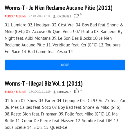
Worms-T - Je N'en Reclame Aucune Pitie (2011)
9
AUDIO
/
ALBUMS
17-10-2011, 17:41
JORDAN23
01. Lumiere 02. Hooligan 03. C'est Vrai 04. Boy Bad feat. Shone &
Miko (GFG) 05. Accuse 06. Quel Vecu ! 07. Peufra 08. Banlieue By
Night feat. Alibi Montana 09. Le Son Des Blocks 10. Je N'en
Reclame Aucune Pitie 11. Veridique feat. Ker (GFG) 12. Toujours
En Place 13. Bad Game feat. Zesau 14.
MORE
4 079
0
Worms-T - Illegal Biz Vol. 1 (2011)
6
AUDIO
/
ALBUMS
15-10-2011, 11:19
JORDAN23
01. Intro 02. Show 03. Parler 04. L'epoque 05. Du 93 Au 75 feat. Zar
06. Mes Cailles feat. Sozo 07. Boy Bad feat. Shone & Miko (GFG)
08. Reste Bien feat. Prinsman 09. Folie feat. Miko (GFG) 10. Ma
Belle 11. Coeur De Pierre feat. Hassen 12. Sombre feat. DM 13.
Sous Scelle 14. S.O.S 15. Qu'est-Ce