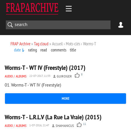
FRAP Archive
»
Tag cloud
» Accueil › Mots-clés › Worms-T
date
rating
read
comments
title
1 384
0
Worms-T - WT IV (Freestyle) (2017)
8
AUDIO
/
ALBUMS
22-07-2017, 11:55
GUIROGER
01. Worms-T - WT IV (Freestyle)
MORE
3 053
0
Worms-T - L.R.L.V (La Rue La Vraie) (2015)
11
AUDIO
/
ALBUMS
1-07-2016, 21:47
SHAMANICUS