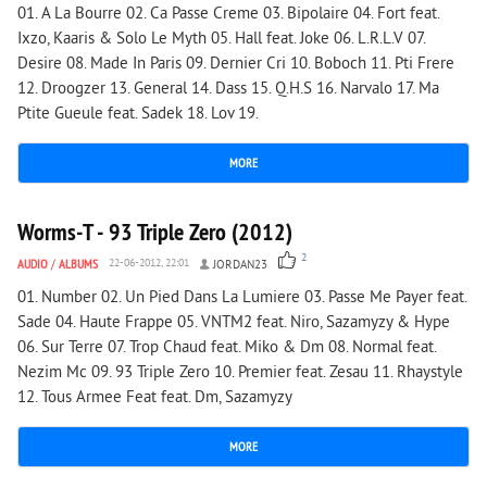
01. A La Bourre 02. Ca Passe Creme 03. Bipolaire 04. Fort feat.
Ixzo, Kaaris & Solo Le Myth 05. Hall feat. Joke 06. L.R.L.V 07.
Desire 08. Made In Paris 09. Dernier Cri 10. Boboch 11. Pti Frere
12. Droogzer 13. General 14. Dass 15. Q.H.S 16. Narvalo 17. Ma
Ptite Gueule feat. Sadek 18. Lov 19.
MORE
4 157
0
Worms-T - 93 Triple Zero (2012)
2
AUDIO
/
ALBUMS
22-06-2012, 22:01
JORDAN23
01. Number 02. Un Pied Dans La Lumiere 03. Passe Me Payer feat.
Sade 04. Haute Frappe 05. VNTM2 feat. Niro, Sazamyzy & Hype
06. Sur Terre 07. Trop Chaud feat. Miko & Dm 08. Normal feat.
Nezim Mc 09. 93 Triple Zero 10. Premier feat. Zesau 11. Rhaystyle
12. Tous Armee Feat feat. Dm, Sazamyzy
MORE
3 888
0