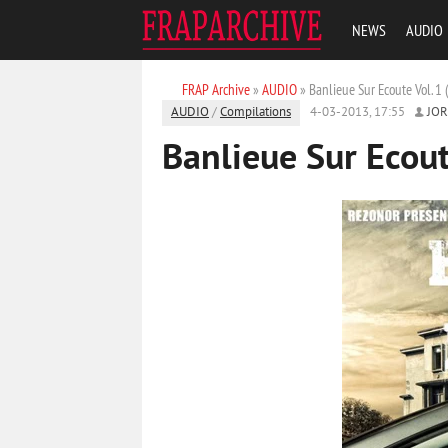
NEWS
AUDIO
FRAP Archive
»
AUDIO
» Banlieue Sur Ecoute Vol. 1
AUDIO
/
Compilations
4-03-2013, 17:55
JO
Banlieue Sur Ecout