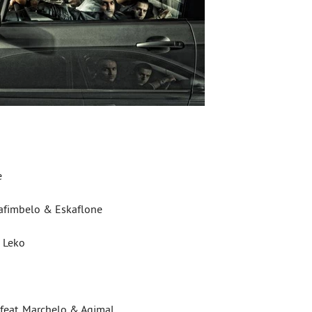
e
zafimbelo & Eskaflone
& Leko
 feat. Marchelo & Agimal