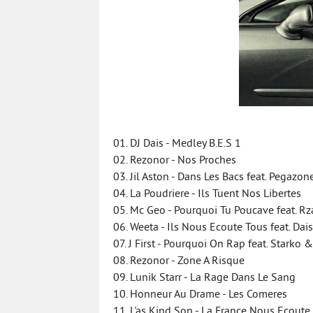
01. DJ Dais - Medley B.E.S 1
02. Rezonor - Nos Proches
03. Jil Aston - Dans Les Bacs feat. Pegazon
04. La Poudriere - Ils Tuent Nos Libertes
05. Mc Geo - Pourquoi Tu Poucave feat. R
06. Weeta - Ils Nous Ecoute Tous feat. Dais
07. J First - Pourquoi On Rap feat. Starko 
08. Rezonor - Zone A Risque
09. Lunik Starr - La Rage Dans Le Sang
10. Honneur Au Drame - Les Comeres
11. L'as Kind Son - La France Nous Ecoute