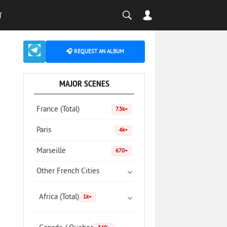
T
🎧 REQUEST AN ALBUM
MAJOR SCENES
France (Total)
7.3k+
Paris
4k+
Marseille
670+
Other French Cities
Africa (Total)
1k+