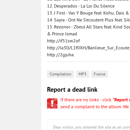
12. Desperados - La Loi Du Silence
13. J First - Vas Y Bouge feat. Kohu, Dais
14. Sayra - Ont Ne S'ecoutent Plus feat. Si
15. Rezonor - Zbeul All Stars feat. Kind So
& Prince Ismad
http://if51sw2of
http://Ia3D/L1f0XH/Banlieue_Sur_Ecou
http://2gjuha.
,
,
Compilation
MP3
France
Report a dead link
If there are no links - click
"Report 
send a complaint to the album. We w
Dear visitor, you entered the site as an u