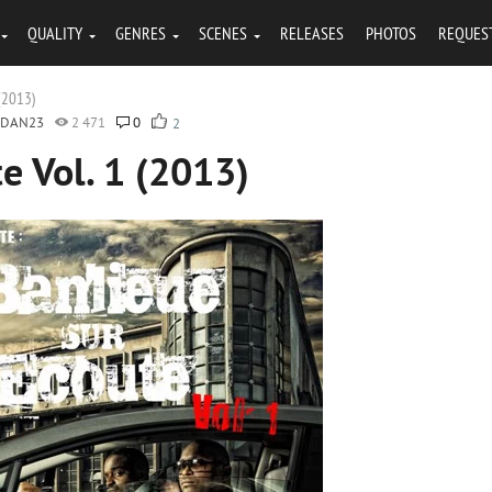
QUALITY
GENRES
SCENES
RELEASES
PHOTOS
REQUES
 (2013)
RDAN23
2 471
0
2
e Vol. 1 (2013)