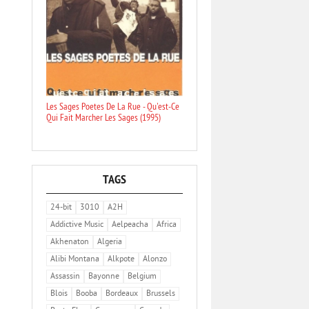
Les Sages Poetes De La Rue - Qu'est-Ce
Qui Fait Marcher Les Sages (1995)
TAGS
24-bit
3010
A2H
Addictive Music
Aelpeacha
Africa
Akhenaton
Algeria
Alibi Montana
Alkpote
Alonzo
Assassin
Bayonne
Belgium
Blois
Booba
Bordeaux
Brussels