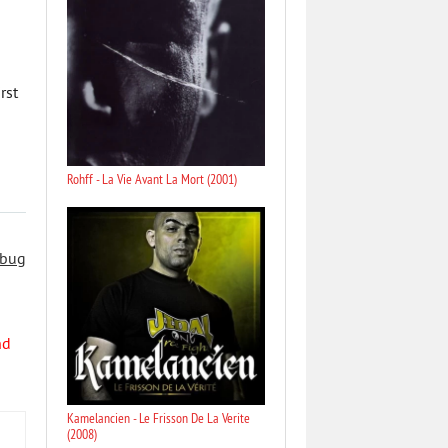
rst
Rohff - La Vie Avant La Mort (2001)
 bug
nd
Kamelancien - Le Frisson De La Verite
(2008)