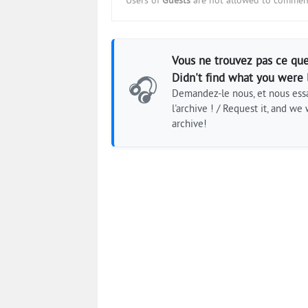
Users of
Guests
are not allowed to comment
Vous ne trouvez pas ce que
Didn't find what you were 
🎧
Demandez-le nous, et nous essa
l'archive ! / Request it, and we w
archive!