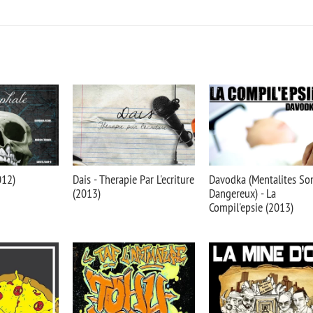
012)
Dais - Therapie Par L'ecriture
Davodka (Mentalites So
(2013)
Dangereux) - La
Compil'epsie (2013)