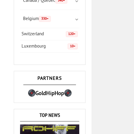
Canada / Quebec
340+
Belgium
330+
Switzerland
120+
Luxembourg
10+
PARTNERS
GoldHipHop
TOP NEWS