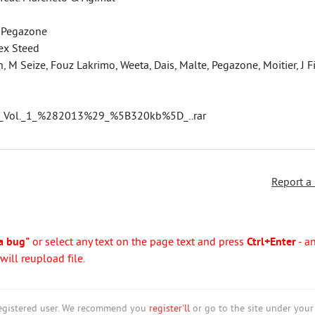
 & Pegazone
lex Steed
n, M Seize, Fouz Lakrimo, Weeta, Dais, Malte, Pegazone, Moitier, J Fi
te_Vol._1_%282013%29_%5B320kb%5D_..rar
Report a
a bug"
or select any text on the page text and press
Ctrl+Enter
- a
ill reupload file.
nregistered user. We recommend you
register'll
or go to the site under your