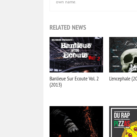
own name.
RELATED NEWS
Banlieue Sur Ecoute Vol. 2
L'encephale (2
(2013)