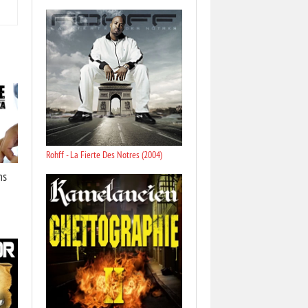
Rohff - La Fierte Des Notres (2004)
ns