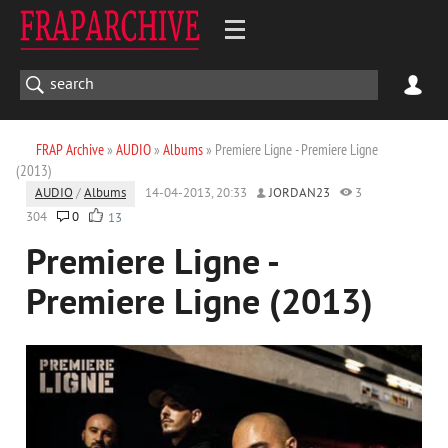
FRAP Archive
»
AUDIO
»
Albums
» Premiere Ligne - Premiere Ligne
(2013)
AUDIO
/
Albums
14-04-2013, 20:33
JORDAN23
3
304
0
13
Premiere Ligne -
Premiere Ligne (2013)