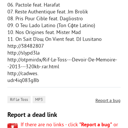
06. Pactole feat. Harafat
07. Reste Authentique feat. Jm Brolik
08. Pris Pour Cible feat. Dagliostro
09. O Teu Lado Latino (Ton Cфte Latino)
10. Nos Origines feat. Mister Mad
11. On Sait D'oщ On Vient feat. DJ Lusitano
http://38482807
http://slypd3la
http://otpmirdx/Rif-Le-Toss---Devoir-De-Memoire-
-2013---320kb-.rar.html
http://cadwes.
udr4iq083g8b
,
Rif Le Toss
MP3
Report a bug
Report a dead link
If there are no links - click
"Report a bug"
or