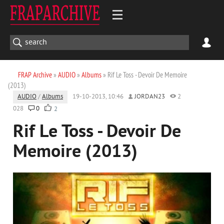
FRAP Archive
»
AUDIO
»
Albums
» Rif Le Toss - Devoir De Memoire
(2013)
AUDIO
/
Albums
19-10-2013, 10:46
JORDAN23
2
028
0
2
Rif Le Toss - Devoir De
Memoire (2013)