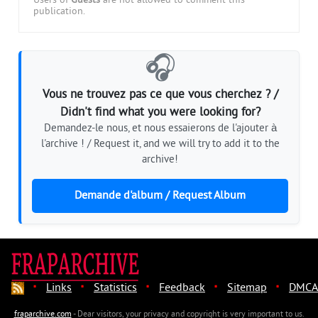
Users of
Guests
are not allowed to comment this
publication.
🎧
Vous ne trouvez pas ce que vous cherchez ? /
Didn't find what you were looking for?
Demandez-le nous, et nous essaierons de l'ajouter à
l'archive ! / Request it, and we will try to add it to the
archive!
Demande d'album / Request Album
·
·
·
·
·
Links
Statistics
Feedback
Sitemap
DMCA
fraparchive.com
- Dear visitors, your privacy and copyright is very important to us.