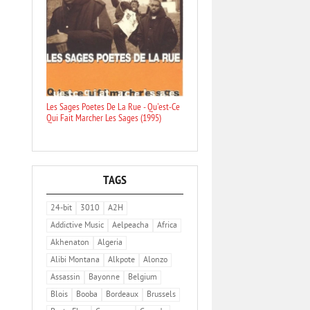
Les Sages Poetes De La Rue - Qu'est-Ce
Qui Fait Marcher Les Sages (1995)
TAGS
24-bit
3010
A2H
Addictive Music
Aelpeacha
Africa
Akhenaton
Algeria
Alibi Montana
Alkpote
Alonzo
Assassin
Bayonne
Belgium
Blois
Booba
Bordeaux
Brussels