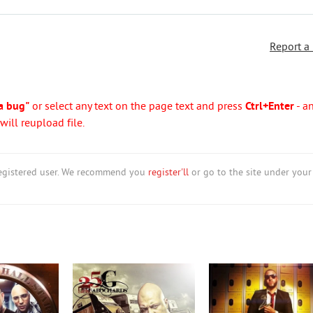
Report a
a bug"
or select any text on the page text and press
Ctrl+Enter
- a
ill reupload file.
nregistered user. We recommend you
register'll
or go to the site under your