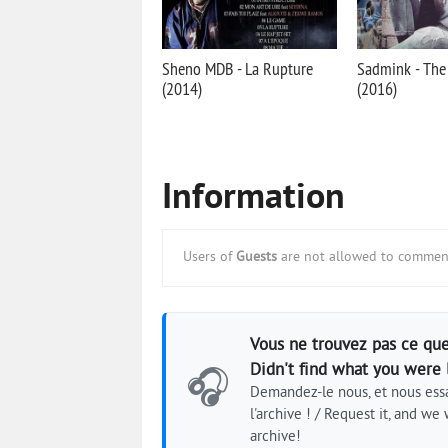
Sheno MDB - La Rupture
Sadmink - The
(2014)
(2016)
Information
Users of
Guests
are not allowed to comment
Vous ne trouvez pas ce que
Didn't find what you were 
🎧
Demandez-le nous, et nous essa
l'archive ! / Request it, and we w
archive!