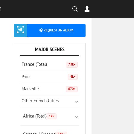
T
🎧 REQUEST AN ALBUM
MAJOR SCENES
France (Total)
7.3k+
Paris
4k+
Marseille
670+
Other French Cities
Africa (Total)
1k+