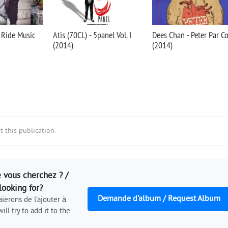
 Ride Music
Atis (70CL) - 5panel Vol. I
Dees Chan - Peter Par C
(2014)
(2014)
 this publication.
 vous cherchez ? /
looking for?
Demande d'album / Request Album
ierons de l'ajouter à
ill try to add it to the