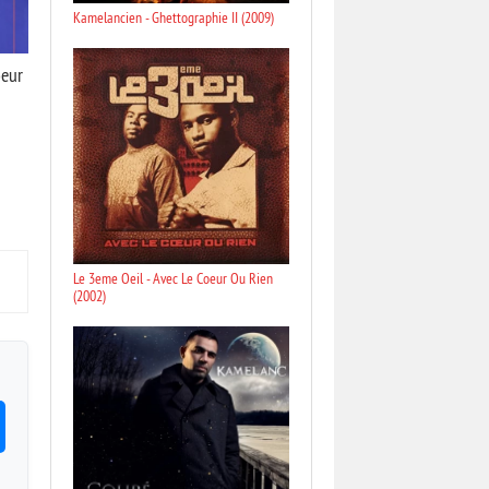
Kamelancien - Ghettographie II (2009)
oeur
Le 3eme Oeil - Avec Le Coeur Ou Rien
(2002)