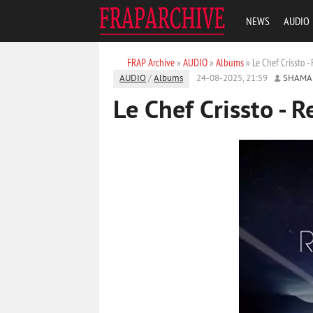
NEWS
AUDIO
FRAP Archive
»
AUDIO
»
Albums
» Le Chef Crissto -
AUDIO
/
Albums
24-08-2025, 21:59
SHAMA
Le Chef Crissto - 