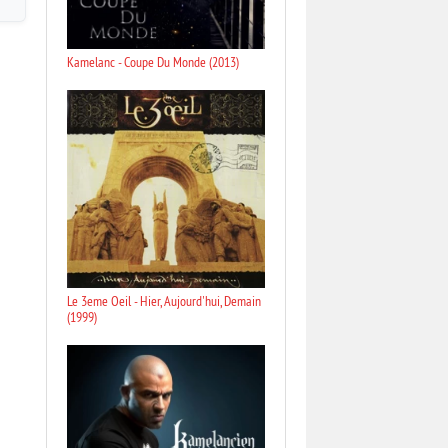
Kamelanc - Coupe Du Monde (2013)
Le 3eme Oeil - Hier, Aujourd'hui, Demain
(1999)