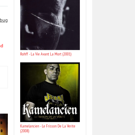
 bug
nd
Rohff - La Vie Avant La Mort (2001)
Kamelancien - Le Frisson De La Verite
(2008)