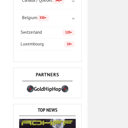
Canada / Quebec
340+
Belgium
330+
Switzerland
120+
Luxembourg
10+
PARTNERS
GoldHipHop
TOP NEWS