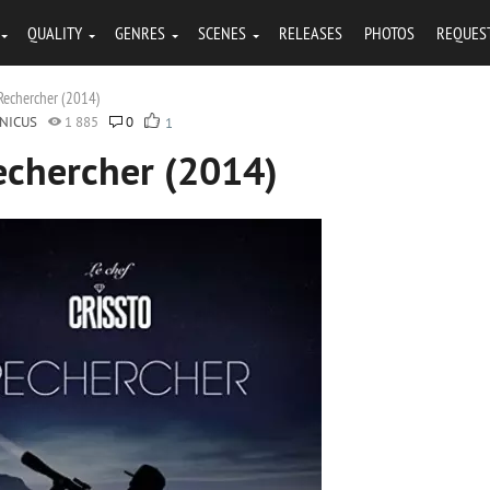
QUALITY
GENRES
SCENES
RELEASES
PHOTOS
REQUES
 Rechercher (2014)
NICUS
1 885
0
1
Rechercher (2014)