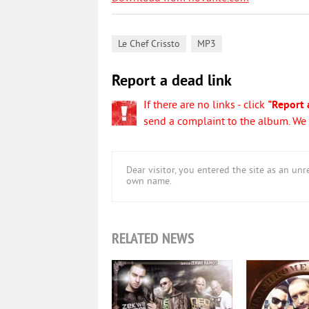
,
Le Chef Crissto
MP3
Report a dead link
If there are no links - click
"Report 
send a complaint to the album. We w
Dear visitor, you entered the site as an u
own name.
RELATED NEWS