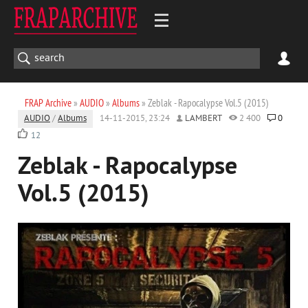
FRAP Archive
»
AUDIO
»
Albums
» Zeblak - Rapocalypse Vol.5 (2015)
AUDIO
/
Albums
14-11-2015, 23:24
LAMBERT
2 400
0
12
Zeblak - Rapocalypse
Vol.5 (2015)