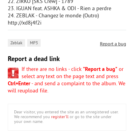
22. ZIRKO [SKS Crew] - 1789
23. IGUAN feat. ASHKA & ODI - Rien a perdre
24. ZEBLAK - Changez le monde (Outro)
http://xd8j4f2i
,
Zeblak
MP3
Report a bug
Report a dead link
If there are no links - click
"Report a bug"
or
select any text on the page text and press
Ctrl+Enter
- and send a complaint to the album. We
will reupload file.
Dear visitor, you entered the site as an unregistered user.
We recommend you
register'll
or go to the site under
your own name.