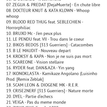
07. ZEGUA & PREDAT [DejaMuerte] - En chute libre
08. DOCTEUR KNUT & KATA KLOWN - Whoop
whoop
09. BLOOD RED THUG feat. SEBLECHIEN -
Horrorphiliac
10. BRUXO Mc - J'en peux plus
11. LE PENDU feat. VII - Trou dans le coeur
12. BIKOS BEDOS [313 Guerriers] - Catacombes
13. B LE MAUDIT - Nouveau depart
14. KROKSY & KAPA - Non je ne suis pas mort
15. SCAREONE - Vision stellaire
16. RYDER feat. DAN&AZA - Yin yang
17. IKONOKLASTA - Kamikaze Angolano (Luisinho
Prod. [Remix Zeblak]
18. SCAM LEON & DIOGENE MK - R.E.R.
19. CRISE2NERF [313 Guerriers] - Nature morte
20. DYEL - Partie d'echecs
21. VEIGA - Pas du meme monde