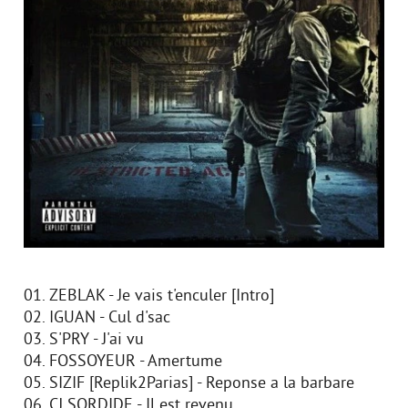
01. ZEBLAK - Je vais t'enculer [Intro]
02. IGUAN - Cul d'sac
03. S'PRY - J'ai vu
04. FOSSOYEUR - Amertume
05. SIZIF [Replik2Parias] - Reponse a la barbare
06. CJ SORDIDE - Il est revenu