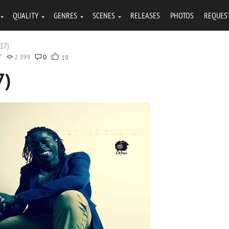
QUALITY
GENRES
SCENES
RELEASES
PHOTOS
REQUES
017)
T
2 399
0
18
7)