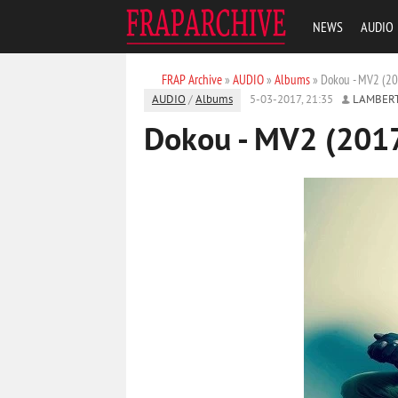
NEWS
AUDIO
FRAP Archive
»
AUDIO
»
Albums
» Dokou - MV2 (2
AUDIO
/
Albums
5-03-2017, 21:35
LAMBER
Dokou - MV2 (201