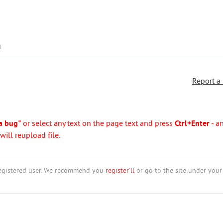
u
Report a
a bug"
or select any text on the page text and press
Ctrl+Enter
- a
ill reupload file.
nregistered user. We recommend you
register'll
or go to the site under your