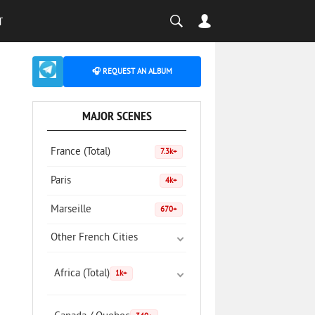
T
🎧 REQUEST AN ALBUM
MAJOR SCENES
France (Total)
7.3k+
Paris
4k+
Marseille
670+
Other French Cities
Africa (Total)
1k+