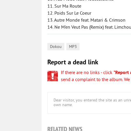
11. Sur Ma Route
12. Poids Sur Le Coeur
13. Autre Monde feat. Matari & Crimson
14. Ne M'en Veut Pas (Remix) feat. Limcho
,
Dokou
MP3
Report a dead link
If there are no links - click
"Report 
send a complaint to the album. We w
Dear visitor, you entered the site as an u
own name.
RELATED NEWS