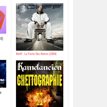
8)
Rohff - La Fierte Des Notres (2004)
e