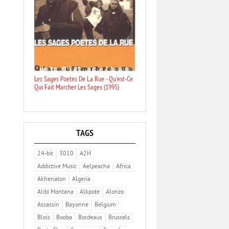
Les Sages Poetes De La Rue - Qu'est-Ce
Qui Fait Marcher Les Sages (1995)
TAGS
24-bit
3010
A2H
Addictive Music
Aelpeacha
Africa
Akhenaton
Algeria
Alibi Montana
Alkpote
Alonzo
Assassin
Bayonne
Belgium
Blois
Booba
Bordeaux
Brussels