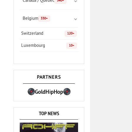
Canada / Quebec
340+
Belgium
330+
Switzerland
120+
Luxembourg
10+
PARTNERS
GoldHipHop
TOP NEWS