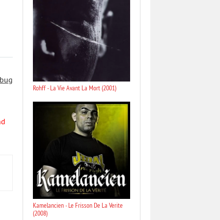
 bug
Rohff - La Vie Avant La Mort (2001)
nd
Kamelancien - Le Frisson De La Verite
(2008)