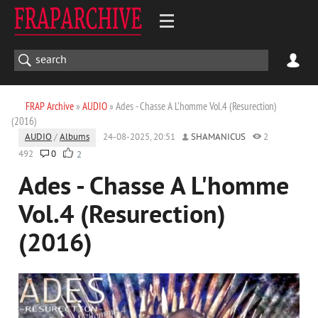
FRAP Archive
»
AUDIO
» Ades - Chasse A L'homme Vol.4 (Resurection)
(2016)
AUDIO
/
Albums
24-08-2025, 20:51
SHAMANICUS
2
492
0
2
Ades - Chasse A L'homme
Vol.4 (Resurection)
(2016)