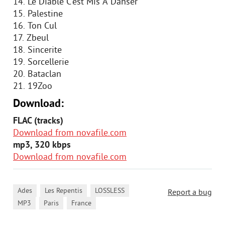
14. Le Diable C'est Mis A Danser
15. Palestine
16. Ton Cul
17. Zbeul
18. Sincerite
19. Sorcellerie
20. Bataclan
21. 19Zoo
Download:
FLAC (tracks)
Download from novafile.com
mp3, 320 kbps
Download from novafile.com
,
,
,
Ades
Les Repentis
LOSSLESS
Report a bug
,
,
MP3
Paris
France