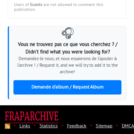
Users of
Guests
are not allowed to comment this
publication.
🎧
Vous ne trouvez pas ce que vous cherchez ? /
Didn't find what you were looking for?
Demandez-le nous, et nous essaierons de l'ajouter à
l'archive ! / Request it, and we will try to add it to the
archive!
Demande d'album / Request Album
·
·
·
·
·
Links
Statistics
Feedback
Sitemap
DMCA