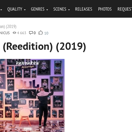
QUALITY
GENRES
SCENES
RELEASES
PHOTOS
REQUES
ion) (2019)
NICUS
4 663
0
10
n (Reedition) (2019)