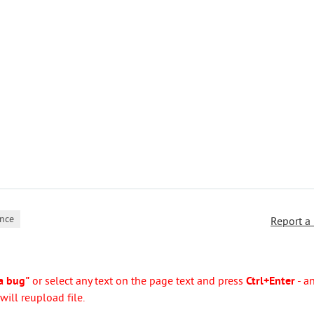
nce
Report a
a bug"
or select any text on the page text and press
Ctrl+Enter
- a
ill reupload file.