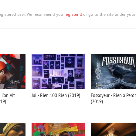
nregistered user. We recommend you
register'll
or go to the site under your
 L'on Vit
Jul - Rien 100 Rien (2019)
Fossoyeur - Rien a Perd
019)
(2019)