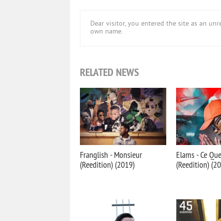
Dear visitor, you entered the site as an u
own name.
RELATED NEWS
Franglish - Monsieur
Elams - Ce Que
(Reedition) (2019)
(Reedition) (2