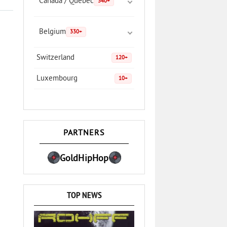
Canada / Quebec
340+
Belgium
330+
Switzerland
120+
Luxembourg
10+
PARTNERS
GoldHipHop
TOP NEWS