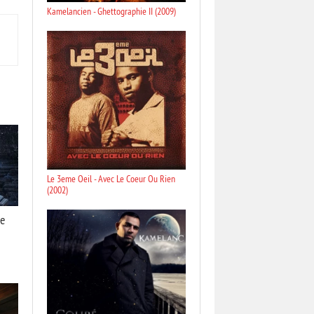
Kamelancien - Ghettographie II (2009)
Le 3eme Oeil - Avec Le Coeur Ou Rien
(2002)
re