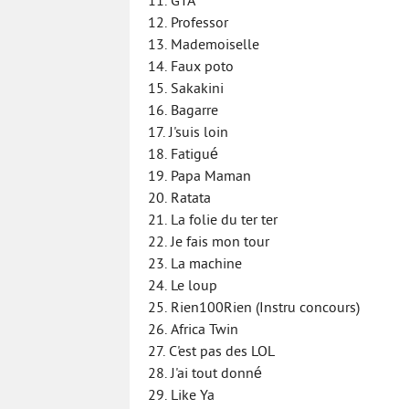
11. GTA
12. Professor
13. Mademoiselle
14. Faux poto
15. Sakakini
16. Bagarre
17. J'suis loin
18. Fatigué
19. Papa Maman
20. Ratata
21. La folie du ter ter
22. Je fais mon tour
23. La machine
24. Le loup
25. Rien100Rien (Instru concours)
26. Africa Twin
27. C'est pas des LOL
28. J'ai tout donné
29. Like Ya