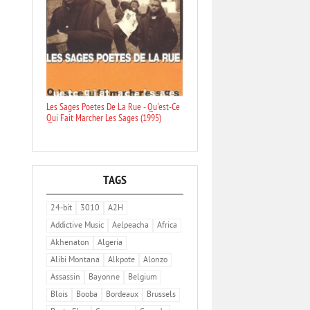
Les Sages Poetes De La Rue - Qu'est-Ce
Qui Fait Marcher Les Sages (1995)
TAGS
24-bit
3010
A2H
Addictive Music
Aelpeacha
Africa
Akhenaton
Algeria
Alibi Montana
Alkpote
Alonzo
Assassin
Bayonne
Belgium
Blois
Booba
Bordeaux
Brussels