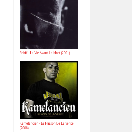
Rohff - La Vie Avant La Mort (2001)
Kamelancien - Le Frisson De La Verite
(2008)