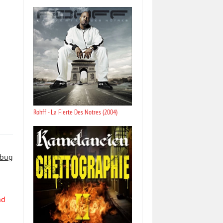
Rohff - La Fierte Des Notres (2004)
 bug
nd