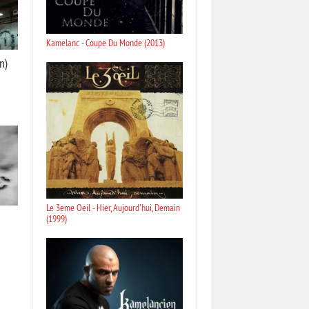
Kamelanc - Coupe Du Monde (2013)
n)
Le 3eme Oeil - Hier, Aujourd'hui, Demain
(1999)