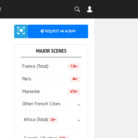
T
🎧 REQUEST AN ALBUM
MAJOR SCENES
France (Total)
7.3k+
Paris
4k+
Marseille
670+
Other French Cities
Africa (Total)
1k+