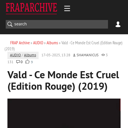
FRAP Archive
»
AUDIO
»
Albums
» Vald - Ce Monde Est Cruel (Edition Rouge)
(2019)
AUDIO
/
Albums
17-05-2025, 13:28
SHAMANICUS
3
131
0
9
Vald - Ce Monde Est Cruel
(Edition Rouge) (2019)