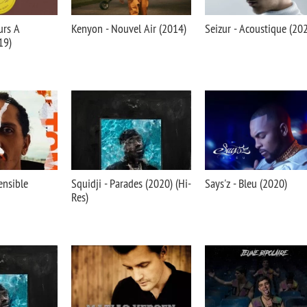
urs A
Kenyon - Nouvel Air (2014)
Seizur - Acoustique (20
19)
ensible
Squidji - Parades (2020) (Hi-
Says'z - Bleu (2020)
Res)