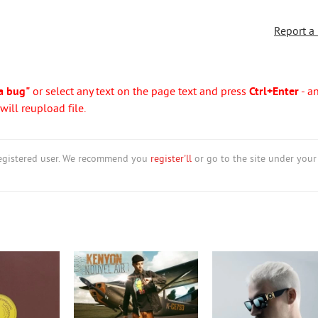
Report a
a bug"
or select any text on the page text and press
Ctrl+Enter
- a
ill reupload file.
nregistered user. We recommend you
register'll
or go to the site under your