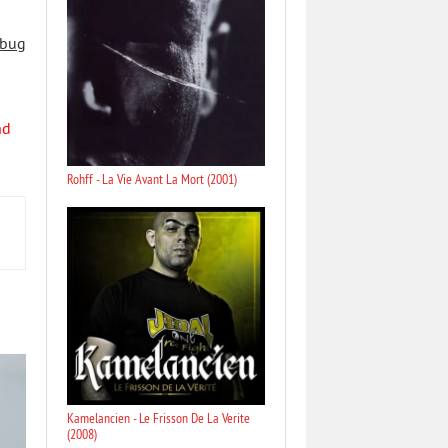
 bug
nd
Rohff - La Vie Avant La Mort (2001)
Kamelancien - Le Frisson De La Verite
(2008)