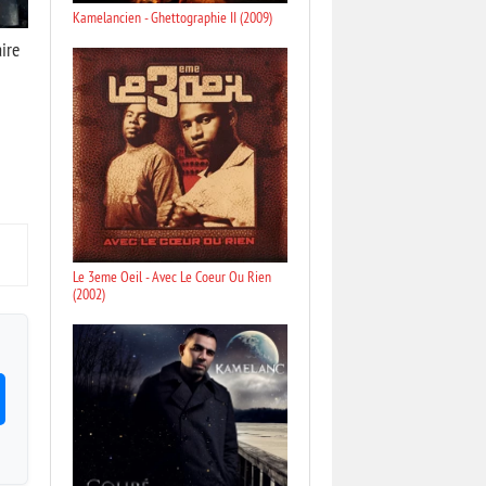
Kamelancien - Ghettographie II (2009)
ire
Le 3eme Oeil - Avec Le Coeur Ou Rien
(2002)