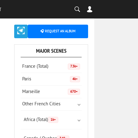
T
🎧 REQUEST AN ALBUM
MAJOR SCENES
France (Total)
7.3k+
Paris
4k+
Marseille
670+
Other French Cities
Africa (Total)
1k+