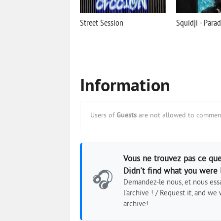
Street Session
Squidji - Para
Information
Users of
Guests
are not allowed to comment
Vous ne trouvez pas ce que
Didn't find what you were 
🎧
Demandez-le nous, et nous essa
l'archive ! / Request it, and we w
archive!