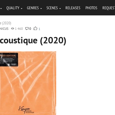
QUALITY
GENRES
SCENES
RELEASES
PHOTOS
REQUES
ue (2020)
NICUS
1 460
0
1
Acoustique (2020)