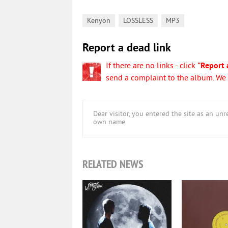
,
,
Kenyon
LOSSLESS
MP3
Report a dead link
If there are no links - click
"Report 
send a complaint to the album. We w
Dear visitor, you entered the site as an u
own name.
RELATED NEWS