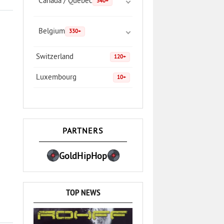
Canada / Quebec
340+
Belgium
330+
Switzerland
120+
Luxembourg
10+
PARTNERS
GoldHipHop
TOP NEWS