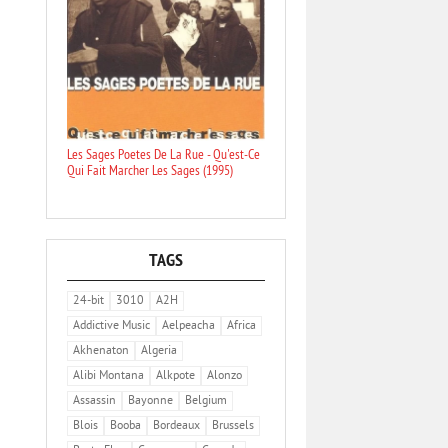
Les Sages Poetes De La Rue - Qu'est-Ce
Qui Fait Marcher Les Sages (1995)
TAGS
24-bit
3010
A2H
Addictive Music
Aelpeacha
Africa
Akhenaton
Algeria
Alibi Montana
Alkpote
Alonzo
Assassin
Bayonne
Belgium
Blois
Booba
Bordeaux
Brussels