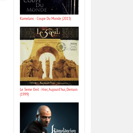
Kamelanc - Coupe Du Monde (2013)
Le 3eme Oeil - Hier, Aujourd'hui, Demain
(1999)