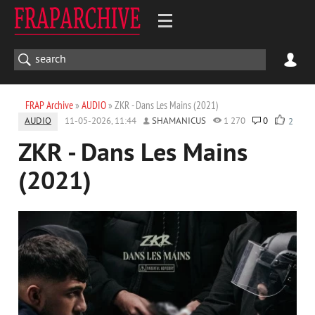
FRAP Archive
»
AUDIO
» ZKR - Dans Les Mains (2021)
AUDIO
11-05-2026, 11:44
SHAMANICUS
1 270
0
2
ZKR - Dans Les Mains
(2021)