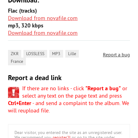
Download:
Flac (tracks)
Download from novafile.com
mp3, 320 kbps
Download from novafile.com
,
,
,
,
ZKR
LOSSLESS
MP3
Lille
Report a bug
France
Report a dead link
If there are no links - click
"Report a bug"
or
select any text on the page text and press
Ctrl+Enter
- and send a complaint to the album. We
will reupload file.
Dear visitor, you entered the site as an unregistered user.
We recommend you
register'll
or go to the site under