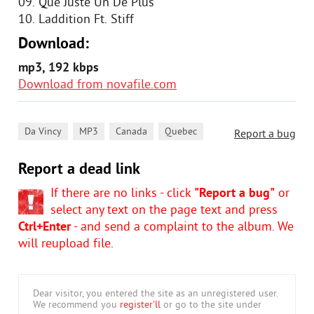
09. Que Juste Un De Plus
10. Laddition Ft. Stiff
Download:
mp3, 192 kbps
Download from novafile.com
,
,
,
Da Vincy
MP3
Canada
Quebec
Report a bug
Report a dead link
If there are no links - click
"Report a bug"
or
select any text on the page text and press
Ctrl+Enter
- and send a complaint to the album. We
will reupload file.
Dear visitor, you entered the site as an unregistered user.
We recommend you
register'll
or go to the site under