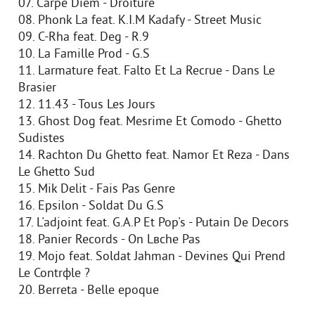
07. Carpe Diem - Droiture
08. Phonk La feat. K.I.M Kadafy - Street Music
09. C-Rha feat. Deg - R.9
10. La Famille Prod - G.S
11. Larmature feat. Falto Et La Recrue - Dans Le
Brasier
12. 11.43 - Tous Les Jours
13. Ghost Dog feat. Mesrime Et Comodo - Ghetto
Sudistes
14. Rachton Du Ghetto feat. Namor Et Reza - Dans
Le Ghetto Sud
15. Mik Delit - Fais Pas Genre
16. Epsilon - Soldat Du G.S
17. L'adjoint feat. G.A.P Et Pop's - Putain De Decors
18. Panier Records - On Lвche Pas
19. Mojo feat. Soldat Jahman - Devines Qui Prend
Le Contrфle ?
20. Berreta - Belle epoque