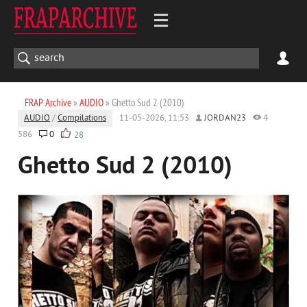
FRAP Archive
»
AUDIO
» Ghetto Sud 2 (2010)
AUDIO
/
Compilations
11-05-2026, 11:53
JORDAN23
4
586
0
28
Ghetto Sud 2 (2010)