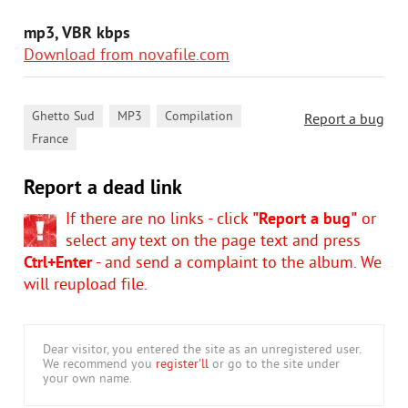
mp3, VBR kbps
Download from novafile.com
,
,
,
Ghetto Sud
MP3
Compilation
Report a bug
France
Report a dead link
If there are no links - click
"Report a bug"
or
select any text on the page text and press
Ctrl+Enter
- and send a complaint to the album. We
will reupload file.
Dear visitor, you entered the site as an unregistered user.
We recommend you
register'll
or go to the site under
your own name.