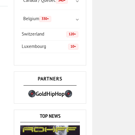
Canada / Quebec
340+
Belgium
330+
Switzerland
120+
Luxembourg
10+
PARTNERS
GoldHipHop
TOP NEWS