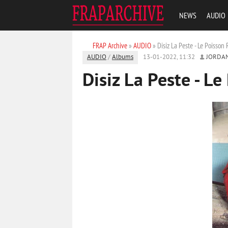
NEWS
AUDIO
FRAP Archive
»
AUDIO
» Disiz La Peste - Le Poisson
AUDIO
/
Albums
13-01-2022, 11:32
JORDA
Disiz La Peste - L