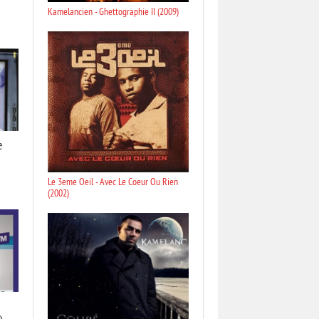
Kamelancien - Ghettographie II (2009)
e
Le 3eme Oeil - Avec Le Coeur Ou Rien
(2002)