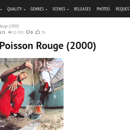
QUALITY
GENRES
SCENES
RELEASES
PHOTOS
REQUES
 Rouge (2000)
N23
11 033
0
75
e Poisson Rouge (2000)