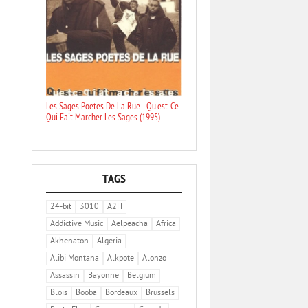
Les Sages Poetes De La Rue - Qu'est-Ce
Qui Fait Marcher Les Sages (1995)
TAGS
24-bit
3010
A2H
Addictive Music
Aelpeacha
Africa
Akhenaton
Algeria
Alibi Montana
Alkpote
Alonzo
Assassin
Bayonne
Belgium
Blois
Booba
Bordeaux
Brussels