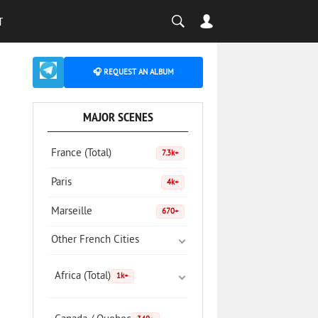
T
🎧 REQUEST AN ALBUM
MAJOR SCENES
France (Total)
7.3k+
Paris
4k+
Marseille
670+
Other French Cities
Africa (Total)
1k+