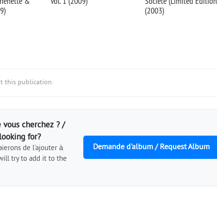
chenette &
Vol. 1 (2009)
Societe (Limited Edition
9)
(2003)
 this publication.
 vous cherchez ? /
looking for?
Demande d'album / Request Album
ierons de l'ajouter à
ill try to add it to the