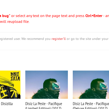
a bug"
or select any text on the page text and press
Ctrl+Enter
- a
ill reupload file.
nregistered user. We recommend you
register'll
or go to the site under your
 Disizilla
Disiz La Peste - Pacifique
Disiz La Peste - Pacifiqu
(Limited Edition) (2017)
(Deluxe Edition) (2017)