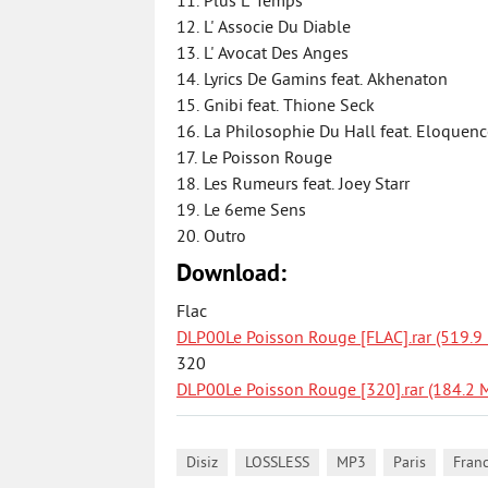
11. Plus L' Temps
12. L' Associe Du Diable
13. L' Avocat Des Anges
14. Lyrics De Gamins feat. Akhenaton
15. Gnibi feat. Thione Seck
16. La Philosophie Du Hall feat. Eloquen
17. Le Poisson Rouge
18. Les Rumeurs feat. Joey Starr
19. Le 6eme Sens
20. Outro
Download:
Flac
DLP00Le Poisson Rouge [FLAC].rar (519.9
320
DLP00Le Poisson Rouge [320].rar (184.2 
,
,
,
,
Disiz
LOSSLESS
MP3
Paris
Fran