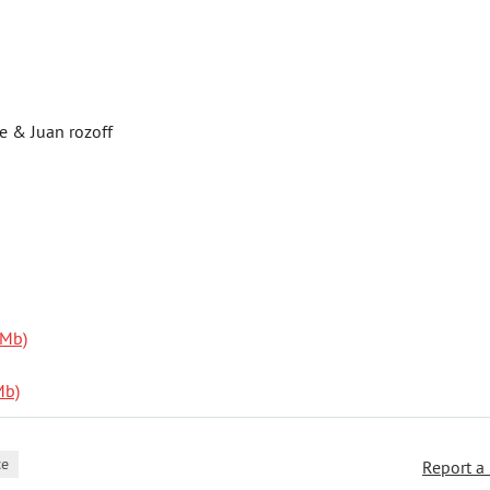
ce & Juan rozoff
 Mb)
Mb)
ce
Report a