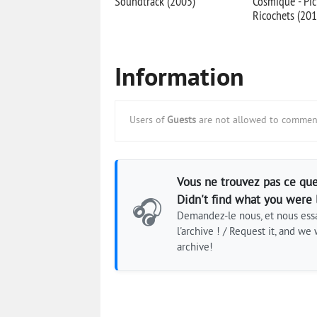
Soundtrack (2005)
Cosmique - Pi
Ricochets (201
Information
Users of
Guests
are not allowed to comment
Vous ne trouvez pas ce que
Didn't find what you were 
🎧
Demandez-le nous, et nous essa
l'archive ! / Request it, and we w
archive!