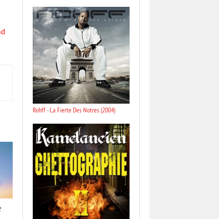
nd
Rohff - La Fierte Des Notres (2004)
e