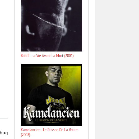
Rohff - La Vie Avant La Mort (2001)
Kamelancien - Le Frisson De La Verite
 bug
(2008)