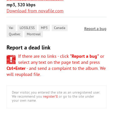
mp3, 320 kbps
Download from novafile.com
,
,
,
,
Vai
LOSSLESS
MP3
Canada
Report a bug
,
Quebec
Montreal
Report a dead link
If there are no links - click
"Report a bug"
or
select any text on the page text and press
Ctrl+Enter
- and send a complaint to the album. We
will reupload file.
Dear visitor, you entered the site as an unregistered user.
We recommend you
register'll
or go to the site under
your own name.