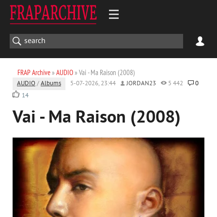
FRAP Archive
»
AUDIO
» Vai - Ma Raison (2008)
AUDIO
/
Albums
5-07-2026, 23:44
JORDAN23
5 442
0
14
Vai - Ma Raison (2008)