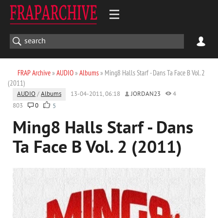
FRAP Archive
»
AUDIO
»
Albums
» Ming8 Halls Starf - Dans Ta Face B Vol. 2
(2011)
AUDIO
/
Albums
13-04-2011, 06:18
JORDAN23
4
803
0
5
Ming8 Halls Starf - Dans
Ta Face B Vol. 2 (2011)