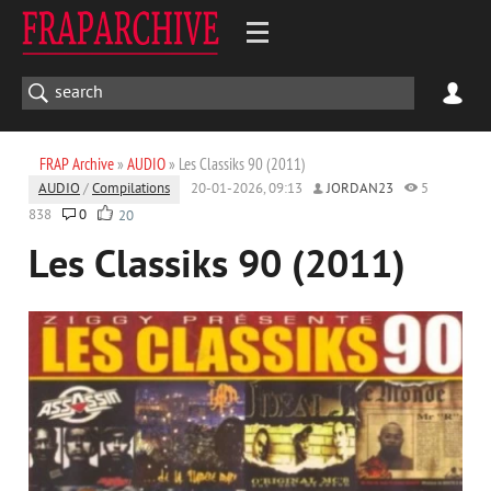
FRAP Archive
»
AUDIO
» Les Classiks 90 (2011)
AUDIO
/
Compilations
20-01-2026, 09:13
JORDAN23
5
838
0
20
Les Classiks 90 (2011)