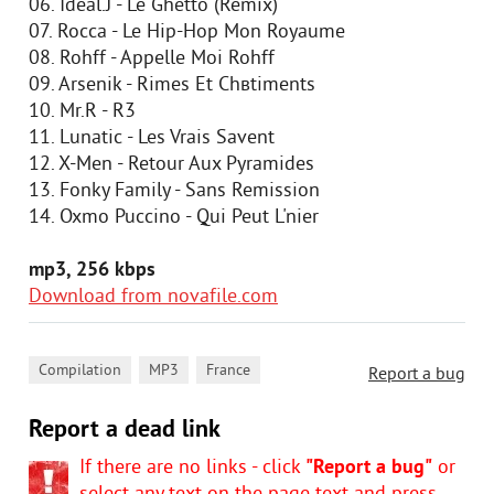
06. Ideal.J - Le Ghetto (Remix)
07. Rocca - Le Hip-Hop Mon Royaume
08. Rohff - Appelle Moi Rohff
09. Arsenik - Rimes Et Chвtiments
10. Mr.R - R3
11. Lunatic - Les Vrais Savent
12. X-Men - Retour Aux Pyramides
13. Fonky Family - Sans Remission
14. Oxmo Puccino - Qui Peut L'nier
mp3, 256 kbps
Download from novafile.com
,
,
Compilation
MP3
France
Report a bug
Report a dead link
If there are no links - click
"Report a bug"
or