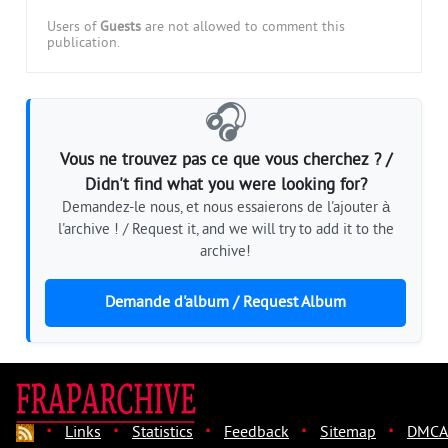
Users of
Guests
are not allowed to comment this
publication.
🎧
Vous ne trouvez pas ce que vous cherchez ? /
Didn't find what you were looking for?
Demandez-le nous, et nous essaierons de l'ajouter à
l'archive ! / Request it, and we will try to add it to the
archive!
Demande d'album / Request Album
·
·
·
·
·
Links
Statistics
Feedback
Sitemap
DMCA