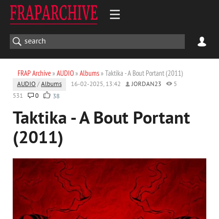
FRAP Archive
»
AUDIO
»
Albums
» Taktika - A Bout Portant (2011)
AUDIO
/
Albums
16-02-2025, 13:42
JORDAN23
5
531
0
38
Taktika - A Bout Portant
(2011)