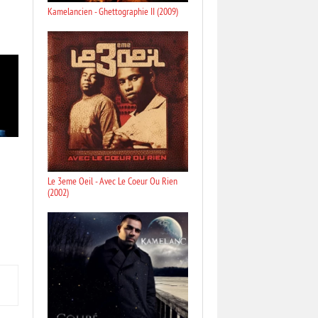
Kamelancien - Ghettographie II (2009)
3
Le 3eme Oeil - Avec Le Coeur Ou Rien
(2002)