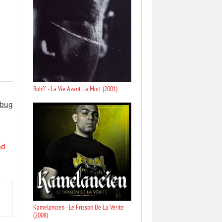
Rohff - La Vie Avant La Mort (2001)
 bug
nd
Kamelancien - Le Frisson De La Verite
(2008)