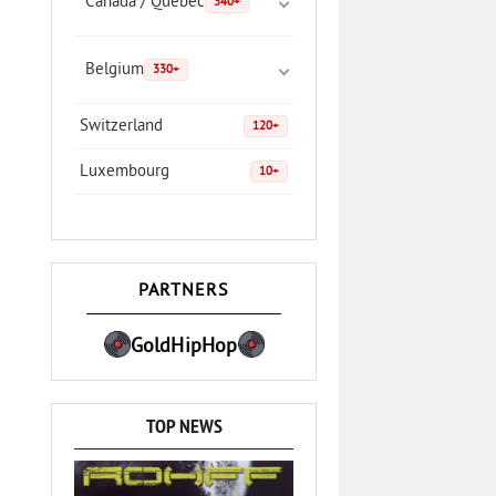
Canada / Quebec
340+
Belgium
330+
Switzerland
120+
Luxembourg
10+
PARTNERS
GoldHipHop
TOP NEWS