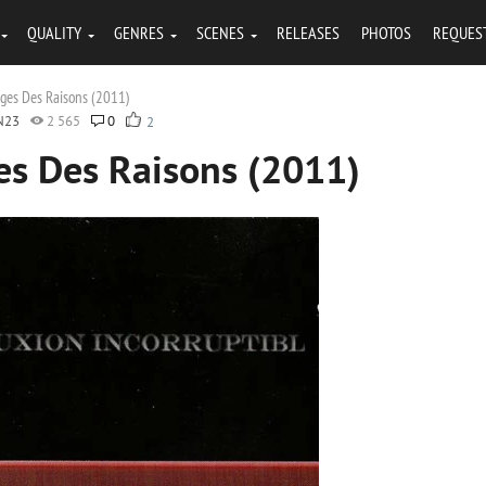
QUALITY
GENRES
SCENES
RELEASES
PHOTOS
REQUES
arges Des Raisons (2011)
N23
2 565
0
2
ges Des Raisons (2011)