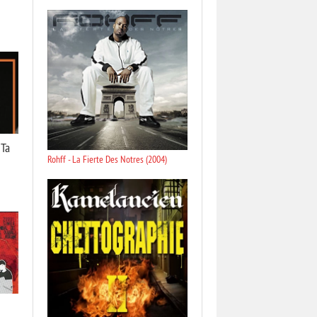
 Ta
Rohff - La Fierte Des Notres (2004)