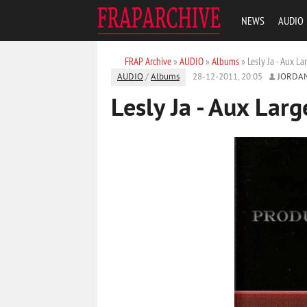
NEWS
AUDIO
FRAP Archive
»
AUDIO
»
Albums
» Lesly Ja - Aux L
AUDIO
/
Albums
28-12-2011, 20:05
JORDA
Lesly Ja - Aux Lar