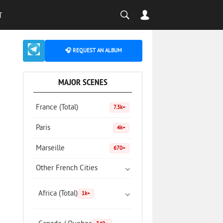
T
🎧 REQUEST AN ALBUM
MAJOR SCENES
France (Total)
7.3k+
Paris
4k+
Marseille
670+
Other French Cities
Africa (Total)
1k+