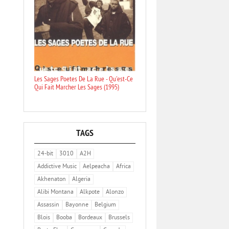
Les Sages Poetes De La Rue - Qu'est-Ce
Qui Fait Marcher Les Sages (1995)
TAGS
24-bit
3010
A2H
Addictive Music
Aelpeacha
Africa
Akhenaton
Algeria
Alibi Montana
Alkpote
Alonzo
Assassin
Bayonne
Belgium
Blois
Booba
Bordeaux
Brussels