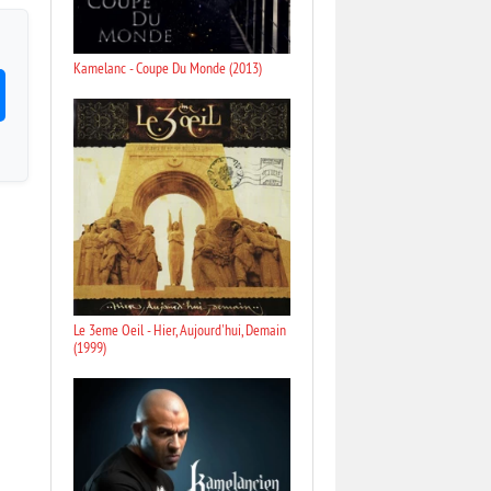
Kamelanc - Coupe Du Monde (2013)
Le 3eme Oeil - Hier, Aujourd'hui, Demain
(1999)