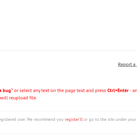
Report a
a bug"
or select any text on the page text and press
Ctrl+Enter
- a
ill reupload file.
nregistered user. We recommend you
register'll
or go to the site under your