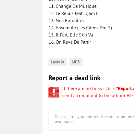
11. Change De Musique
12. Le Relais feat. Djam L
13. Nos Entrailles
14. Ensemble (Les Citees D'or 2)
15. Il Part, Elle S'en Va
16. On Reve De Partir
,
Lesly Ja
MP3
Report a dead link
If there are no links - click
"Report 
send a complaint to the album. We w
Dear visitor, you entered the site as an u
own name.