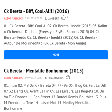
Ck Bereta - Biff, Cool-Al!!! (2016)
6
AUDIO
/
ALBUMS
9-01-2016, 01:36
LAMBERT
01. Ck Bereta - Biff, Cool-Al 02. Ck Bereta - Inedit (2015) 03. Kalim
x Ck bereta - Dit Leur (Freestyle FlyBeuRecords 2015) 04. Ck
Bereta - Perdu 05. Ck Bereta - Inedit2 (2015) 06. Ck Bereta -
Autour De Moi (Inedit#3) 07. Ck Bereta - Mon Ami(e)
MORE
1 795
0
Ck Bereta - Mentalite Bonhomme (2015)
1
AUDIO
/
ALBUMS
5-09-2015, 01:57
SHAMANICUS
01. Intro 02. MB 03. Ck Bereta 04. 77 - 93 05. Thug 06. Fait La Diff
07. 32 Dents 08. Avant La Fin 09. Les Erreurs, Les Regrets 10. On
Va T'la Donner 11. Ego Street 12. Bordel Remix Bourbier 13. Plus
M-Prendre La Tete 14. Laisse Moi 15. Medley Mentalite
Bonhomme