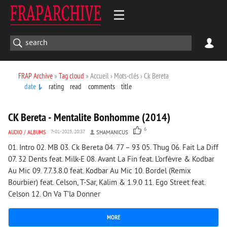
FRAP Archive
»
Tag cloud
» Accueil › Mots-clés › Ck Bereta
date
rating
read
comments
title
2 176
0
CK Bereta - Mentalite Bonhomme (2014)
6
AUDIO
/
ALBUMS
7-01-2025, 20:37
SHAMANICUS
01. Intro 02. MB 03. Ck Bereta 04. 77 – 93 05. Thug 06. Fait La Diff
07. 32 Dents feat. Milk-E 08. Avant La Fin feat. L’orfèvre & Kodbar
Au Mic 09. 7.7.3.8.0 feat. Kodbar Au Mic 10. Bordel (Remix
Bourbier) feat. Celson, T-Sar, Kalim & 1.9.0 11. Ego Street feat.
Celson 12. On Va T’la Donner
MORE
1 652
0