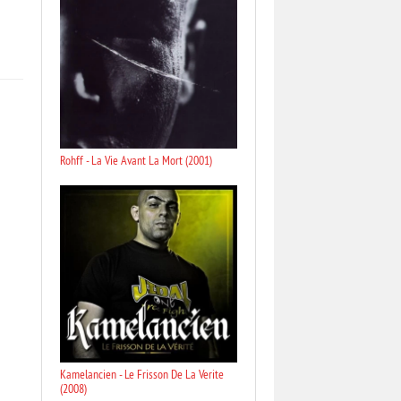
Rohff - La Vie Avant La Mort (2001)
Kamelancien - Le Frisson De La Verite
(2008)