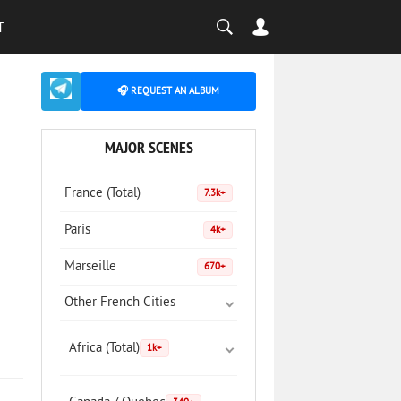
T
🎧 REQUEST AN ALBUM
MAJOR SCENES
France (Total)
7.3k+
Paris
4k+
Marseille
670+
Other French Cities
Africa (Total)
1k+