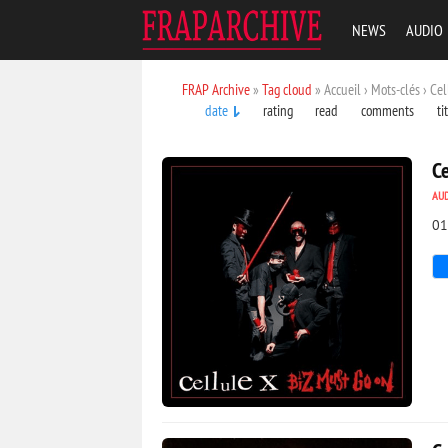
NEWS
AUDIO
FRAP Archive
»
Tag cloud
» Accueil › Mots-clés › Ce
date
rating
read
comments
ti
Ce
AU
01
3 670
0