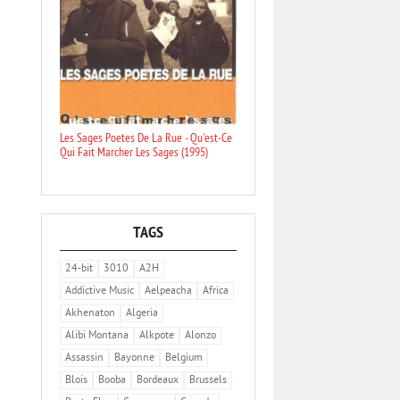
Les Sages Poetes De La Rue - Qu'est-Ce
Qui Fait Marcher Les Sages (1995)
TAGS
24-bit
3010
A2H
Addictive Music
Aelpeacha
Africa
Akhenaton
Algeria
Alibi Montana
Alkpote
Alonzo
Assassin
Bayonne
Belgium
Blois
Booba
Bordeaux
Brussels