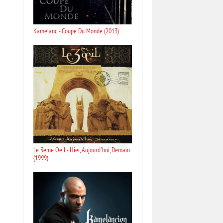
Kamelanc - Coupe Du Monde (2013)
Le 3eme Oeil - Hier, Aujourd'hui, Demain
(1999)