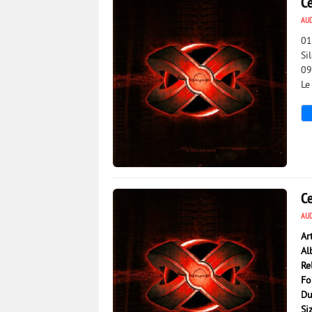
Ce
AU
01
Si
09
Le
4 518
0
Ce
AU
Ar
Al
Re
Fo
Du
Si