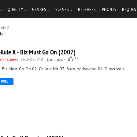
QUALITY
GENRES
SCENES
RELEASES
PHOTOS
REQUES
llule X
tle
llule X - Biz Must Go On (2007)
31
DIO
/
ALBUMS
16-11-2014, 17:03
JORDAN23
. Biz Must Go On 02. Cellule Hit 03. Burn Hollywood 04. Directive 4
MORE