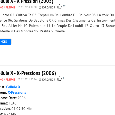
llule X - X Pression (2005)
36
DIO
/
ALBUMS
16-11-2014, 17:00
JORDAN23
. Intro 02. Cultiva Te 03. Trepalium 04. L'ombre Du Pouvoir 05. La Voix Du
lence 06. Gardiens De Babylone 07. Crimes Des Chatiments 08. Instru-men
. Fou A Lier Ne 10. Polemique 11. Le Peuple De L'oubli 12. Outro 13. Bonus
 Meilleur Des Mondes 15. Realite Virtuelle
MORE
llule X - X-Pressions (2006)
3
DIO
/
ALBUMS
23-12-2011, 13:14
JORDAN23
tist:
Cellule X
bum:
X-Pressions
lease Date:
2006
rmat:
FLAC
ration:
01:09:50 Min
ze:
432 Mb