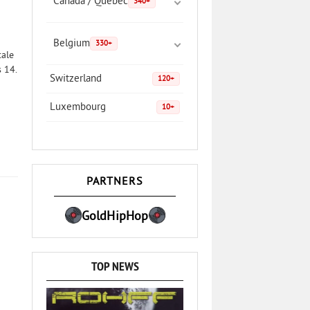
Canada / Quebec
340+
Belgium
330+
tale
 14.
Switzerland
120+
Luxembourg
10+
PARTNERS
GoldHipHop
TOP NEWS