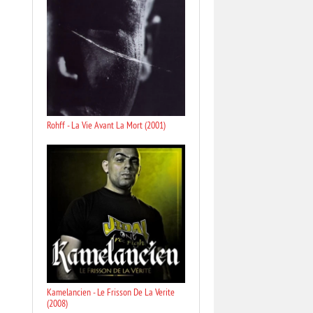
Rohff - La Vie Avant La Mort (2001)
Kamelancien - Le Frisson De La Verite
(2008)