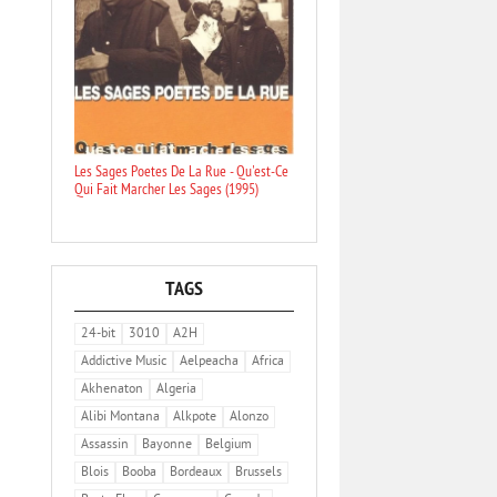
Les Sages Poetes De La Rue - Qu'est-Ce
Qui Fait Marcher Les Sages (1995)
TAGS
24-bit
3010
A2H
Addictive Music
Aelpeacha
Africa
Akhenaton
Algeria
Alibi Montana
Alkpote
Alonzo
Assassin
Bayonne
Belgium
Blois
Booba
Bordeaux
Brussels