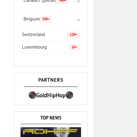
Canada / Quebec
340+
Belgium
330+
Switzerland
120+
Luxembourg
10+
PARTNERS
GoldHipHop
TOP NEWS