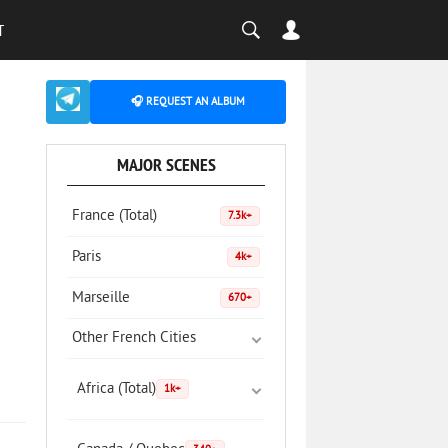
T
🎧 REQUEST AN ALBUM
MAJOR SCENES
France (Total)
7.3k+
Paris
4k+
Marseille
670+
Other French Cities
Africa (Total)
1k+