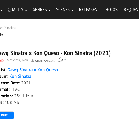
QUALITY
GENRES
SCENES
RELEASES
PHOTOS
REQUES
wg Sinatra
tle
awg Sinatra x Kon Queso - Kon Sinatra (2021)
2
DIO
5-02-2026, 16:56
SHAMANICUS
tist:
Dawg Sinatra x Kon Queso
bum:
Kon Sinatra
lease Date:
2021
rmat:
FLAC
ration:
23:11 Min
ze:
108 Mb
MORE