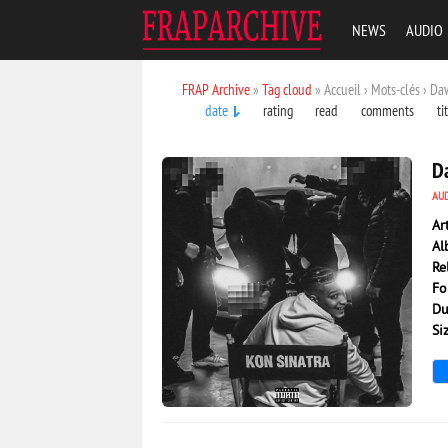
NEWS
AUDIO
FRAP Archive
»
Tag cloud
» Accueil › Mots-clés › Da
date
rating
read
comments
ti
D
AU
Ar
Al
Re
Fo
Du
Si
2 133
0