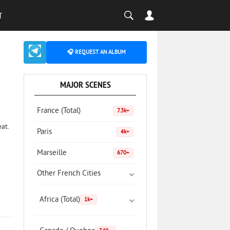
T
🎧 REQUEST AN ALBUM
MAJOR SCENES
France (Total)
7.3k+
eat.
Paris
4k+
Marseille
670+
Other French Cities
Africa (Total)
1k+