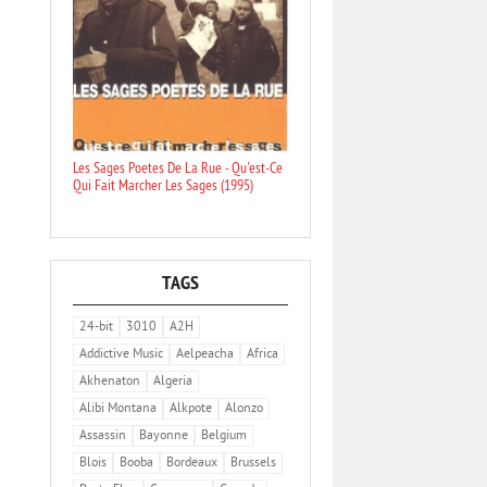
Les Sages Poetes De La Rue - Qu'est-Ce
Qui Fait Marcher Les Sages (1995)
TAGS
24-bit
3010
A2H
Addictive Music
Aelpeacha
Africa
Akhenaton
Algeria
Alibi Montana
Alkpote
Alonzo
Assassin
Bayonne
Belgium
Blois
Booba
Bordeaux
Brussels