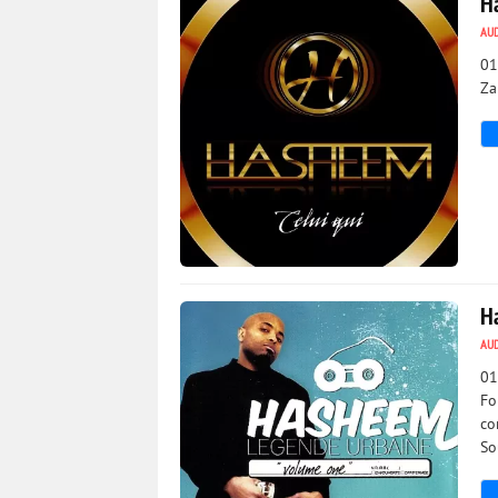
H
AU
01
Za
727
0
H
AU
01
Fo
co
So