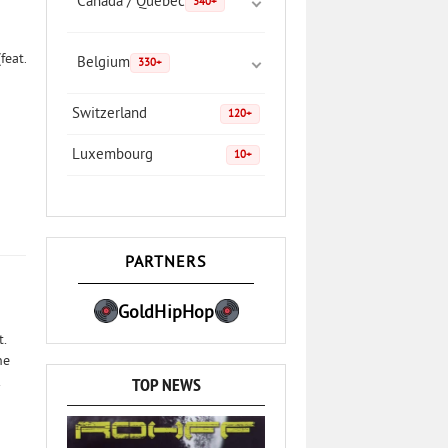
Canada / Quebec
340+
feat.
Belgium
330+
Switzerland
120+
Luxembourg
10+
PARTNERS
GoldHipHop
t.
ne
TOP NEWS