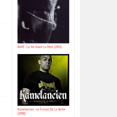
Rohff - La Vie Avant La Mort (2001)
Kamelancien - Le Frisson De La Verite
(2008)