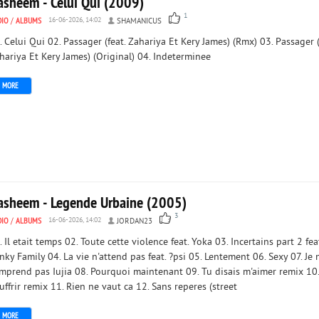
asheem - Celui Qui (2009)
1
DIO
/
ALBUMS
16-06-2026, 14:02
SHAMANICUS
. Celui Qui 02. Passager (feat. Zahariya Et Kery James) (Rmx) 03. Passager (
hariya Et Kery James) (Original) 04. Indeterminee
MORE
asheem - Legende Urbaine (2005)
3
DIO
/
ALBUMS
16-06-2026, 14:02
JORDAN23
. Il etait temps 02. Toute cette violence feat. Yoka 03. Incertains part 2 fea
nky Family 04. La vie n'attend pas feat. ?psi 05. Lentement 06. Sexy 07. Je 
mprend pas Iujia 08. Pourquoi maintenant 09. Tu disais m'aimer remix 10.
uffrir remix 11. Rien ne vaut ca 12. Sans reperes (street
MORE