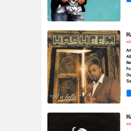
5 395
0
Ha
AU
Ar
Al
Re
Fo
Du
Si
7 399
0
H
AU