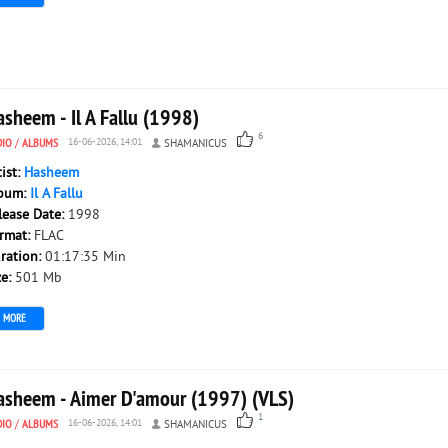
sheem - Il A Fallu (1998)
6
DIO
/
ALBUMS
16-06-2026, 14:01
SHAMANICUS
tist:
Hasheem
bum:
Il A Fallu
lease Date:
1998
rmat:
FLAC
ration:
01:17:35 Min
ze:
501 Mb
MORE
asheem - Aimer D'amour (1997) (VLS)
1
DIO
/
ALBUMS
16-06-2026, 14:01
SHAMANICUS