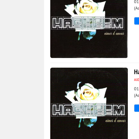
01
(A
809
0
H
AU
01
(A