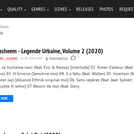
QUALITY
GENRES
SCENES
RELEASES
PHOTOS
REQUES
asheem
tle
asheem - Legende Urbaine, Volume 2 (2020)
1
DIO
/
ALBUMS
16-06-2026, 14:02
SHAMANICUS
. Le huitième nain (feat. Eric & Ramzy) [Interlude] 02. Aimer d'amour (feat.
no) 03. H-Groove (Sensitive mix) 04. Il a fallu (feat. Wallen) 05. Incertain (f
ster Jay) [Alliance Ethnik original mix] 06. Sans repères (feat. Jean Sylver)
ouble H remix] 07. Besoin de moi (feat. Dany
MORE