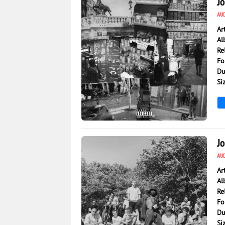
J
AU
Ar
Al
Re
Fo
Du
Si
1 140
0
J
AU
Ar
Al
Re
Fo
Du
Si