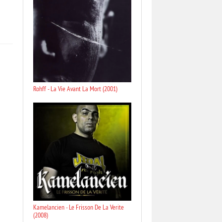
Rohff - La Vie Avant La Mort (2001)
Kamelancien - Le Frisson De La Verite
(2008)