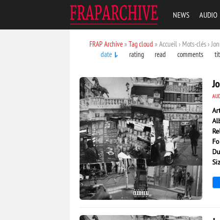
NEWS
AUDIO
FRAP Archive
»
Tag cloud
» Accueil › Mots-clés › Jo
date
rating
read
comments
ti
J
AU
Ar
Al
Re
Fo
Du
Si
1 383
0