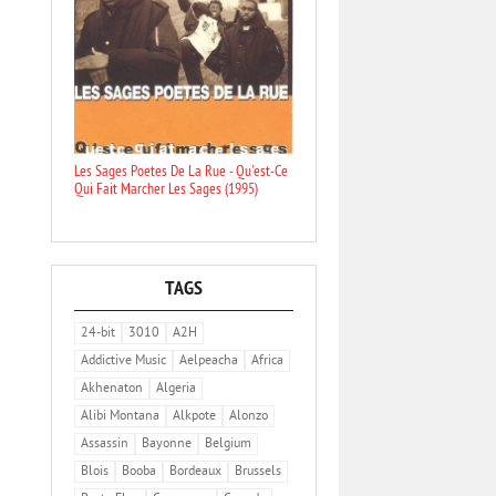
Les Sages Poetes De La Rue - Qu'est-Ce
Qui Fait Marcher Les Sages (1995)
TAGS
24-bit
3010
A2H
Addictive Music
Aelpeacha
Africa
Akhenaton
Algeria
Alibi Montana
Alkpote
Alonzo
Assassin
Bayonne
Belgium
Blois
Booba
Bordeaux
Brussels