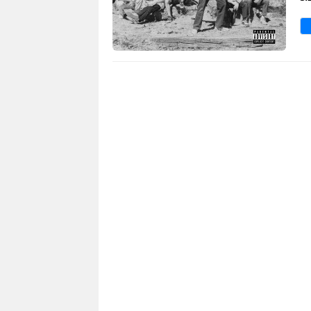
1 561
0