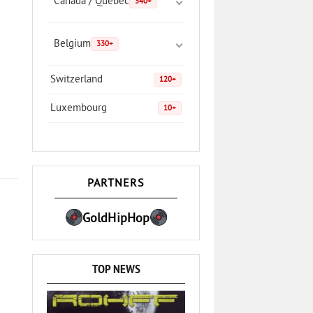
Canada / Quebec
340+
Belgium
330+
Switzerland
120+
Luxembourg
10+
PARTNERS
GoldHipHop
TOP NEWS