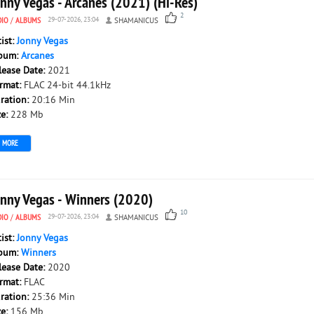
onny Vegas - Arcanes (2021) (Hi-Res)
2
DIO
/
ALBUMS
29-07-2026, 23:04
SHAMANICUS
tist:
Jonny Vegas
bum:
Arcanes
lease Date:
2021
rmat:
FLAC 24-bit 44.1kHz
ration:
20:16 Min
ze:
228 Mb
MORE
onny Vegas - Winners (2020)
10
DIO
/
ALBUMS
29-07-2026, 23:04
SHAMANICUS
tist:
Jonny Vegas
bum:
Winners
lease Date:
2020
rmat:
FLAC
ration:
25:36 Min
ze:
156 Mb