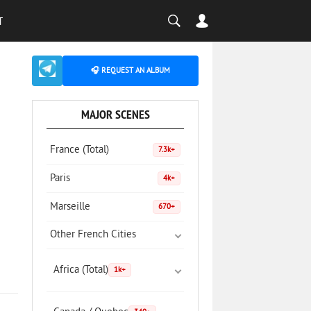
T
🎧 REQUEST AN ALBUM
MAJOR SCENES
France (Total)
7.3k+
Paris
4k+
Marseille
670+
Other French Cities
Africa (Total)
1k+