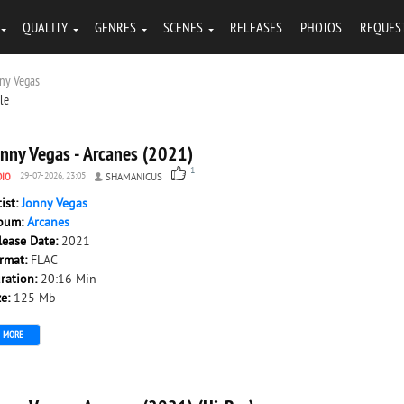
QUALITY
GENRES
SCENES
RELEASES
PHOTOS
REQUES
nny Vegas
tle
onny Vegas - Arcanes (2021)
1
DIO
29-07-2026, 23:05
SHAMANICUS
tist:
Jonny Vegas
bum:
Arcanes
lease Date:
2021
rmat:
FLAC
ration:
20:16 Min
ze:
125 Mb
MORE