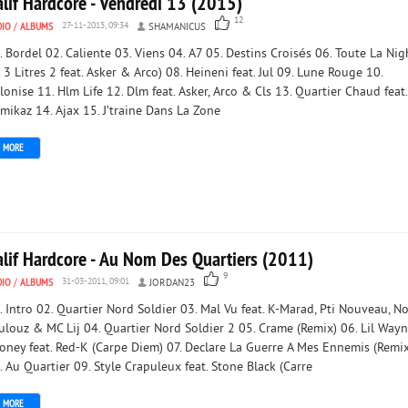
alif Hardcore - Vendredi 13 (2015)
12
DIO
/
ALBUMS
27-11-2015, 09:34
SHAMANICUS
. Bordel 02. Caliente 03. Viens 04. A7 05. Destins Croisés 06. Toute La Nig
. 3 Litres 2 feat. Asker & Arco) 08. Heineni feat. Jul 09. Lune Rouge 10.
lonise 11. Hlm Life 12. Dlm feat. Asker, Arco & Cls 13. Quartier Chaud feat.
mikaz 14. Ajax 15. J’traine Dans La Zone
MORE
alif Hardcore - Au Nom Des Quartiers (2011)
9
DIO
/
ALBUMS
31-03-2011, 09:01
JORDAN23
. Intro 02. Quartier Nord Soldier 03. Mal Vu feat. K-Marad, Pti Nouveau, N
ulouz & MC Lij 04. Quartier Nord Soldier 2 05. Crame (Remix) 06. Lil Way
oney feat. Red-K (Carpe Diem) 07. Declare La Guerre А Mes Ennemis (Remix
. Au Quartier 09. Style Crapuleux feat. Stone Black (Carre
MORE