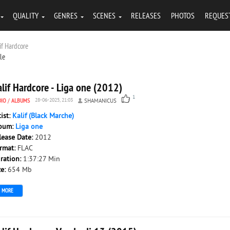
QUALITY
GENRES
SCENES
RELEASES
PHOTOS
REQUES
if Hardcore
tle
lif Hardcore - Liga one (2012)
1
DIO
/
ALBUMS
28-06-2025, 21:03
SHAMANICUS
tist:
Kalif (Black Marche)
bum:
Liga one
lease Date:
2012
rmat:
FLAC
ration:
1:37:27 Min
ze:
654 Mb
MORE