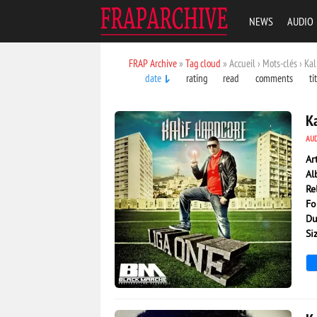
NEWS
AUDIO
FRAP Archive
»
Tag cloud
» Accueil › Mots-clés › Kal
date
rating
read
comments
ti
Ka
AU
Ar
Al
Re
Fo
Du
Si
861
0