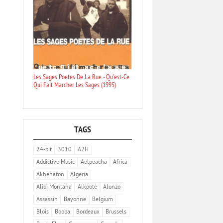
Les Sages Poetes De La Rue - Qu'est-Ce
Qui Fait Marcher Les Sages (1995)
TAGS
24-bit
3010
A2H
Addictive Music
Aelpeacha
Africa
Akhenaton
Algeria
Alibi Montana
Alkpote
Alonzo
Assassin
Bayonne
Belgium
Blois
Booba
Bordeaux
Brussels