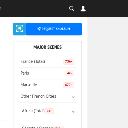
T
🎧 REQUEST AN ALBUM
MAJOR SCENES
France (Total)
7.3k+
Paris
4k+
Marseille
670+
Other French Cities
Africa (Total)
1k+