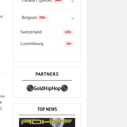
Canada / Quebec
340+
ht
Belgium
330+
Switzerland
120+
Luxembourg
10+
PARTNERS
GoldHipHop
ono
ne
TOP NEWS
)