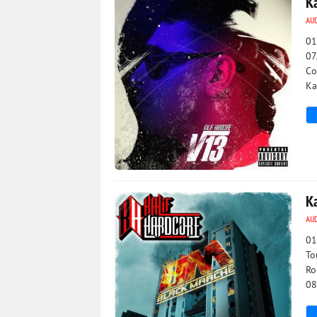
K
AU
01
07
Co
Ka
2 690
0
K
AU
01
To
Ro
08