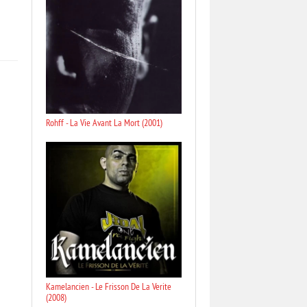
Rohff - La Vie Avant La Mort (2001)
Kamelancien - Le Frisson De La Verite
(2008)