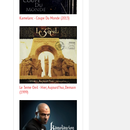
Kamelanc - Coupe Du Monde (2013)
Le 3eme Oeil - Hier, Aujourd'hui, Demain
(1999)