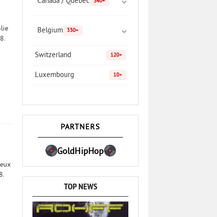
Canada / Quebec
340+
lie
Belgium
330+
8.
Switzerland
120+
Luxembourg
10+
PARTNERS
GoldHipHop
ieux
8.
TOP NEWS