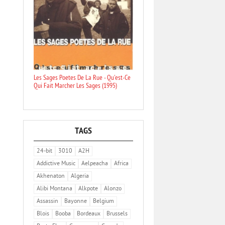
Les Sages Poetes De La Rue - Qu'est-Ce
Qui Fait Marcher Les Sages (1995)
TAGS
24-bit
3010
A2H
Addictive Music
Aelpeacha
Africa
Akhenaton
Algeria
Alibi Montana
Alkpote
Alonzo
Assassin
Bayonne
Belgium
Blois
Booba
Bordeaux
Brussels