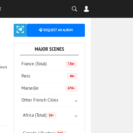
T
🎧 REQUEST AN ALBUM
MAJOR SCENES
France (Total)
7.3k+
Sous
Paris
4k+
Marseille
670+
Other French Cities
Africa (Total)
1k+