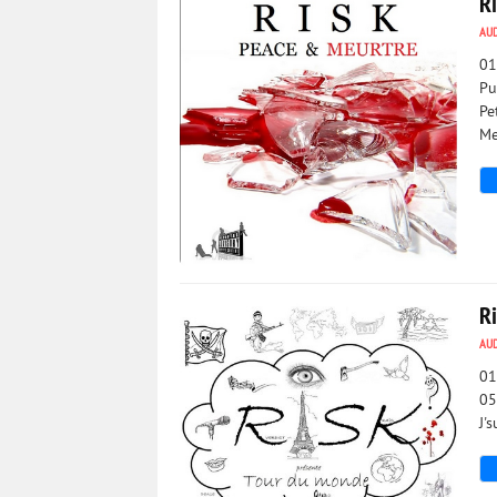
R
AU
01
Pu
Pe
Me
1 762
0
R
AU
01
05
J'