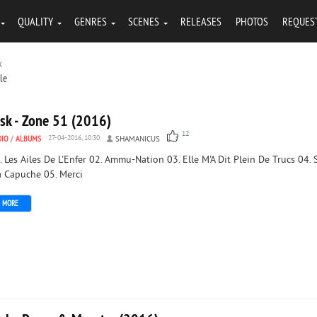
QUALITY
GENRES
SCENES
RELEASES
PHOTOS
REQUES
k
tle
isk - Zone 51 (2016)
12
DIO
/
ALBUMS
27-04-2016, 10:30
SHAMANICUS
. Les Ailes De L'Enfer 02. Ammu-Nation 03. Elle M'A Dit Plein De Trucs 04. 
 Capuche 05. Merci
MORE