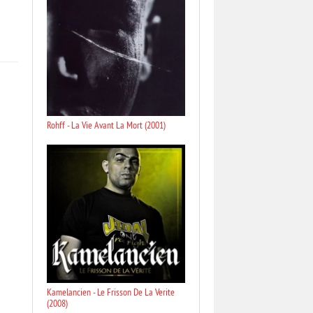
Rohff - La Vie Avant La Mort (2001)
Kamelancien - Le Frisson De La Verite
(2008)