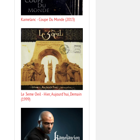
Kamelanc - Coupe Du Monde (2013)
Le 3eme Oeil - Hier, Aujourd'hui, Demain
(1999)