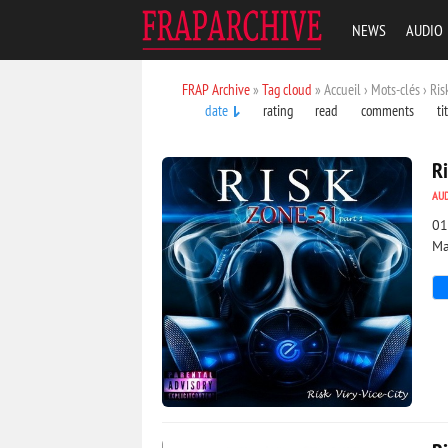
NEWS
AUDIO
FRAP Archive
»
Tag cloud
» Accueil › Mots-clés › Ris
date
rating
read
comments
ti
R
AU
01
Ma
1 539
0