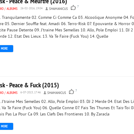
isk - Peace & Meurtre (2016)
7
DIO
/
ALBUMS
26-02-2016, 19:04
SHAMANICUS
. Tranquilamente 02. Comme Ci Comme Ca 03. Alcoolique Anonyme 04. Fo
re 05. Dernier Souffle feat. Amadi 06. Terro-Risk 07. Epouvante & Horror 0
tite Pause Detente 09. J'traine Mes Semelles 10. Allo, Pole Emploi 11. DJ 2
rde 12. Etat Des Lieux. 13. Va Te Faire (Fuck You) 14. Quelle
MORE
isk - Peace & Fuck (2015)
7
DIO
/
ALBUMS
6-07-2015, 17:46
SHAMANICUS
. J'traine Mes Semelles 02. Allo, Pole Emploi 03. DJ 2 Merde 04. Etat Des L
. Va Te Faire (Fuck You) 06. Quelle Conne 07. Fais Tes Thunes Et Tais-Toi 0
suis Pas La Pour Ca 09. Les Clefs Des Frontieres 10. By Zaracla
MORE