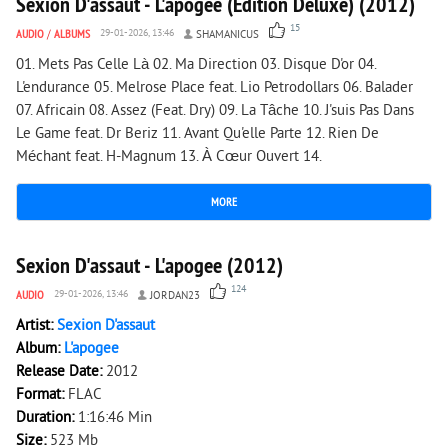
Sexion D'assaut - L'apogee (Edition Deluxe) (2012)
15
AUDIO
/
ALBUMS
29-01-2026, 13:46
SHAMANICUS
01. Mets Pas Celle Là 02. Ma Direction 03. Disque D'or 04.
L'endurance 05. Melrose Place feat. Lio Petrodollars 06. Balader
07. Africain 08. Assez (Feat. Dry) 09. La Tâche 10. J'suis Pas Dans
Le Game feat. Dr Beriz 11. Avant Qu'elle Parte 12. Rien De
Méchant feat. H-Magnum 13. À Cœur Ouvert 14.
MORE
29 839
0
Sexion D'assaut - L'apogee (2012)
124
AUDIO
29-01-2026, 13:46
JORDAN23
Artist:
Sexion D'assaut
Album:
L'apogee
Release Date:
2012
Format:
FLAC
Duration:
1:16:46 Min
Size:
523 Mb