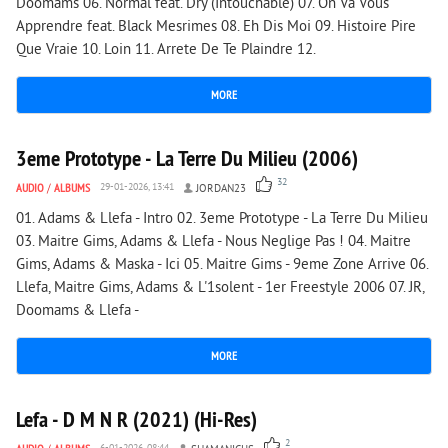
Doomams 06. Normal feat. Dry (Intouchable) 07. On Va Vous
Apprendre feat. Black Mesrimes 08. Eh Dis Moi 09. Histoire Pire
Que Vraie 10. Loin 11. Arrete De Te Plaindre 12.
MORE
18 640
0
3eme Prototype - La Terre Du Milieu (2006)
32
AUDIO
/
ALBUMS
29-01-2026, 13:41
JORDAN23
01. Adams & Llefa - Intro 02. 3eme Prototype - La Terre Du Milieu
03. Maitre Gims, Adams & Llefa - Nous Neglige Pas ! 04. Maitre
Gims, Adams & Maska - Ici 05. Maitre Gims - 9eme Zone Arrive 06.
Llefa, Maitre Gims, Adams & L'1solent - 1er Freestyle 2006 07. JR,
Doomams & Llefa -
MORE
1 798
0
Lefa - D M N R (2021) (Hi-Res)
2