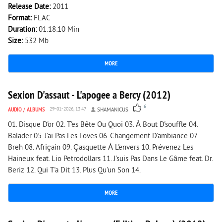
Release Date:
2011
Format:
FLAC
Duration:
01:18:10 Min
Size:
532 Mb
MORE
2 856
0
Sexion D'assaut - L'apogee a Bercy (2012)
6
AUDIO
/
ALBUMS
29-01-2026, 13:47
SHAMANICUS
01. Disque D'or 02. T'es Bête Ou Quoi 03. À Bout D'souffle 04.
Balader 05. J'ai Pas Les Loves 06. Changement D'ambiance 07.
Breh 08. Afriçain 09. Çasquette À L'envers 10. Prévenez Les
Haineux feat. Lio Petrodollars 11. J'suis Pas Dans Le Gâme feat. Dr.
Beriz 12. Qui T'a Dit 13. Plus Qu'un Son 14.
MORE
4 088
0