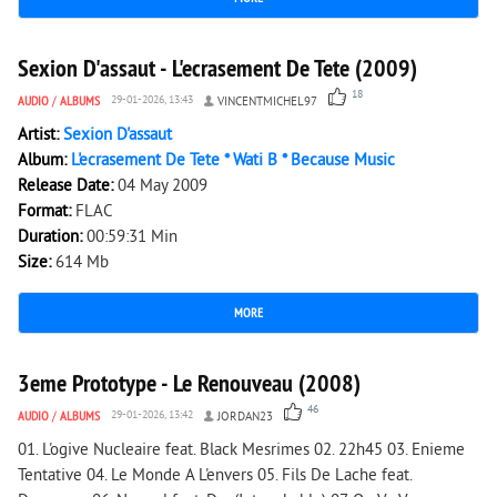
7 278
0
Sexion D'assaut - L'ecrasement De Tete (2009)
18
AUDIO
/
ALBUMS
29-01-2026, 13:43
VINCENTMICHEL97
Artist:
Sexion D'assaut
Album:
L'ecrasement De Tete * Wati B * Because Music
Release Date:
04 May 2009
Format:
FLAC
Duration:
00:59:31 Min
Size:
614 Mb
MORE
24 513
0
3eme Prototype - Le Renouveau (2008)
46
AUDIO
/
ALBUMS
29-01-2026, 13:42
JORDAN23
01. L'ogive Nucleaire feat. Black Mesrimes 02. 22h45 03. Enieme
Tentative 04. Le Monde A L'envers 05. Fils De Lache feat.