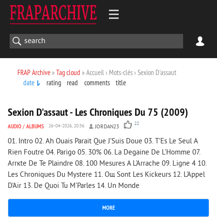
FRAP Archive
»
Tag cloud
» Accueil › Mots-clés › Sexion D'assaut
date
rating
read
comments
title
10 485
0
Sexion D'assaut - Les Chroniques Du 75 (2009)
22
AUDIO
/
ALBUMS
26-04-2026, 20:56
JORDAN23
01. Intro 02. Ah Ouais Parait Que J'Suis Doue 03. T'Es Le Seul A
Rien Foutre 04. Parigo 05. 30% 06. La Degaine De L'Homme 07.
Arrкte De Te Plaindre 08. 100 Mesures A L'Arrache 09. Ligne 4 10.
Les Chroniques Du Mystere 11. Oщ Sont Les Kickeurs 12. L'Appel
D'Air 13. De Quoi Tu M'Parles 14. Un Monde
MORE
350
0