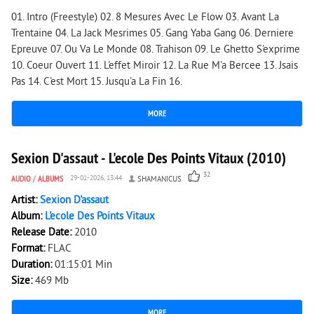
01. Intro (Freestyle) 02. 8 Mesures Avec Le Flow 03. Avant La
Trentaine 04. La Jack Mesrimes 05. Gang Yaba Gang 06. Derniere
Epreuve 07. Ou Va Le Monde 08. Trahison 09. Le Ghetto S'exprime
10. Coeur Ouvert 11. L'effet Miroir 12. La Rue M'a Bercee 13. Jsais
Pas 14. C'est Mort 15. Jusqu'a La Fin 16.
MORE
5 340
0
Sexion D'assaut - L'ecole Des Points Vitaux (2010)
32
AUDIO
/
ALBUMS
29-01-2026, 13:44
SHAMANICUS
Artist:
Sexion D'assaut
Album:
L'ecole Des Points Vitaux
Release Date:
2010
Format:
FLAC
Duration:
01:15:01 Min
Size:
469 Mb
MORE