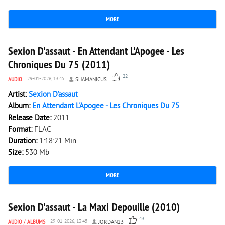
MORE
4 374
0
Sexion D'assaut - En Attendant L'Apogee - Les
Chroniques Du 75 (2011)
22
AUDIO
29-01-2026, 13:45
SHAMANICUS
Artist:
Sexion D'assaut
Album:
En Attendant L'Apogee - Les Chroniques Du 75
Release Date:
2011
Format:
FLAC
Duration:
1:18:21 Min
Size:
530 Mb
MORE
11 839
0
Sexion D'assaut - La Maxi Depouille (2010)
43
AUDIO
/
ALBUMS
29-01-2026, 13:45
JORDAN23