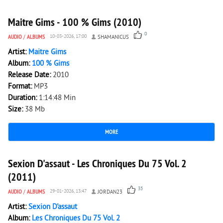
Maitre Gims - 100 % Gims (2010)
0
AUDIO
/
ALBUMS
10-03-2026, 17:00
SHAMANICUS
Artist:
Maitre Gims
Album:
100 % Gims
Release Date:
2010
Format:
MP3
Duration:
1:14:48 Min
Size:
38 Mb
MORE
13 037
0
Sexion D'assaut - Les Chroniques Du 75 Vol. 2
(2011)
35
AUDIO
/
ALBUMS
29-01-2026, 13:47
JORDAN23
Artist:
Sexion D'assaut
Album:
Les Chroniques Du 75 Vol. 2