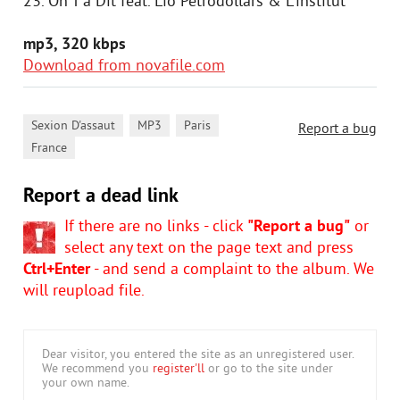
23. On T'a Dit feat. Lio Petrodollars & L'institut
mp3, 320 kbps
Download from novafile.com
,
,
,
Sexion D'assaut
MP3
Paris
Report a bug
France
Report a dead link
If there are no links - click
"Report a bug"
or
select any text on the page text and press
Ctrl+Enter
- and send a complaint to the album. We
will reupload file.
Dear visitor, you entered the site as an unregistered user.
We recommend you
register'll
or go to the site under
your own name.