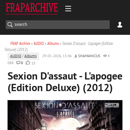
FRAP Archive
»
AUDIO
»
Albums
» Sexion D'assaut - L'apogee (Edition
Deluxe) (2012)
AUDIO
/
Albums
29-01-2026, 13:46
SHAMANICUS
4
088
0
15
Sexion D'assaut - L'apogee
(Edition Deluxe) (2012)