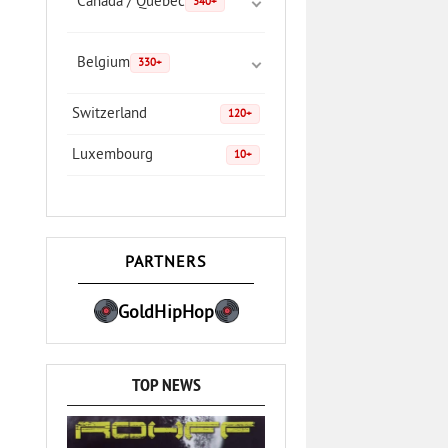
Canada / Quebec
340+
Belgium
330+
Switzerland
120+
Luxembourg
10+
PARTNERS
GoldHipHop
TOP NEWS