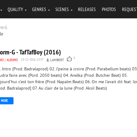
QUALITY
GENRES
SCENES
RELEASES
PHOTOS
REQUES
orm-G
tle
torm-G - TafTafBoy (2016)
1
DIO
/
ALBUMS
13-12-2016, 15:57
LAMBERT
. Intro (Prod. Badralaprod) 02. J’peine à croire (Prod. Parabellum beats) 03
udra faire avec (Pord. 2050 beats) 04. Anelka (Prod. Butcher Beat) 05.
jourd’hui c’est ton frère (Prod. Napalm Beats) 06. On me l’avait dit feat. I
rod. Badralaprod] 07. Au clair de la lune (Prod. Aksil Beats)
MORE