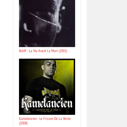
Rohff - La Vie Avant La Mort (2001)
Kamelancien - Le Frisson De La Verite
(2008)