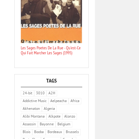
Les Sages Poetes De La Rue - Qu'est-Ce
Qui Fait Marcher Les Sages (1995)
TAGS
24-bit
3010
A2H
Addictive Music
Aelpeacha
Africa
Akhenaton
Algeria
Alibi Montana
Alkpote
Alonzo
Assassin
Bayonne
Belgium
Blois
Booba
Bordeaux
Brussels