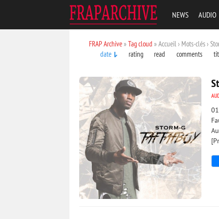
NEWS
AUDIO
FRAP Archive
»
Tag cloud
» Accueil › Mots-clés › St
date
rating
read
comments
ti
S
AU
01
Fa
Au
[P
1 596
0