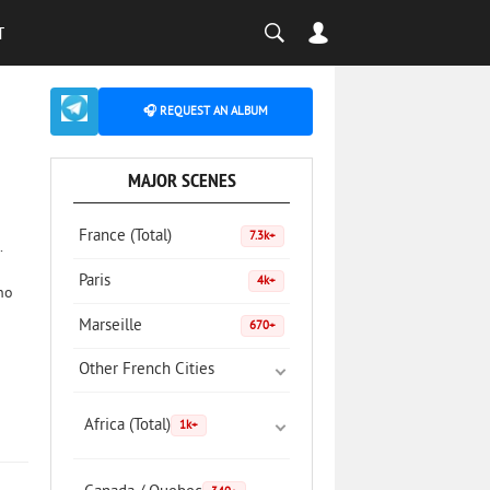
T
🎧 REQUEST AN ALBUM
MAJOR SCENES
France (Total)
7.3k+
.
Paris
4k+
zno
Marseille
670+
Other French Cities
Africa (Total)
1k+