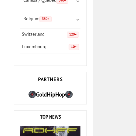
Canada / Quebec
340+
Belgium
330+
Switzerland
120+
Luxembourg
10+
PARTNERS
GoldHipHop
TOP NEWS