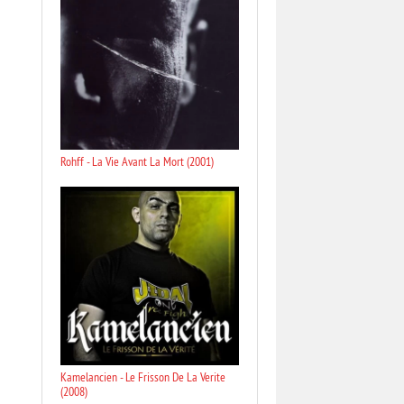
Rohff - La Vie Avant La Mort (2001)
Kamelancien - Le Frisson De La Verite
(2008)