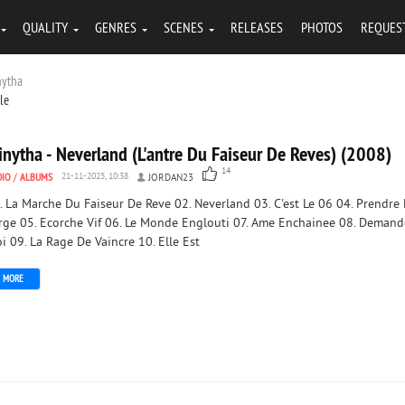
QUALITY
GENRES
SCENES
RELEASES
PHOTOS
REQUES
nytha
tle
inytha - Neverland (L'antre Du Faiseur De Reves) (2008)
14
DIO
/
ALBUMS
21-11-2025, 10:38
JORDAN23
. La Marche Du Faiseur De Reve 02. Neverland 03. C'est Le 06 04. Prendre 
rge 05. Ecorche Vif 06. Le Monde Englouti 07. Ame Enchainee 08. Demand
i 09. La Rage De Vaincre 10. Elle Est
MORE