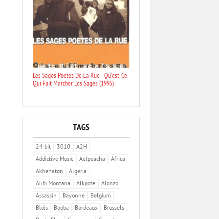
Les Sages Poetes De La Rue - Qu'est-Ce
Qui Fait Marcher Les Sages (1995)
TAGS
24-bit
3010
A2H
Addictive Music
Aelpeacha
Africa
Akhenaton
Algeria
Alibi Montana
Alkpote
Alonzo
Assassin
Bayonne
Belgium
Blois
Booba
Bordeaux
Brussels