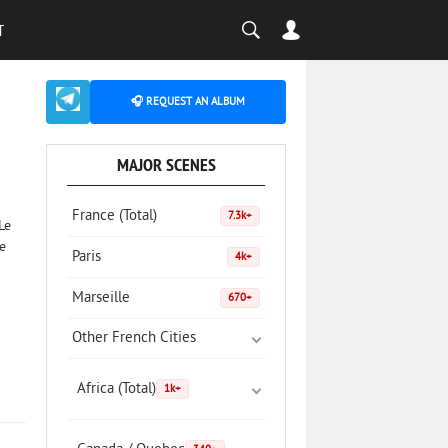
T
🎧 REQUEST AN ALBUM
MAJOR SCENES
France (Total)
7.3k+
Le
e
Paris
4k+
Marseille
670+
Other French Cities
Africa (Total)
1k+