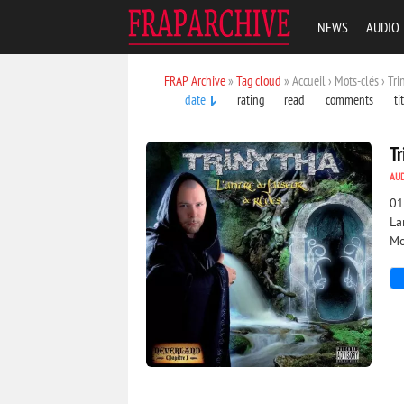
NEWS
AUDIO
FRAP Archive
»
Tag cloud
» Accueil › Mots-clés › Tri
date
rating
read
comments
ti
Tr
AU
01
La
Mo
1 793
0