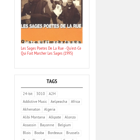
Les Sages Poetes De La Rue - Qu'est-Ce
Qui Fait Marcher Les Sages (1995)
TAGS
24-bit
3010
A2H
Addictive Music
Aelpeacha
Africa
Akhenaton
Algeria
Alibi Montana
Alkpote
Alonzo
Assassin
Bayonne
Belgium
Blois
Booba
Bordeaux
Brussels