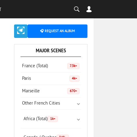
T
🎧 REQUEST AN ALBUM
MAJOR SCENES
France (Total)
7.3k+
Paris
4k+
Marseille
670+
Other French Cities
Africa (Total)
1k+