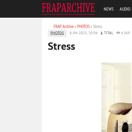
NEWS
AUDIO
FRAP Archive
»
PHOTOS
» Stress
PHOTOS
8-04-2025, 20:04
TITAL
4 569
Stress