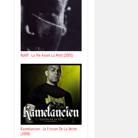
Rohff - La Vie Avant La Mort (2001)
Kamelancien - Le Frisson De La Verite
(2008)