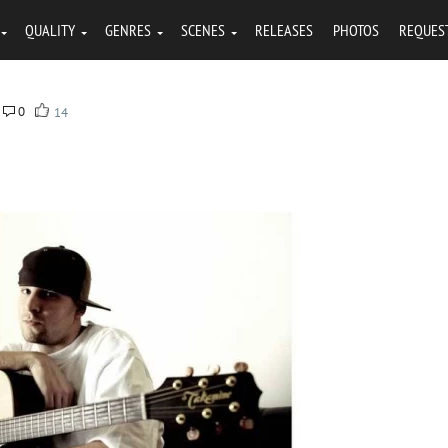
QUALITY
GENRES
SCENES
RELEASES
PHOTOS
REQUES
0
14