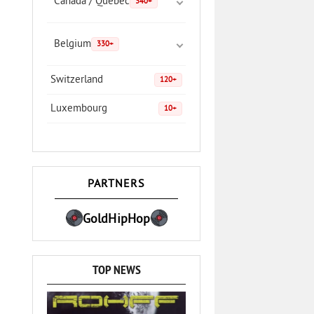
Canada / Quebec
340+
Belgium
330+
Switzerland
120+
Luxembourg
10+
PARTNERS
GoldHipHop
TOP NEWS