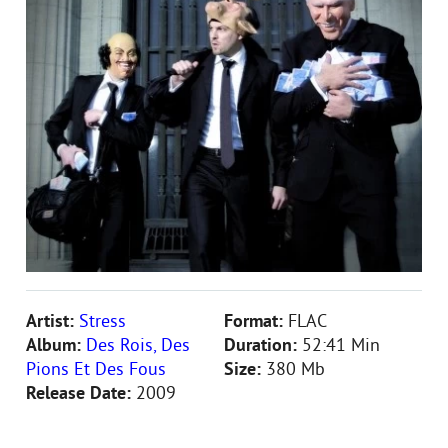
Artist:
Stress
Format:
FLAC
Album:
Des Rois, Des
Duration:
52:41 Min
Pions Et Des Fous
Size:
380 Mb
Release Date:
2009