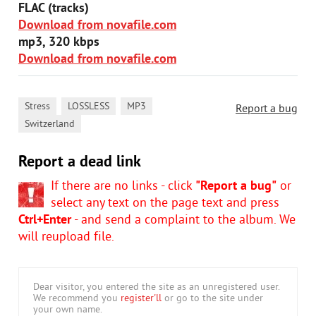
FLAC (tracks)
Download from novafile.com
mp3, 320 kbps
Download from novafile.com
,
,
,
Stress
LOSSLESS
MP3
Report a bug
Switzerland
Report a dead link
If there are no links - click
"Report a bug"
or
select any text on the page text and press
Ctrl+Enter
- and send a complaint to the album. We
will reupload file.
Dear visitor, you entered the site as an unregistered user.
We recommend you
register'll
or go to the site under
your own name.