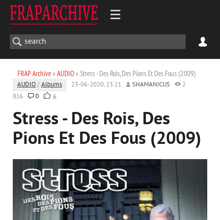
FRAP Archive
»
AUDIO
» Stress - Des Rois, Des Pions Et Des Fous (2009)
AUDIO
/
Albums
23-06-2020, 23:21
SHAMANICUS
2
816
0
6
Stress - Des Rois, Des
Pions Et Des Fous (2009)