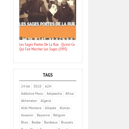
Les Sages Poetes De La Rue - Qu'est-Ce
Qui Fait Marcher Les Sages (1995)
TAGS
24-bit
3010
A2H
Addictive Music
Aelpeacha
Africa
Akhenaton
Algeria
Alibi Montana
Alkpote
Alonzo
Assassin
Bayonne
Belgium
Blois
Booba
Bordeaux
Brussels