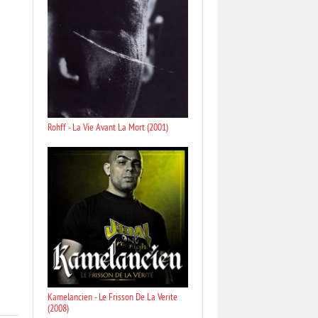
Rohff - La Vie Avant La Mort (2001)
Kamelancien - Le Frisson De La Verite
(2008)