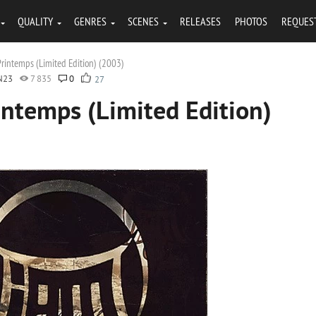
QUALITY
GENRES
SCENES
RELEASES
PHOTOS
REQUES
Printemps (Limited Edition) (2003)
N23
7 835
0
27
intemps (Limited Edition)