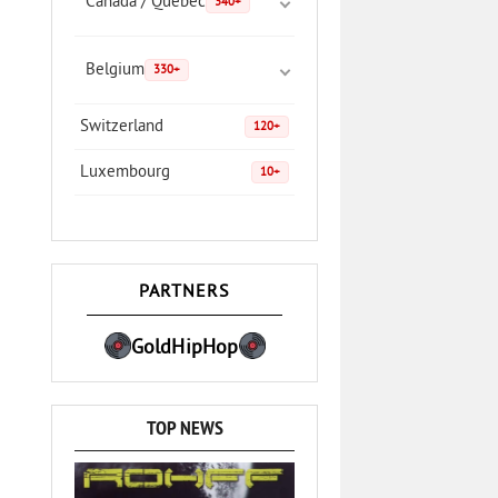
Canada / Quebec
340+
Belgium
330+
Switzerland
120+
Luxembourg
10+
PARTNERS
GoldHipHop
TOP NEWS