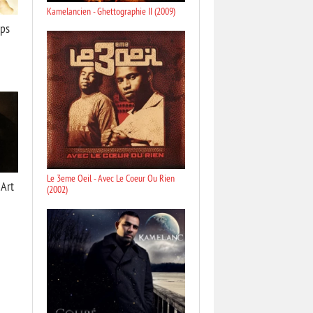
Kamelancien - Ghettographie II (2009)
mps
Le 3eme Oeil - Avec Le Coeur Ou Rien
 Art
(2002)