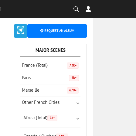
T
🎧 REQUEST AN ALBUM
MAJOR SCENES
France (Total)
7.3k+
Paris
4k+
Marseille
670+
Other French Cities
Africa (Total)
1k+