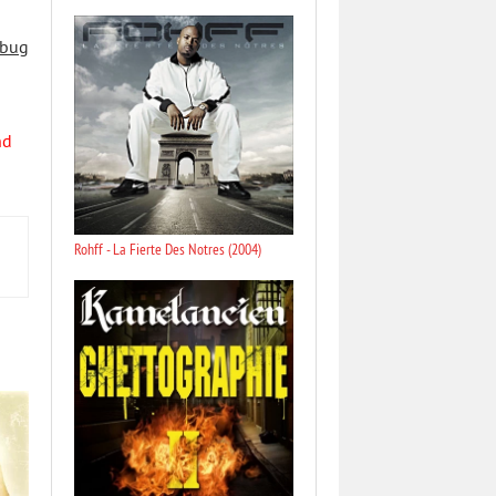
 bug
nd
Rohff - La Fierte Des Notres (2004)