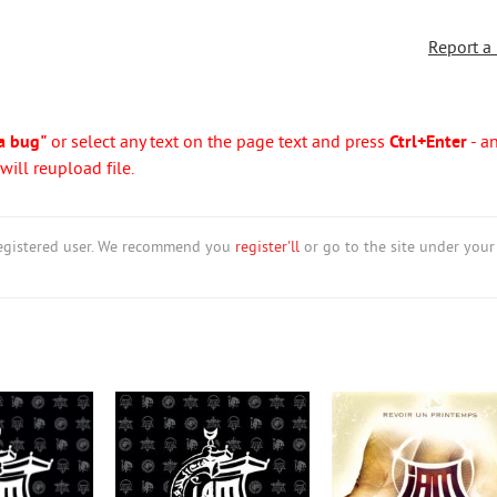
Report a
a bug"
or select any text on the page text and press
Ctrl+Enter
- a
ill reupload file.
nregistered user. We recommend you
register'll
or go to the site under your