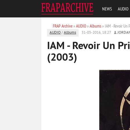
NEWS
AUDIO
FRAP Archive
»
AUDIO
»
Albums
» IAM - Revoir Un 
AUDIO
/
Albums
31-05-2016, 18:27
JORDA
IAM - Revoir Un Pr
(2003)