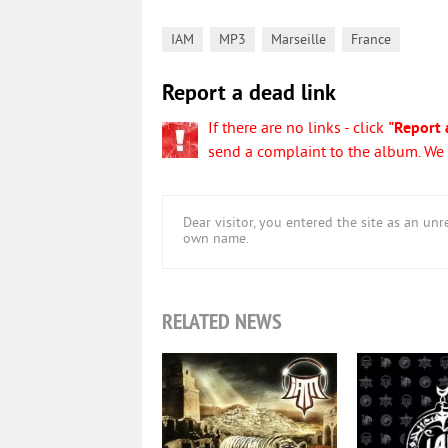
,
,
,
IAM
MP3
Marseille
France
Report a dead link
If there are no links - click
"Report 
send a complaint to the album. We w
Dear visitor, you entered the site as an u
own name.
RELATED NEWS