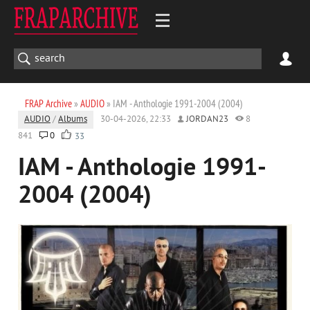
FRAP Archive
»
AUDIO
» IAM - Anthologie 1991-2004 (2004)
AUDIO
/
Albums
30-04-2026, 22:33
JORDAN23
8
841
0
33
IAM - Anthologie 1991-
2004 (2004)