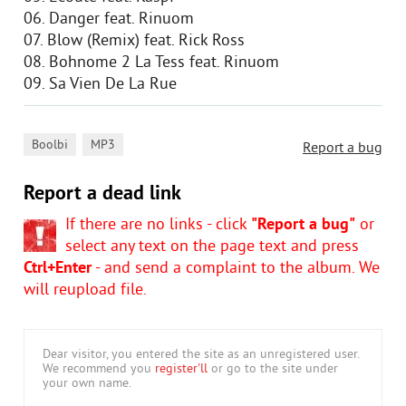
06. Danger feat. Rinuom
07. Blow (Remix) feat. Rick Ross
08. Bohnome 2 La Tess feat. Rinuom
09. Sa Vien De La Rue
,
Boolbi
MP3
Report a bug
Report a dead link
If there are no links - click
"Report a bug"
or
select any text on the page text and press
Ctrl+Enter
- and send a complaint to the album. We
will reupload file.
Dear visitor, you entered the site as an unregistered user.
We recommend you
register'll
or go to the site under
your own name.