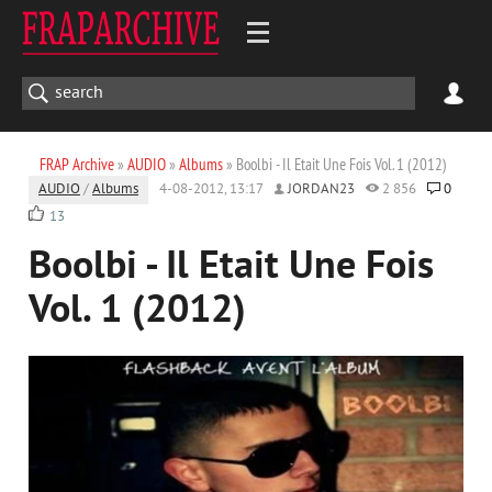
FRAP Archive
»
AUDIO
»
Albums
» Boolbi - Il Etait Une Fois Vol. 1 (2012)
AUDIO
/
Albums
4-08-2012, 13:17
JORDAN23
2 856
0
13
Boolbi - Il Etait Une Fois
Vol. 1 (2012)