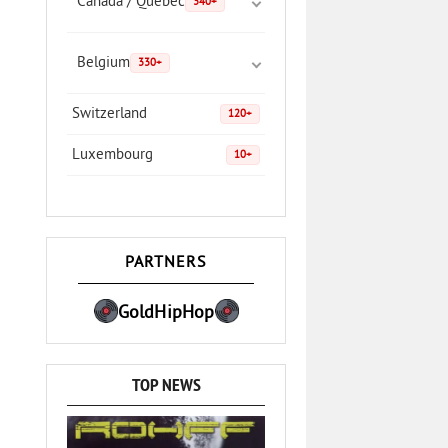
Canada / Quebec
340+
Belgium
330+
Switzerland
120+
Luxembourg
10+
PARTNERS
GoldHipHop
TOP NEWS