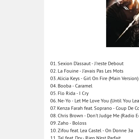
01. Sexion D'assaut - J'reste Debout
02. La Fouine - J'avais Pas Les Mots
03. Alicia Keys - Girl On Fire (Main Version)
04. Booba - Caramel
05. Flo Rida - I Cry
06. Ne-Yo - Let Me Love You (Until You Le
07. Kenza Farah feat. Soprano - Coup De C
08. Chris Brown - Don't Judge Me (Radio Ed
09. Zaho - Boloss
10. Zifou feat. Lea Castel - On Donne Зa
11. Tal feat. Dry - Rien N'est Parfait