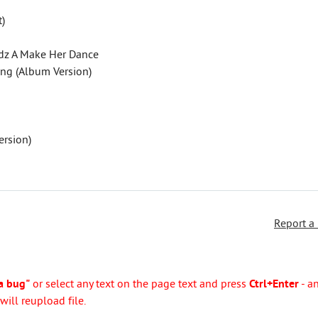
t)
andz A Make Her Dance
ong (Album Version)
rsion)
Report a
a bug"
or select any text on the page text and press
Ctrl+Enter
- a
ill reupload file.