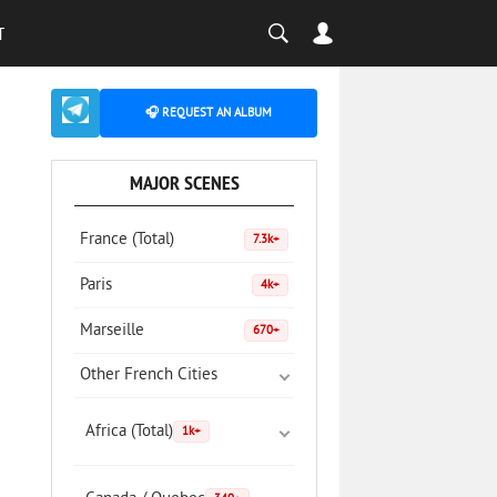
T
🎧 REQUEST AN ALBUM
MAJOR SCENES
France (Total)
7.3k+
Paris
4k+
Marseille
670+
Other French Cities
Africa (Total)
1k+