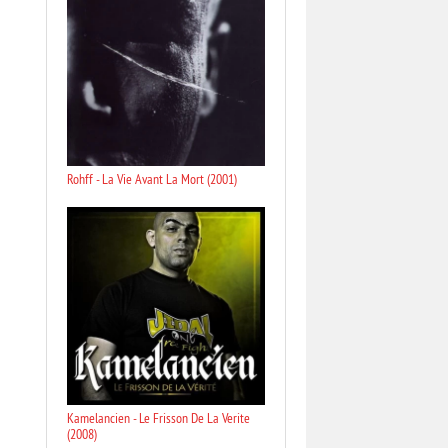
Rohff - La Vie Avant La Mort (2001)
Kamelancien - Le Frisson De La Verite
(2008)