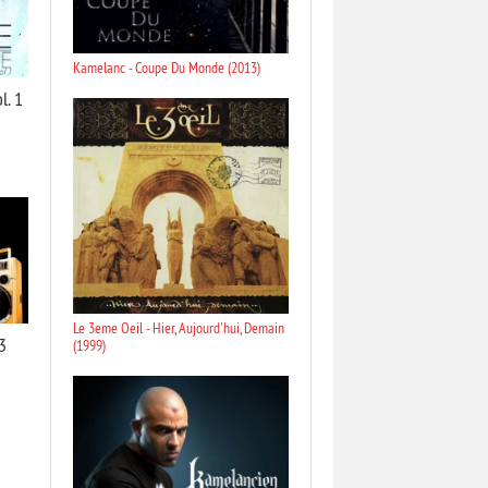
Kamelanc - Coupe Du Monde (2013)
l. 1
Le 3eme Oeil - Hier, Aujourd'hui, Demain
3
(1999)