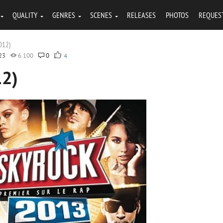
QUALITY
GENRES
SCENES
RELEASES
PHOTOS
REQUES
012)
23
6 100
0
4
12)