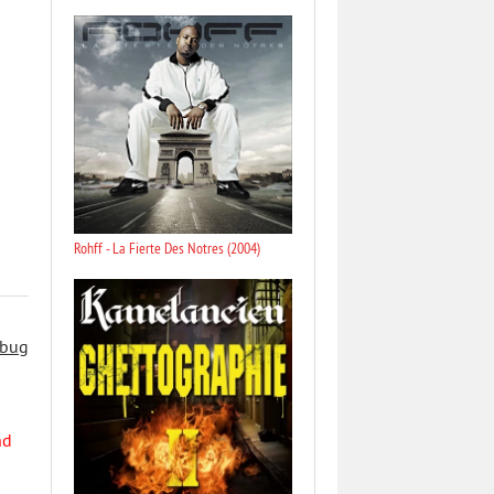
Rohff - La Fierte Des Notres (2004)
 bug
nd