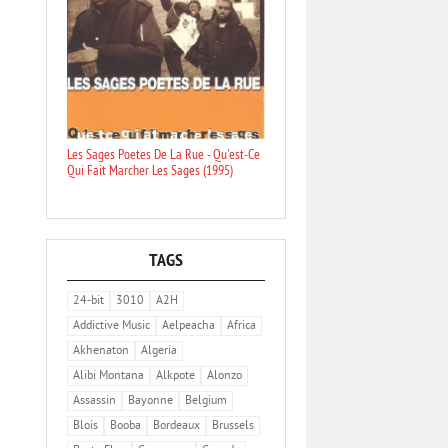
Les Sages Poetes De La Rue - Qu'est-Ce
Qui Fait Marcher Les Sages (1995)
TAGS
24-bit
3010
A2H
Addictive Music
Aelpeacha
Africa
Akhenaton
Algeria
Alibi Montana
Alkpote
Alonzo
Assassin
Bayonne
Belgium
Blois
Booba
Bordeaux
Brussels