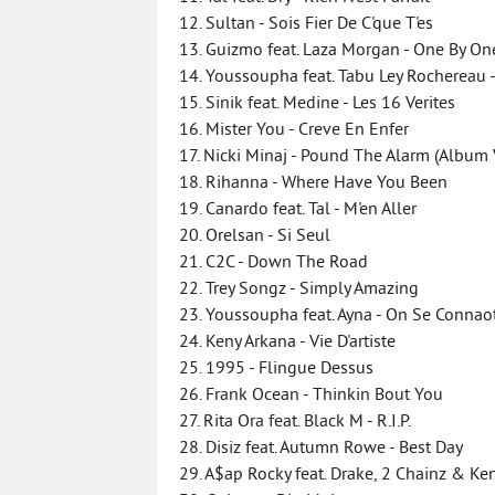
12. Sultan - Sois Fier De C'que T'es
13. Guizmo feat. Laza Morgan - One By One
14. Youssoupha feat. Tabu Ley Rochereau 
15. Sinik feat. Medine - Les 16 Verites
16. Mister You - Creve En Enfer
17. Nicki Minaj - Pound The Alarm (Album 
18. Rihanna - Where Have You Been
19. Canardo feat. Tal - M'en Aller
20. Orelsan - Si Seul
21. C2C - Down The Road
22. Trey Songz - Simply Amazing
23. Youssoupha feat. Ayna - On Se Connaо
24. Keny Arkana - Vie D'artiste
25. 1995 - Flingue Dessus
26. Frank Ocean - Thinkin Bout You
27. Rita Ora feat. Black M - R.I.P.
28. Disiz feat. Autumn Rowe - Best Day
29. A$ap Rocky feat. Drake, 2 Chainz & Ke