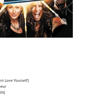
arn Love Yourself)
oeur
it)