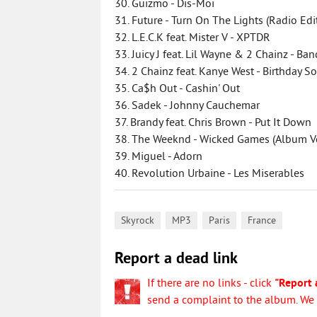
30. Guizmo - Dis-Moi
31. Future - Turn On The Lights (Radio Edi
32. L.E.C.K feat. Mister V - XPTDR
33. Juicy J feat. Lil Wayne & 2 Chainz - B
34. 2 Chainz feat. Kanye West - Birthday S
35. Ca$h Out - Cashin' Out
36. Sadek - Johnny Cauchemar
37. Brandy feat. Chris Brown - Put It Down
38. The Weeknd - Wicked Games (Album Ve
39. Miguel - Adorn
40. Revolution Urbaine - Les Miserables
,
,
,
Skyrock
MP3
Paris
France
Report a dead link
If there are no links - click
"Report 
send a complaint to the album. We w