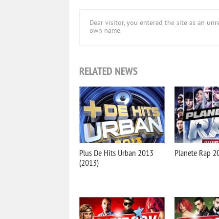
Dear visitor, you entered the site as an u
own name.
RELATED NEWS
Plus De Hits Urban 2013
Planete Rap 2
(2013)