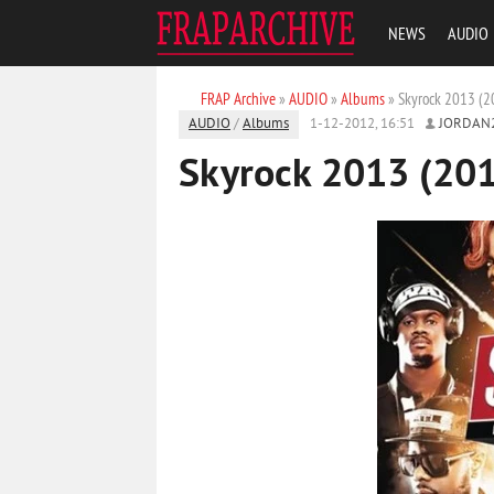
NEWS
AUDIO
FRAP Archive
»
AUDIO
»
Albums
» Skyrock 2013 (2
AUDIO
/
Albums
1-12-2012, 16:51
JORDAN
Skyrock 2013 (20